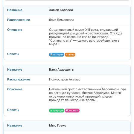
Замок Колосси
близ Лимассола
Средневековый замок XIII века, служивший
резиденцией рыцарей-крестоносцев. Отсюда
произошло название сорта винограда
"Commandaria" — одного из старейших вин в
мире .
🏛️ история
🍷 вино
Бани Афродиты
Полуостров Акамас
Небольшой грот с естественным бассейном, где
по легенде купалась богиня Афродита. Место
окружено живописной природой, рядом
проходят пешеходные тропы .
🌿 природа
❤️ легенда
Мыс Греко