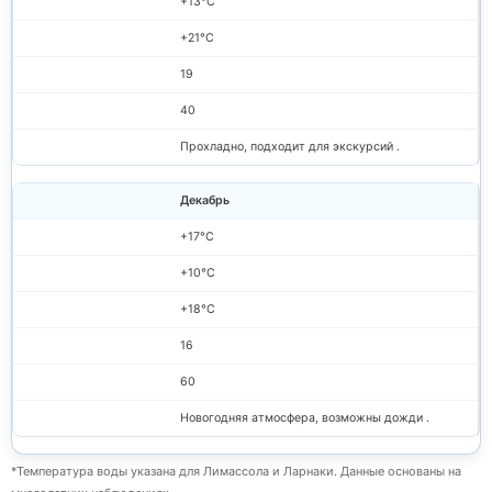
+13°C
+21°C
19
40
Прохладно, подходит для экскурсий .
Декабрь
+17°C
+10°C
+18°C
16
60
Новогодняя атмосфера, возможны дожди .
*Температура воды указана для Лимассола и Ларнаки. Данные основаны на