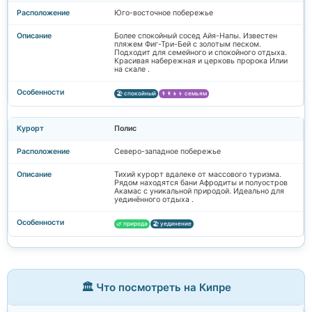
Юго-восточное побережье
Более спокойный сосед Айя-Напы. Известен
пляжем Фиг-Три-Бей с золотым песком.
Подходит для семейного и спокойного отдыха.
Красивая набережная и церковь пророка Илии
на скале .
🏖️ спокойный
👨‍👩‍👧‍👦 семьям
Полис
Северо-западное побережье
Тихий курорт вдалеке от массового туризма.
Рядом находятся бани Афродиты и полуостров
Акамас с уникальной природой. Идеально для
уединённого отдыха .
🌿 природа
🏖️ уединение
🏛️ Что посмотреть на Кипре