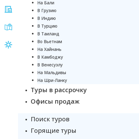
На Бали
В Грузию
В Индию
В Турцию
В Таиланд
Во Вьетнам
На Хайнань
В Камбоджу
В Венесуэлу
На Мальдивы
На Шри-Ланку
Туры в рассрочку
Офисы продаж
Поиск туров
Горящие туры