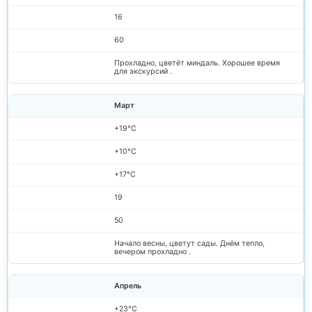
16
60
Прохладно, цветёт миндаль. Хорошее время
для экскурсий .
Март
+19°C
+10°C
+17°C
19
50
Начало весны, цветут сады. Днём тепло,
вечером прохладно .
Апрель
+23°C