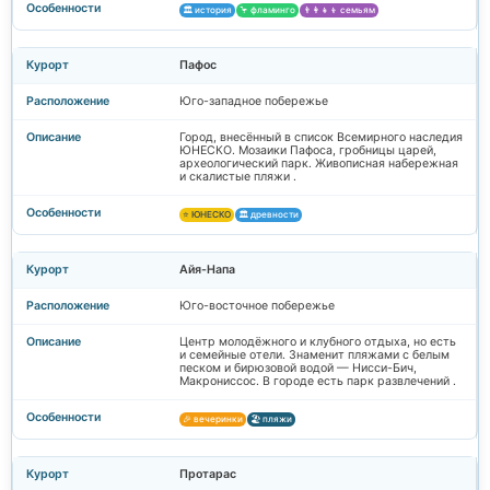
🏛️ история
🦩 фламинго
👨‍👩‍👧‍👦 семьям
Пафос
Юго-западное побережье
Город, внесённый в список Всемирного наследия
ЮНЕСКО. Мозаики Пафоса, гробницы царей,
археологический парк. Живописная набережная
и скалистые пляжи .
⭐ ЮНЕСКО
🏛️ древности
Айя-Напа
Юго-восточное побережье
Центр молодёжного и клубного отдыха, но есть
и семейные отели. Знаменит пляжами с белым
песком и бирюзовой водой — Нисси-Бич,
Макрониссос. В городе есть парк развлечений .
🎉 вечеринки
🏖️ пляжи
Протарас