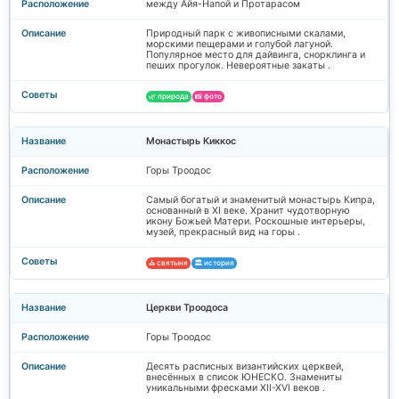
между Айя-Напой и Протарасом
Природный парк с живописными скалами,
морскими пещерами и голубой лагуной.
Популярное место для дайвинга, снорклинга и
пеших прогулок. Невероятные закаты .
🌿 природа
📸 фото
Монастырь Киккос
Горы Троодос
Самый богатый и знаменитый монастырь Кипра,
основанный в XI веке. Хранит чудотворную
икону Божьей Матери. Роскошные интерьеры,
музей, прекрасный вид на горы .
⛪ святыня
🏛️ история
Церкви Троодоса
Горы Троодос
Десять расписных византийских церквей,
внесённых в список ЮНЕСКО. Знамениты
уникальными фресками XII-XVI веков .