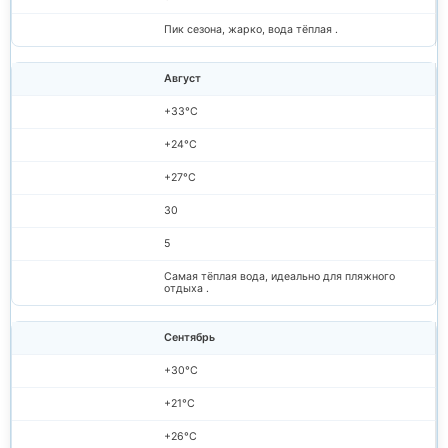
Пик сезона, жарко, вода тёплая .
Август
+33°C
+24°C
+27°C
30
5
Самая тёплая вода, идеально для пляжного
отдыха .
Сентябрь
+30°C
+21°C
+26°C