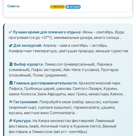
⭐ ЮНЕСКО
🏛️ история
✅ Лучшее время для пляжного отдыха:
Июнь – сентябрь. Вода
прогревается до +27°C, минимальные дожди, много солнца .
🌿 Для экскурсий:
Апрель – май и сентябрь – октябрь.
Комфортная температура, цветущая природа, меньше туристов
.
🏖️ Выбор курорта:
Лимассол (универсальный), Ларнака
(семейный), Пафос (история), Айя-Напа (тусовки), Протарас
(спокойный), Полис (уединение) .
🏛️ Главные достопримечательности:
Археологический парк
Пафоса, Гробницы царей, церковь Святого Лазаря, Курион,
замок Колосси, Бани Афродиты, мыс Греко, монастырь Киккос .
🍴 Гастрономия:
Попробуйте мезе (набор закусок), халлуми
(жареный сыр), сувлаки (шашлык), тарамосалата, цацики,
мусака, местное вино Commandaria .
🎉 Культура:
На Кипре множество фестивалей: Лимонный
фестиваль (май), Античный театр в Курионе (лето), Винный
фестиваль в Лимассоле (август-сентябрь) .