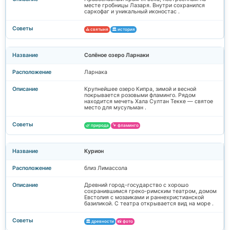
месте гробницы Лазаря. Внутри сохранился
саркофаг и уникальный иконостас .
⛪ святыня
🏛️ история
Солёное озеро Ларнаки
Ларнака
Крупнейшее озеро Кипра, зимой и весной
покрывается розовыми фламинго. Рядом
находится мечеть Хала Султан Текке — святое
место для мусульман .
🌿 природа
🦩 фламинго
Курион
близ Лимассола
Древний город-государство с хорошо
сохранившимся греко-римским театром, домом
Евстолия с мозаиками и раннехристианской
базиликой. С театра открывается вид на море .
🏛️ древности
📸 фото