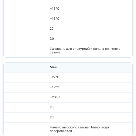
+13°C
+18°C
22
30
Идеально для экскурсий и начала пляжного
сезона .
Май
+27°C
+17°C
+20°C
25
20
Начало высокого сезона. Тепло, вода
прогревается .