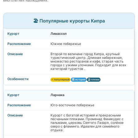
многолетних наблюдениях.
🏖️ Популярные курорты Кипра
Лимассол
Южное побережье
Второй по величине город Кипра, крупный
туристический центр. Длинная набережная,
множество ресторанов и кафе, старая часть
города с узкими улочками. Подходит для всех
категорий туристов .
⭐ популярный
🏛️ история
🏖️ пляжи
Ларнака
Юго-восточное побережье
Курорт с богатой историей и прекрасными
песчаными пляжами. Променад Финикудес с
пальмами, церковь Святого Лазаря, солёное
озеро с фламинго. Идеален для семейного
отдыха .