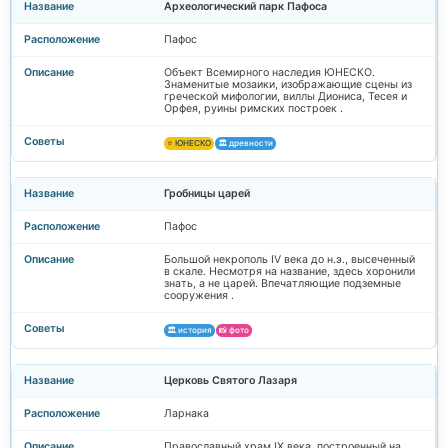
Археологический парк Пафоса
Пафос
Объект Всемирного наследия ЮНЕСКО.
Знаменитые мозаики, изображающие сцены из
греческой мифологии, виллы Диониса, Тесея и
Орфея, руины римских построек .
⭐ ЮНЕСКО
🏛️ древности
Гробницы царей
Пафос
Большой некрополь IV века до н.э., высеченный
в скале. Несмотря на название, здесь хоронили
знать, а не царей. Впечатляющие подземные
сооружения .
🏛️ история
📸 фото
Церковь Святого Лазаря
Ларнака
Православный храм IX века, построенный на