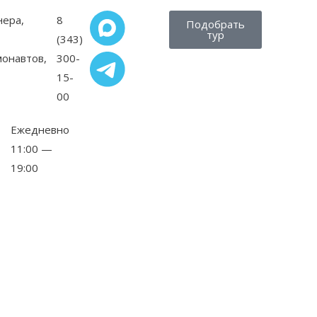
нера,
8
Подобрать
тур
(343)
монавтов,
300-
15-
00
Ежедневно
11:00 —
19:00