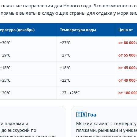
ляжные направления для Нового года. Это возможность от
ь прямые вылеты в следующие страны для отдыха у моря зи
ература (декабрь)
Температура воды
Цена от
+30°C
+27°C
от 80 000 
+29°C
+27°C
от 55 000 
+18°C
+18°C
от 45 000 
+25°C
+22°C
от 49 000 
+30°C
+27…+28°C
от 180 000
🇮🇳 Гоа
ми пляжами и
Мягкий климат с температу
 до экскурсий по
пляжами, рынками и уникал
ратура воздуха достигает
миллионов туристов посеща