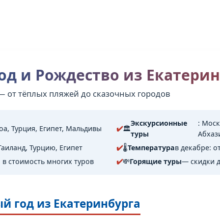
год и Рождество из Екатери
 — от тёплых пляжей до сказочных городов
Экскурсионные
: Моск
Гоа, Турция, Египет, Мальдивы
🏛️
туры
Абхаз
Таиланд, Турцию, Египет
🌡️
Температура
в декабре: от
в стоимость многих туров
💸
Горящие туры
— скидки д
ый год из Екатеринбурга