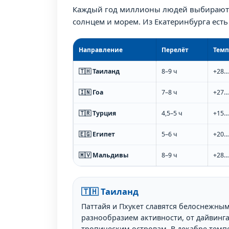
Каждый год миллионы людей выбирают п
солнцем и морем. Из Екатеринбурга ест
Направление
Перелёт
Темп
🇹🇭 Таиланд
8–9 ч
+28…
🇮🇳 Гоа
7–8 ч
+27…
🇹🇷 Турция
4,5–5 ч
+15…
🇪🇬 Египет
5–6 ч
+20…
🇲🇻 Мальдивы
8–9 ч
+28…
🇹🇭 Таиланд
Паттайя и Пхукет славятся белоснежны
разнообразием активности, от дайвинга
тропическим островам. В декабре темпе