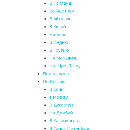
В Таиланд
Во Вьетнам
В Абхазию
В Китай
На Бали
В Индию
В Грузию
На Мальдивы
На Шри-Ланку
Поиск туров
По России
В Сочи
в Москву
В Дагестан
На Домбай
В Калининград
В Санкт-Петербург