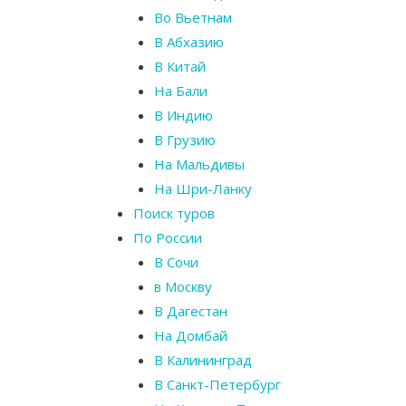
Во Вьетнам
В Абхазию
В Китай
На Бали
В Индию
В Грузию
На Мальдивы
На Шри-Ланку
Поиск туров
По России
В Сочи
в Москву
В Дагестан
На Домбай
В Калининград
В Санкт-Петербург