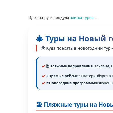
Идет загрузка модуля
поиска туров
…
🎄 Туры на Новый 
🌍 Куда поехать в новогодний тур
🏖️
Пляжные направления
: Таиланд, 
✈️
Прямые рейсы
из Екатеринбурга в 
🎆
Новогодние программы
включены 
🏖️ Пляжные туры на Нов