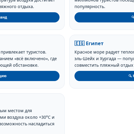
пляжного отдыха.
популярность.
ланд

🇪🇬 Египет
привлекает туристов.
Красное море радует тепло
анием «всё включено», где
эль-Шейх и Хургада — попу
яющей обстановке.
совместить пляжный отдых 
рцию
🔍 
ным местом для
ми воздуха около +30°C и
возможность насладиться