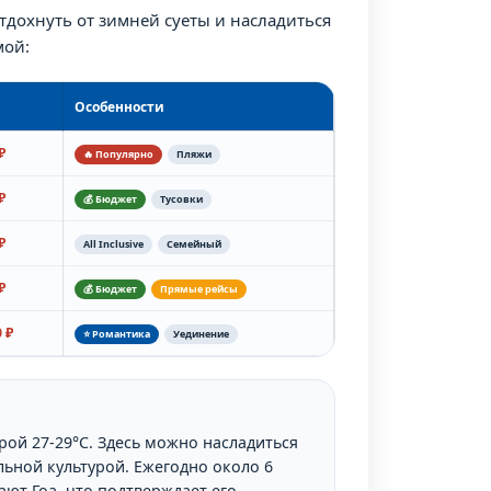
дохнуть от зимней суеты и насладиться
мой:
Особенности
₽
🔥 Популярно
Пляжи
₽
💰 Бюджет
Тусовки
₽
All Inclusive
Семейный
₽
💰 Бюджет
Прямые рейсы
 ₽
⭐ Романтика
Уединение
рой 27-29°C. Здесь можно насладиться
ьной культурой. Ежегодно около 6
ют Гоа, что подтверждает его