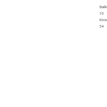
Вай
10
Кос
54