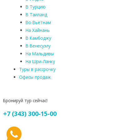
В Турцию
В Таиланд
Во Вьетнам
На Хайнань
В Камбоджу
В Венесуэлу
На Мальдивы
На Шри-Ланку
Туры в рассрочку
Офисы продаж
Бронируй тур сейчас!
+7 (343) 300-15-00