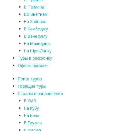
В Таиланд
Во Вьетнам
На Хайнань
В Камбоджу
В Венесуэлу
На Мальдивы
На Шри-Ланку
Туры в рассрочку
Офисы продаж
Поиск туров
Горящие туры
Страны и направления
В ОАЭ
На Кубу
На Бали
В Грузию
В Индию