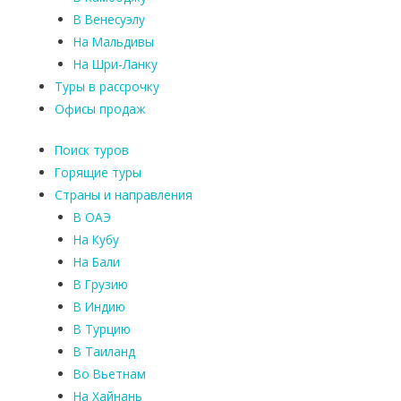
В Венесуэлу
На Мальдивы
На Шри-Ланку
Туры в рассрочку
Офисы продаж
Поиск туров
Горящие туры
Страны и направления
В ОАЭ
На Кубу
На Бали
В Грузию
В Индию
В Турцию
В Таиланд
Во Вьетнам
На Хайнань