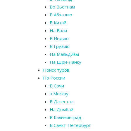
Во Вьетнам
В Абхазию
В Китай
На Бали
В Индию
В Грузию
На Мальдивы
На Шри-Ланку
Поиск туров
По России
В Сочи
в Москву
В Дагестан
На Домбай
В Калининград
В Санкт-Петербург