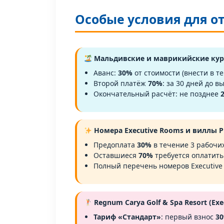
Особые условия для о
Мальдивские и маврикийские ку
Аванс:
30%
от стоимости (внести в т
Второй платёж
70%
: за 30 дней до в
Окончательный расчёт: не позднее
Номера Executive Rooms и виллы Pr
Предоплата
30%
в течение 3 рабочи
Оставшиеся
70%
требуется оплатить
Полный перечень номеров Executive
Regnum Carya Golf & Spa Resort (Ex
Тариф «Стандарт»
: первый взнос
3