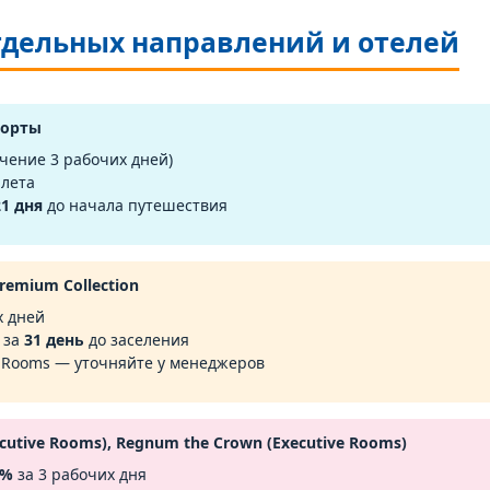
тдельных направлений и отелей
рорты
ечение 3 рабочих дней)
ылета
21 дня
до начала путешествия
emium Collection
х дней
 за
31 день
до заселения
 Rooms — уточняйте у менеджеров
ecutive Rooms), Regnum the Crown (Executive Rooms)
0%
за 3 рабочих дня