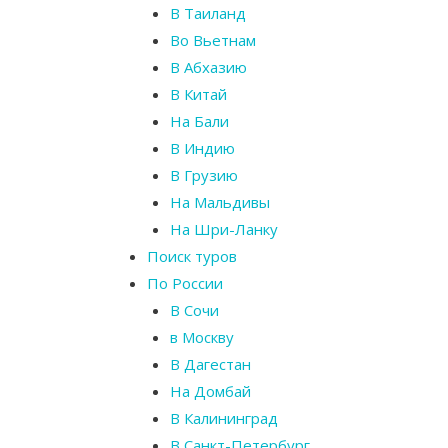
В Таиланд
Во Вьетнам
В Абхазию
В Китай
На Бали
В Индию
В Грузию
На Мальдивы
На Шри-Ланку
Поиск туров
По России
В Сочи
в Москву
В Дагестан
На Домбай
В Калининград
В Санкт-Петербург