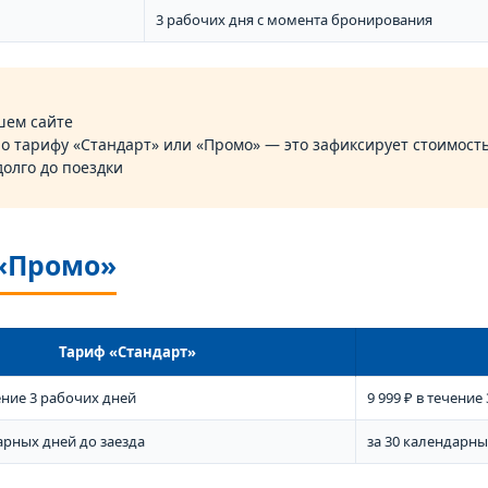
3 рабочих дня с момента бронирования
шем сайте
по тарифу «Стандарт» или «Промо» — это зафиксирует стоимос
олго до поездки
 «Промо»
Тариф «Стандарт»
чение 3 рабочих дней
9 999 ₽ в течение
арных дней до заезда
за 30 календарны