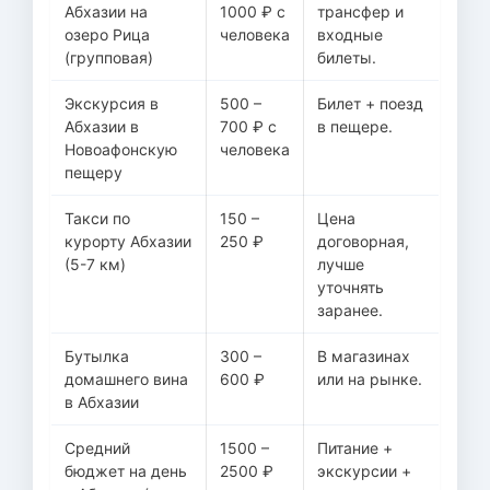
Абхазии на
1000 ₽ с
трансфер и
озеро Рица
человека
входные
(групповая)
билеты.
Экскурсия в
500 –
Билет + поезд
Абхазии в
700 ₽ с
в пещере.
Новоафонскую
человека
пещеру
Такси по
150 –
Цена
курорту Абхазии
250 ₽
договорная,
(5-7 км)
лучше
уточнять
заранее.
Бутылка
300 –
В магазинах
домашнего вина
600 ₽
или на рынке.
в Абхазии
Средний
1500 –
Питание +
бюджет на день
2500 ₽
экскурсии +