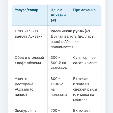
Услуга/товар
Цена в
Примечание
Абхазии
(₽)
Официальная
Российский рубль (₽)
.
валюта Абхазии
Другая валюта (доллары,
евро) в Абхазии не
принимается.
Обед в столовой
300 –
Суп, горячее,
/ кафе Абхазии
500 ₽ на
салат, компот.
человека
Ужин в
800 –
Включая
ресторане
1500 ₽
блюда из
Абхазии (с
на
свежей рыбы
вином)
человека
или мяса на
мангале.
Экскурсия в
700 –
Включает