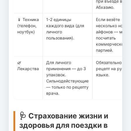
при въезде в
Абхазию.
📱 Техника
1-2 единицы
Если везёте
(телефон,
каждого вида (для
несколько новых
ноутбук)
личного
айфонов — могут
пользования).
посчитать
коммерческой
партией.
🌿
Для личного
Обязательно име
Лекарства
применения — до 3
рецепт на русск
упаковок.
языке.
Сильнодействующие
— только по рецепту
врача.
🩺 Страхование жизни и
здоровья для поездки в