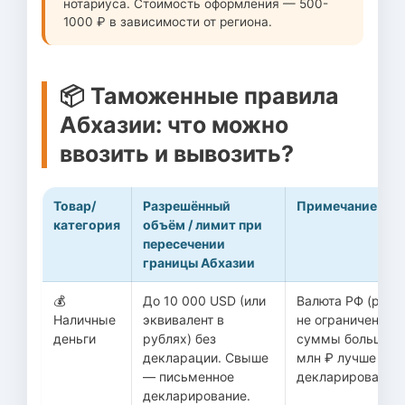
нотариуса. Стоимость оформления — 500-
1000 ₽ в зависимости от региона.
📦 Таможенные правила
Абхазии: что можно
ввозить и вывозить?
Товар/
Разрешённый
Примечание
категория
объём / лимит при
пересечении
границы Абхазии
💰
До 10 000 USD (или
Валюта РФ (рубл
Наличные
эквивалент в
не ограничена, н
деньги
рублях) без
суммы больше 1
декларации. Свыше
млн ₽ лучше
— письменное
декларировать.
декларирование.