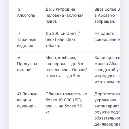
🍷
До 3 литров на
Ввоз более 3 лит
Алкоголь
человека (включая
в Абхазию
пиво).
запрещён.
🚬
До 200 сигарет (1
На одного
Табачные
блок) или 250 г
совершеннолетне
изделия
табака.
🍏
Мясо, колбасы,
Запрещено ввози
Продукты
консервы — до 5 кг
мясо в Абхазию 
питания
на человека. Овощи/
заводской упако
фрукты — до 5 кг.
и продукты с
истекшим сроко
🎁 Личные
Общая стоимость не
Дорогостоящие
вещи и
более 10 000 USD,
украшения,
сувениры
вес — не более 50
антиквариат,
кг.
оружие подлежа
обязательному
декларированию