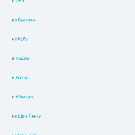
в ОАЭ
во Вьетнам
на Кубу
в Индию
в Египет
в Абхазию
на Шри-Ланку