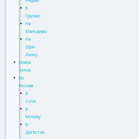
Индию
В
Грузию
На
Мальдивы
На
Шри-
Ланку
ПОИСК
ТУРОВ
ПО
РОССИИ
В
Сочи
в
Москву
В
Дагестан