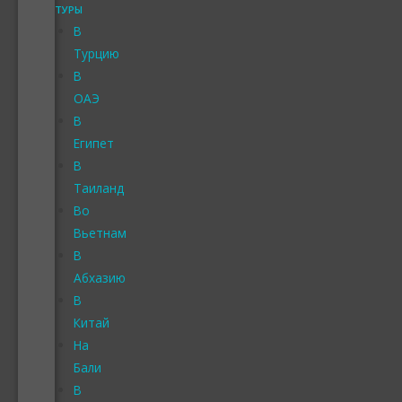
ТУРЫ
В
Турцию
В
ОАЭ
В
Египет
В
Таиланд
Во
Вьетнам
В
Абхазию
В
Китай
На
Бали
В