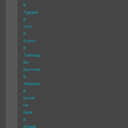
В
Турцию
В
ОАЭ
В
Египет
В
Таиланд
Во
Вьетнам
В
Абхазию
В
Китай
На
Бали
В
Индию