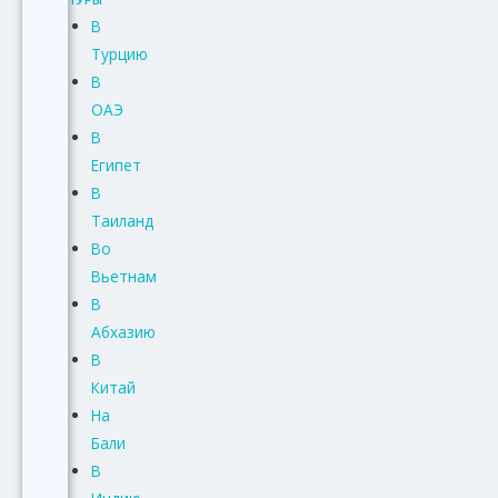
В
Турцию
В
ОАЭ
В
Египет
В
Таиланд
Во
Вьетнам
В
Абхазию
В
Китай
На
Бали
В