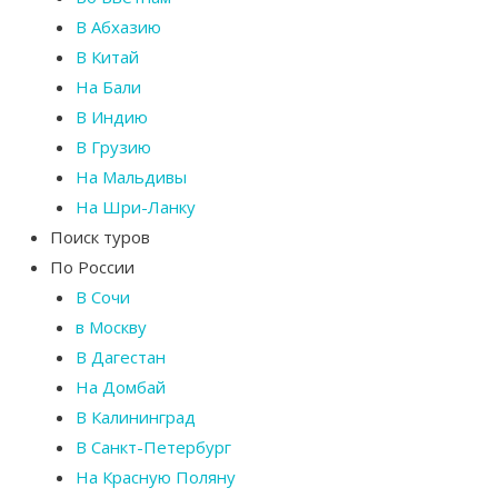
В Абхазию
В Китай
На Бали
В Индию
В Грузию
На Мальдивы
На Шри-Ланку
Поиск туров
По России
В Сочи
в Москву
В Дагестан
На Домбай
В Калининград
В Санкт-Петербург
На Красную Поляну