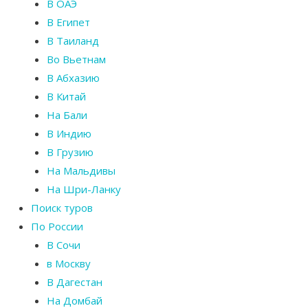
В ОАЭ
В Египет
В Таиланд
Во Вьетнам
В Абхазию
В Китай
На Бали
В Индию
В Грузию
На Мальдивы
На Шри-Ланку
Поиск туров
По России
В Сочи
в Москву
В Дагестан
На Домбай