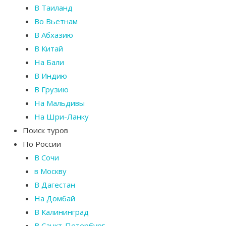
В Таиланд
Во Вьетнам
В Абхазию
В Китай
На Бали
В Индию
В Грузию
На Мальдивы
На Шри-Ланку
Поиск туров
По России
В Сочи
в Москву
В Дагестан
На Домбай
В Калининград
В Санкт-Петербург