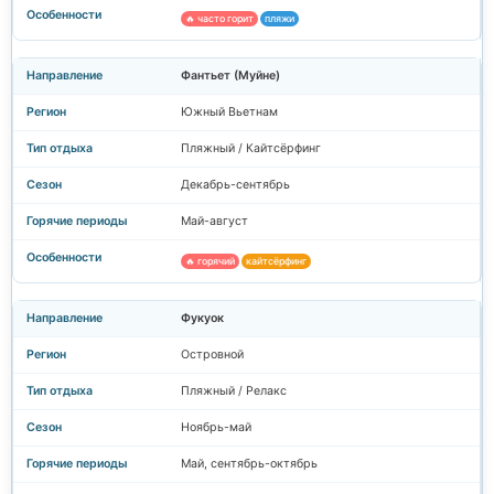
🔥 часто горит
пляжи
Фантьет (Муйне)
Южный Вьетнам
Пляжный / Кайтсёрфинг
Декабрь-сентябрь
Май-август
🔥 горячий
кайтсёрфинг
Фукуок
Островной
Пляжный / Релакс
Ноябрь-май
Май, сентябрь-октябрь