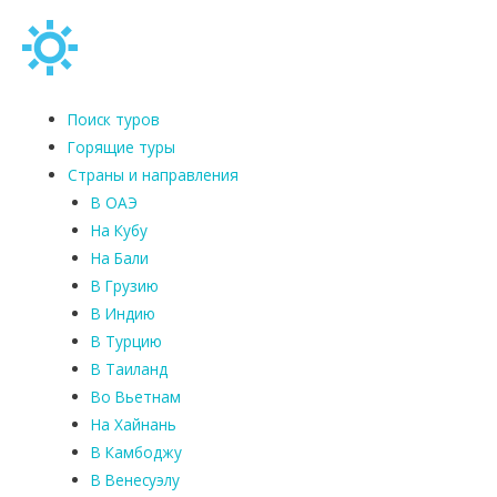
Поиск туров
Горящие туры
Страны и направления
В ОАЭ
На Кубу
На Бали
В Грузию
В Индию
В Турцию
В Таиланд
Во Вьетнам
На Хайнань
В Камбоджу
В Венесуэлу