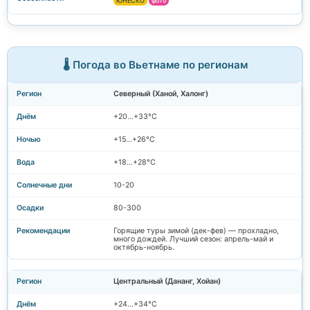
ЮНЕСКО
фото
🌡️ Погода во Вьетнаме по регионам
Северный (Ханой, Халонг)
+20…+33°C
+15…+26°C
+18…+28°C
10-20
80-300
Горящие туры зимой (дек-фев) — прохладно,
много дождей. Лучший сезон: апрель-май и
октябрь-ноябрь.
Центральный (Дананг, Хойан)
+24…+34°C