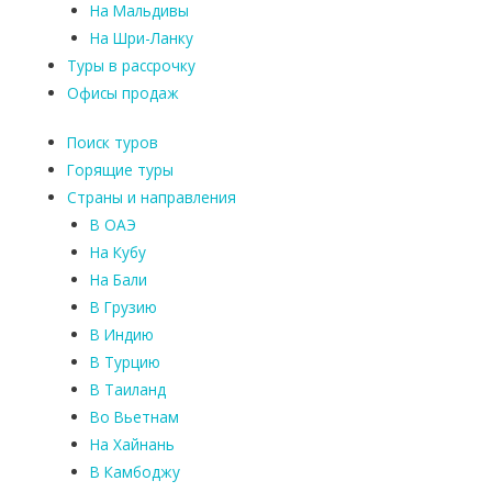
На Мальдивы
На Шри-Ланку
Туры в рассрочку
Офисы продаж
Поиск туров
Горящие туры
Страны и направления
В ОАЭ
На Кубу
На Бали
В Грузию
В Индию
В Турцию
В Таиланд
Во Вьетнам
На Хайнань
В Камбоджу