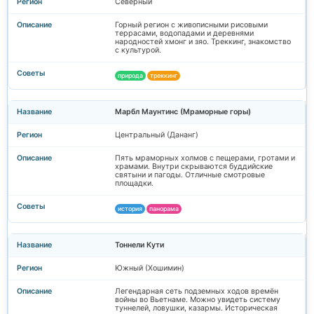
Северный
Горный регион с живописными рисовыми
террасами, водопадами и деревнями
народностей хмонг и зяо. Треккинг, знакомство
с культурой.
природа
треккинг
Марбл Маунтинс (Мраморные горы)
Центральный (Дананг)
Пять мраморных холмов с пещерами, гротами и
храмами. Внутри скрываются буддийские
святыни и пагоды. Отличные смотровые
площадки.
история
панорама
Тоннели Кути
Южный (Хошимин)
Легендарная сеть подземных ходов времён
войны во Вьетнаме. Можно увидеть систему
туннелей, ловушки, казармы. Историческая