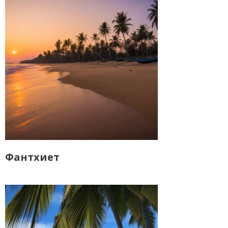
Фантхиет