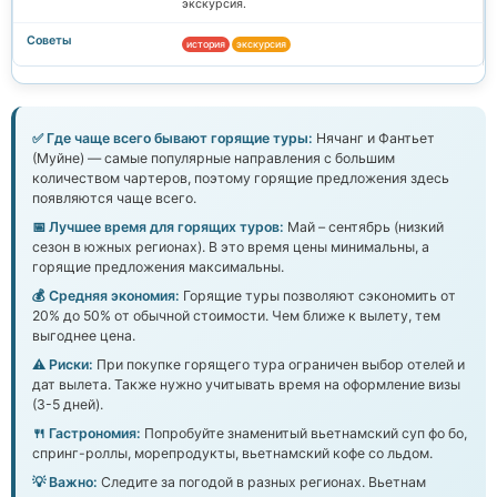
экскурсия.
история
экскурсия
✅ Где чаще всего бывают горящие туры:
Нячанг и Фантьет
(Муйне) — самые популярные направления с большим
количеством чартеров, поэтому горящие предложения здесь
появляются чаще всего.
📅 Лучшее время для горящих туров:
Май – сентябрь (низкий
сезон в южных регионах). В это время цены минимальны, а
горящие предложения максимальны.
💰 Средняя экономия:
Горящие туры позволяют сэкономить от
20% до 50% от обычной стоимости. Чем ближе к вылету, тем
выгоднее цена.
⚠️ Риски:
При покупке горящего тура ограничен выбор отелей и
дат вылета. Также нужно учитывать время на оформление визы
(3-5 дней).
🍴 Гастрономия:
Попробуйте знаменитый вьетнамский суп фо бо,
спринг-роллы, морепродукты, вьетнамский кофе со льдом.
💡 Важно:
Следите за погодой в разных регионах. Вьетнам