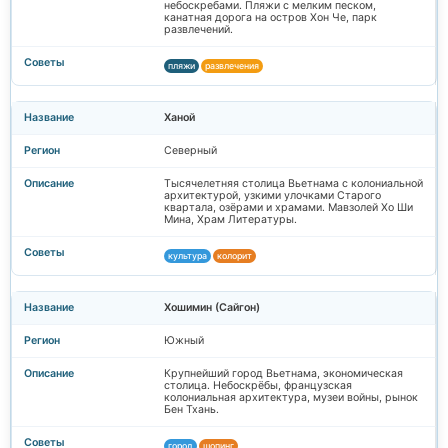
небоскребами. Пляжи с мелким песком,
канатная дорога на остров Хон Че, парк
развлечений.
пляжи
развлечения
Ханой
Северный
Тысячелетняя столица Вьетнама с колониальной
архитектурой, узкими улочками Старого
квартала, озёрами и храмами. Мавзолей Хо Ши
Мина, Храм Литературы.
культура
колорит
Хошимин (Сайгон)
Южный
Крупнейший город Вьетнама, экономическая
столица. Небоскрёбы, французская
колониальная архитектура, музеи войны, рынок
Бен Тхань.
город
шопинг