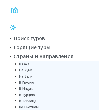
Поиск туров
Горящие туры
Страны и направления
В ОАЭ
На Кубу
На Бали
В Грузию
В Индию
В Турцию
В Таиланд
Во Вьетнам