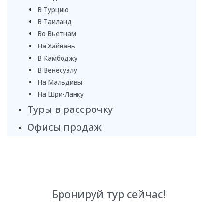
В Турцию
В Таиланд
Во Вьетнам
На Хайнань
В Камбоджу
В Венесуэлу
На Мальдивы
На Шри-Ланку
Туры в рассрочку
Офисы продаж
Бронируй тур сейчас!