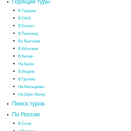
Горящие туры
В Турцию
В ОАЭ
В Египет
В Таиланд
Во Вьетнам
В Абхазию
В Китай
На Бали
В Индию
В Грузию
На Мальдивы
На Шри-Ланку
Поиск туров
По России
В Сочи