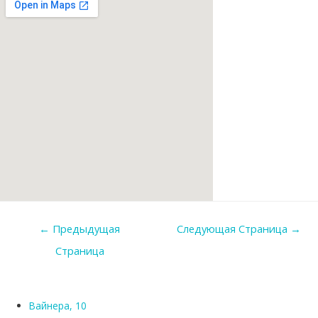
Навигация
←
Предыдущая
Следующая Страница
→
по
Страница
записям
Вайнера, 10