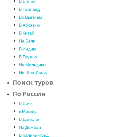
В Египет
В Таиланд
Во Вьетнам
В Абхазию
В Китай
На Бали
В Индию
В Грузию
На Мальдивы
На Шри-Ланку
Поиск туров
По России
В Сочи
в Москву
В Дагестан
На Домбай
В Калининград