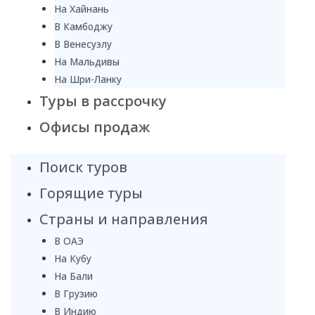
На Хайнань
В Камбоджу
В Венесуэлу
На Мальдивы
На Шри-Ланку
Туры в рассрочку
Офисы продаж
Поиск туров
Горящие туры
Страны и направления
В ОАЭ
На Кубу
На Бали
В Грузию
В Индию