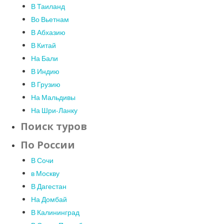
В Таиланд
Во Вьетнам
В Абхазию
В Китай
На Бали
В Индию
В Грузию
На Мальдивы
На Шри-Ланку
Поиск туров
По России
В Сочи
в Москву
В Дагестан
На Домбай
В Калининград