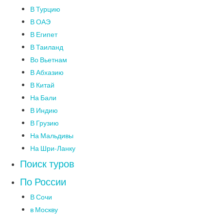
В Турцию
В ОАЭ
В Египет
В Таиланд
Во Вьетнам
В Абхазию
В Китай
На Бали
В Индию
В Грузию
На Мальдивы
На Шри-Ланку
Поиск туров
По России
В Сочи
в Москву