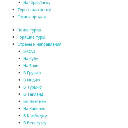
На Шри-Ланку
Туры в рассрочку
Офисы продаж
Поиск туров
Горящие туры
Страны и направления
В ОАЭ
На Кубу
На Бали
В Грузию
В Индию
В Турцию
В Таиланд
Во Вьетнам
На Хайнань
В Камбоджу
В Венесуэлу