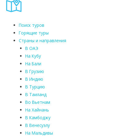
Поиск туров
Горящие туры
Страны и направления
В ОАЭ
На Кубу
На Бали
В Грузию
В Индию
В Турцию
В Таиланд
Во Вьетнам
На Хайнань
В Камбоджу
В Венесуэлу
На Мальдивы