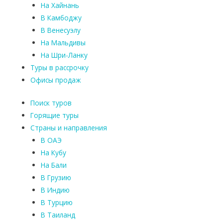
На Хайнань
В Камбоджу
В Венесуэлу
На Мальдивы
На Шри-Ланку
Туры в рассрочку
Офисы продаж
Поиск туров
Горящие туры
Страны и направления
В ОАЭ
На Кубу
На Бали
В Грузию
В Индию
В Турцию
В Таиланд