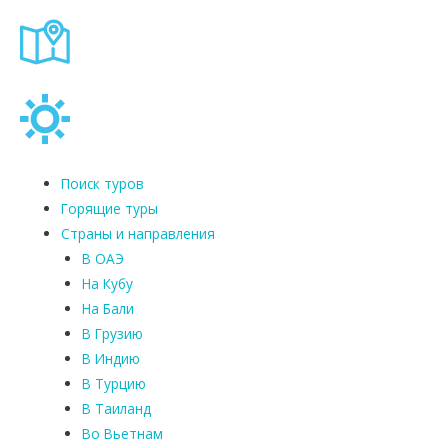
Поиск туров
Горящие туры
Страны и направления
В ОАЭ
На Кубу
На Бали
В Грузию
В Индию
В Турцию
В Таиланд
Во Вьетнам