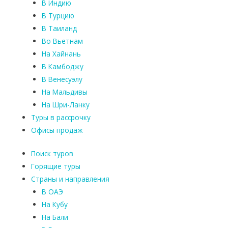
В Индию
В Турцию
В Таиланд
Во Вьетнам
На Хайнань
В Камбоджу
В Венесуэлу
На Мальдивы
На Шри-Ланку
Туры в рассрочку
Офисы продаж
Поиск туров
Горящие туры
Страны и направления
В ОАЭ
На Кубу
На Бали