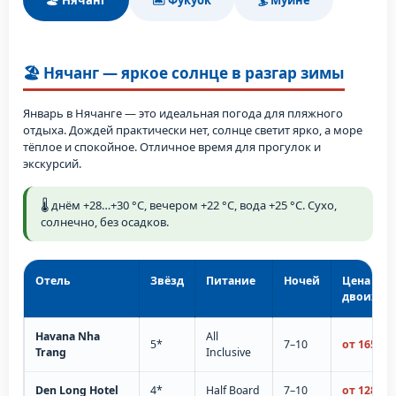
🏖️ Нячанг
🏝️ Фукуок
🏄 Муйне
🏖️ Нячанг — яркое солнце в разгар зимы
Январь в Нячанге — это идеальная погода для пляжного
отдыха. Дождей практически нет, солнце светит ярко, а море
тёплое и спокойное. Отличное время для прогулок и
экскурсий.
🌡️ днём +28…+30 °C, вечером +22 °C, вода +25 °C. Сухо,
солнечно, без осадков.
Отель
Звёзд
Питание
Ночей
Цена на
двоих
Havana Nha
All
5*
7–10
от 165 000
Trang
Inclusive
Den Long Hotel
4*
Half Board
7–10
от 128 000