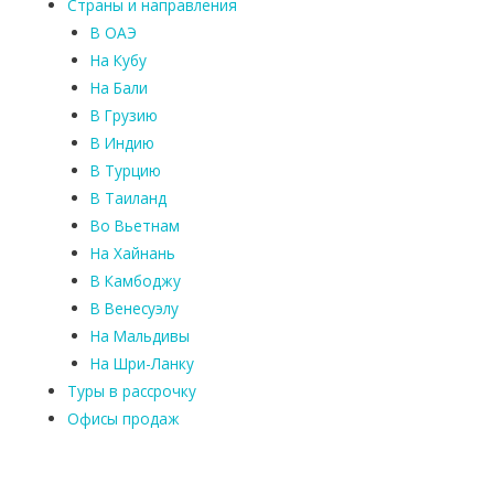
Страны и направления
В ОАЭ
На Кубу
На Бали
В Грузию
В Индию
В Турцию
В Таиланд
Во Вьетнам
На Хайнань
В Камбоджу
В Венесуэлу
На Мальдивы
На Шри-Ланку
Туры в рассрочку
Офисы продаж