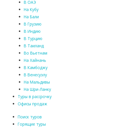
В ОАЭ
На Кубу
На Бали
В Грузию
В Индию
В Турцию
В Таиланд
Во Вьетнам
На Хайнань
В Камбоджу
В Венесуэлу
На Мальдивы
На Шри-Ланку
Туры в рассрочку
Офисы продаж
Поиск туров
Горящие туры