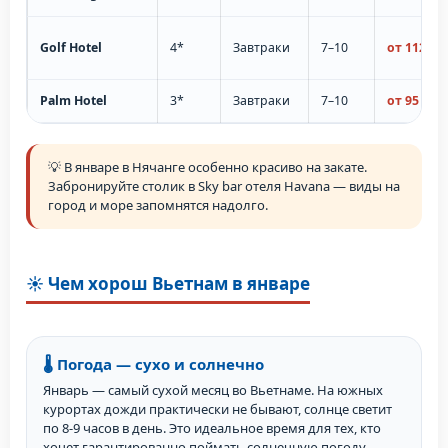
Golf Hotel
4*
Завтраки
7–10
от 112 000
Palm Hotel
3*
Завтраки
7–10
от 95 000 
💡 В январе в Нячанге особенно красиво на закате.
Забронируйте столик в Sky bar отеля Havana — виды на
город и море запомнятся надолго.
☀️ Чем хорош Вьетнам в январе
🌡️ Погода — сухо и солнечно
Январь — самый сухой месяц во Вьетнаме. На южных
курортах дожди практически не бывают, солнце светит
по 8-9 часов в день. Это идеальное время для тех, кто
хочет гарантированно поймать солнечную погоду.