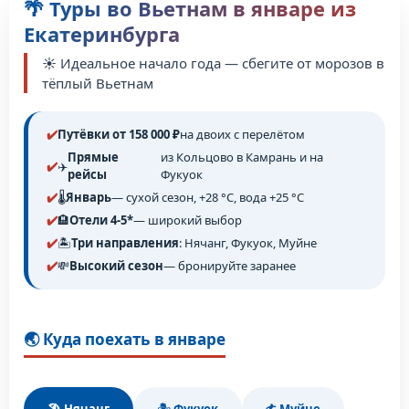
🌴 Туры во Вьетнам в январе из
Екатеринбурга
☀️ Идеальное начало года — сбегите от морозов в
тёплый Вьетнам
Путёвки от 158 000 ₽
на двоих с перелётом
Прямые
из Кольцово в Камрань и на
✈️
рейсы
Фукуок
🌡️
Январь
— сухой сезон, +28 °C, вода +25 °C
🏨
Отели 4-5*
— широкий выбор
🏝️
Три направления
: Нячанг, Фукуок, Муйне
💸
Высокий сезон
— бронируйте заранее
🌏 Куда поехать в январе