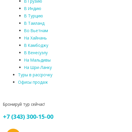
В Грузию
В Индию
В Турцию
В Таиланд
Во Вьетнам
На Хайнань
В Камбоджу
В Венесуэлу
На Мальдивы
На Шри-Ланку
Туры в рассрочку
Офисы продаж
Бронируй тур сейчас!
+7 (343) 300-15-00