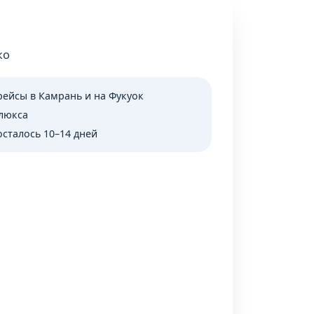
ко
ейсы в Камрань и на Фукуок
люкса
осталось 10–14 дней