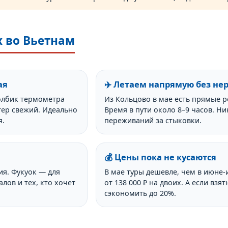
х во Вьетнам
ая
✈️ Летаем напрямую без не
олбик термометра
Из Кольцово в мае есть прямые р
тер свежий. Идеально
Время в пути около 8–9 часов. Н
я.
переживаний за стыковки.
💰 Цены пока не кусаются
ия. Фукуок — для
В мае туры дешевле, чем в июне
лов и тех, кто хочет
от 138 000 ₽ на двоих. А если вз
сэкономить до 20%.