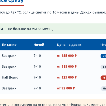
ся до +27 °C, солнце светит по 10 часов в день. Дожди бывают
адки — не больше 80 мм за месяц.
Питание
Ночей
Цена на двоих
Чт
Завтраки
7–10
от 155 000 ₽
⭐ 
Завтраки
7–10
от 118 000 ₽
Ба
Half Board
7–10
от 125 000 ₽
🔥
Завтраки
7–10
от 92 000 ₽
Н
итесь на экскурсию на острова. Вода уже тёплая, видимость х