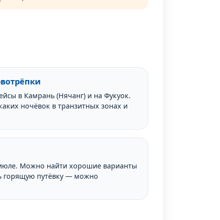
рвотрёпки
ейсы в Камрань (Нячанг) и на Фукуок.
икаких ночёвок в транзитных зонах и
-июле. Можно найти хорошие варианты
ять горящую путёвку — можно