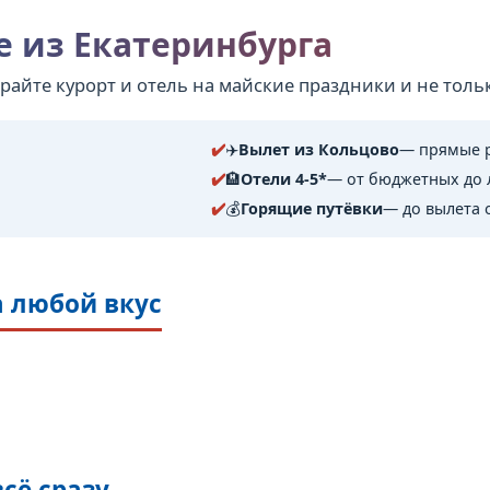
е из Екатеринбурга
айте курорт и отель на майские праздники и не толь
✈️
Вылет из Кольцово
— прямые р
🏨
Отели 4-5*
— от бюджетных до 
💰
Горящие путёвки
— до вылета 
а любой вкус
всё сразу