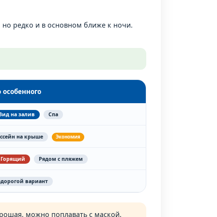
, но редко и в основном ближе к ночи.
о особенного
Вид на залив
Спа
ссейн на крыше
Экономия
 Горящий
Рядом с пляжем
едорогой вариант
орошая, можно поплавать с маской.