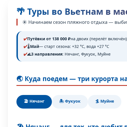
🌴 Туры во Вьетнам в ма
☀️ Начинаем сезон пляжного отдыха — выбир
Путёвки от 138 000 ₽
на двоих (перелёт включён)
🌡️
Май
— старт сезона: +32 °C, вода +27 °C
🌊
3 направления
: Нячанг, Фукуок, Муйне
🌏 Куда поедем — три курорта н
🏖️ Нячанг
🏝️ Фукуок
🏄 Муйне
🏖️ Нячанг — для тех, кто любит 