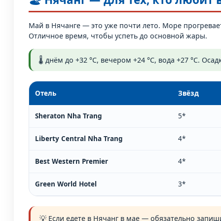
Май в Нячанге — это уже почти лето. Море прогревает
Отличное время, чтобы успеть до основной жары.
🌡️ днём до +32 °C, вечером +24 °C, вода +27 °C. Ос
Отель
Звёзд
Sheraton Nha Trang
5*
Liberty Central Nha Trang
4*
Best Western Premier
4*
Green World Hotel
3*
💡 Если едете в Нячанг в мае — обязательно запиш