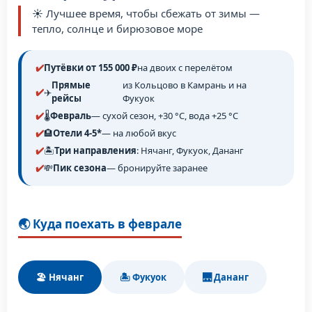
☀️ Лучшее время, чтобы сбежать от зимы —
тепло, солнце и бирюзовое море
Путёвки от 155 000 ₽
на двоих с перелётом
Прямые
из Кольцово в Камрань и на
✈️
рейсы
Фукуок
🌡️
Февраль
— сухой сезон, +30 °C, вода +25 °C
🏨
Отели 4-5*
— на любой вкус
🏝️
Три направления
: Нячанг, Фукуок, Дананг
💸
Пик сезона
— бронируйте заранее
🌏 Куда поехать в феврале
🏖️ Нячанг
🏝️ Фукуок
🌉 Дананг