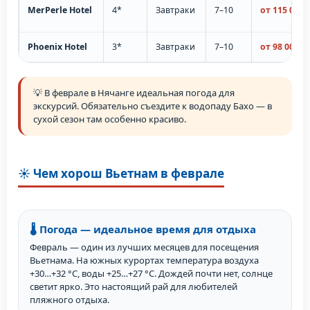
MerPerle Hotel
4*
Завтраки
7–10
от 115 000 
Phoenix Hotel
3*
Завтраки
7–10
от 98 000 ₽
💡 В феврале в Нячанге идеальная погода для
экскурсий. Обязательно съездите к водопаду Бахо — в
сухой сезон там особенно красиво.
☀️ Чем хорош Вьетнам в феврале
🌡️ Погода — идеальное время для отдыха
Февраль — один из лучших месяцев для посещения
Вьетнама. На южных курортах температура воздуха
+30…+32 °C, воды +25…+27 °C. Дождей почти нет, солнце
светит ярко. Это настоящий рай для любителей
пляжного отдыха.