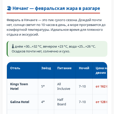
🏖️ Нячанг — февральская жара в разгаре
Февраль в Нячанге — это пик сухого сезона. Дождей почти
нет, солнце светит по 10 часов в день, а море прогревается до
комфортной температуры. Идеальное время для пляжного
отдыха и экскурсий.
🌡️ днём +30…+32 °C, вечером +23 °C, вода +25…+26 °C.
Осадков почти нет, солнечно и сухо.
Отель
Звёзд
Питание
Ночей
Цена на
двоих
Kings Town
All
5*
7–10
от 162 000 
Hotel
Inclusive
Half
Galina Hotel
4*
7–10
от 128 000 
Board