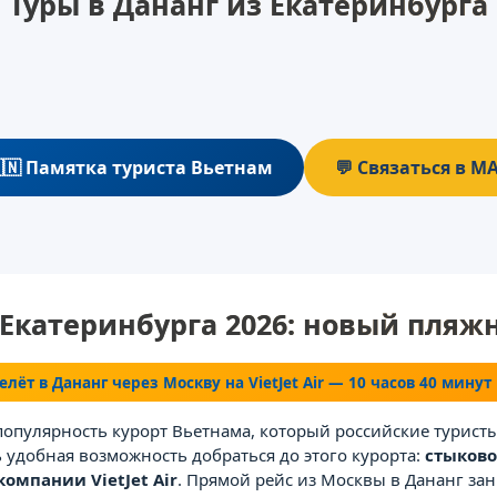
Туры в Дананг из Екатеринбурга
🇳 Памятка туриста Вьетнам
💬 Связаться в M
 Екатеринбурга 2026: новый пля
елёт в Дананг через Москву на VietJet Air — 10 часов 40 минут
пулярность курорт Вьетнама, который российские туристы
ь удобная возможность добраться до этого курорта:
стыково
омпании VietJet Air
. Прямой рейс из Москвы в Дананг зан