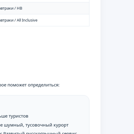
втраки / HB
втраки / All Inclusive
рое поможет определиться:
ьше туристов
е шумный, тусовочный курорт
:
Развитый русскоязычный сервис