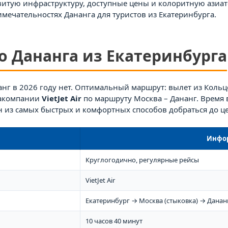
итую инфраструктуру, доступные цены и колоритную азиатск
римечательностях Дананга для туристов из Екатеринбурга.
до Дананга из Екатеринбурга
нг в 2026 году нет. Оптимальный маршрут: вылет из Кольцо
иакомпании
VietJet Air
по маршруту Москва – Дананг. Время 
ин из самых быстрых и комфортных способов добраться до ц
Инфо
Круглогодично, регулярные рейсы
VietJet Air
Екатеринбург → Москва (стыковка) → Данан
10 часов 40 минут