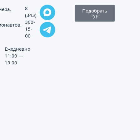
8
нера,
Подобрать
(343)
тур
300-
монавтов,
15-
00
Ежедневно
11:00 —
19:00