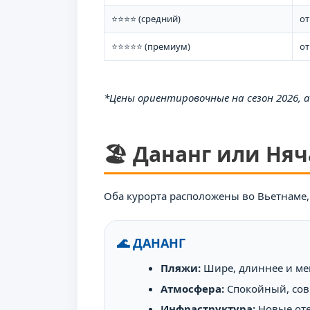
⭐⭐⭐⭐ (средний)
от
⭐⭐⭐⭐⭐ (премиум)
от
*Цены ориентировочные на сезон 2026,
🏖️ Дананг или Няч
Оба курорта расположены во Вьетнаме,
🌊 ДАНАНГ
Пляжи:
Шире, длиннее и м
Атмосфера:
Спокойный, сов
Инфраструктура:
Новые оте