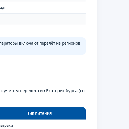
ладь
ператоры включают перелёт из регионов
с учётом перелёта из Екатеринбурга (со
Тип питания
автраки