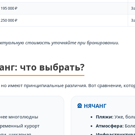
 195 000 ₽
За
 250 000 ₽
За
 актуальную стоимость уточняйте при бронировании.
анг: что выбрать?
 но имеют принципиальные различия. Вот сравнение, кото
🎡 НЯЧАНГ
енее многолюдны
Пляжи:
Уже, бол
ременный курорт
Атмосфера:
Боле
ли, шикарная
Инфраструктура