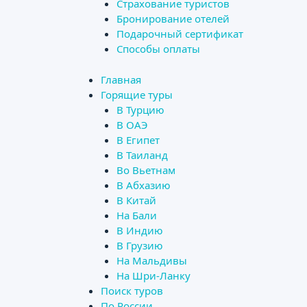
Страхование туристов
Бронирование отелей
Подарочный сертификат
Способы оплаты
Главная
Горящие туры
В Турцию
В ОАЭ
В Египет
В Таиланд
Во Вьетнам
В Абхазию
В Китай
На Бали
В Индию
В Грузию
На Мальдивы
На Шри-Ланку
Поиск туров
По России