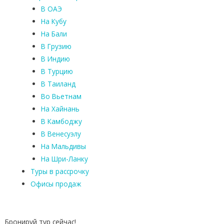
В ОАЭ
На Кубу
На Бали
В Грузию
В Индию
В Турцию
В Таиланд
Во Вьетнам
На Хайнань
В Камбоджу
В Венесуэлу
На Мальдивы
На Шри-Ланку
Туры в рассрочку
Офисы продаж
Бронируй тур сейчас!