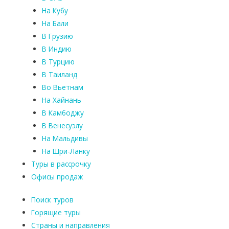
На Кубу
На Бали
В Грузию
В Индию
В Турцию
В Таиланд
Во Вьетнам
На Хайнань
В Камбоджу
В Венесуэлу
На Мальдивы
На Шри-Ланку
Туры в рассрочку
Офисы продаж
Поиск туров
Горящие туры
Страны и направления