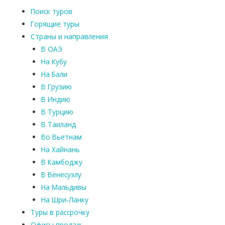
Поиск туров
Горящие туры
Страны и направления
В ОАЭ
На Кубу
На Бали
В Грузию
В Индию
В Турцию
В Таиланд
Во Вьетнам
На Хайнань
В Камбоджу
В Венесуэлу
На Мальдивы
На Шри-Ланку
Туры в рассрочку
Офисы продаж