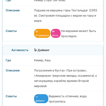
Кемер (гора Тахталы)
Подъем на вершину горы Тахталыдаг (2365
м). Смотровая площадка с видом на горы и
море.
На вершине может быть
🚡
📸
Аттракцион
Фото
прохладно.
🦭 Дайвинг
Кемер, Каш
Погружения в бухтах «Три острова»,
«Аквариум» (морские звезды, осьминоги), к
затонувшему кораблю времен Второй
мировой.
Видимость отличная, вода
🤿
Дайвинг
прогрелась.