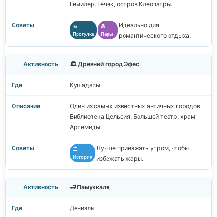
Гемилер, Гёчек, остров Клеопатры.
Идеально для
🚤
💑
Прогулка
Пары
романтического отдыха.
🏛️ Древний город Эфес
Кушадасы
Один из самых известных античных городов.
Библиотека Цельсия, Большой театр, храм
Артемиды.
Лучше приезжать утром, чтобы
🏛️
История
избежать жары.
🛁 Памуккале
Денизли