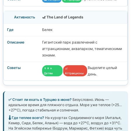
🎢 The Land of Legends
Белек
Гигантский парк развлечений с
аттракционами, аквапарком, тематическими
зонами.
Выделите целый
👨‍👩‍👧
🎢
Детям
Аттракционы
день.
✅ Стоит ли ехать в Турцию в июне?
Безусловно. Июнь —
идеальное время для пляжного отдыха. Море уже теплое (+25…
+27°C), погода стабильная и солнечная.
🌡️ Где теплее всего?
На курортах Средиземного моря (Анталья,
Кемер, Сиде, Белек, Аланья) — вода до +27°C, воздух до +31°C.
На Эгейском побережье (Бодрум, Мармарис, Фетхие) вода чуть