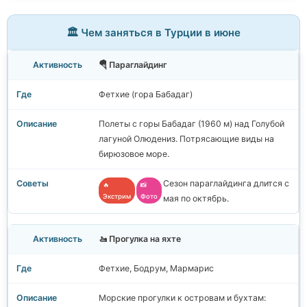
🏛️ Чем заняться в Турции в июне
🪂 Параглайдинг
Фетхие (гора Бабадаг)
Полеты с горы Бабадаг (1960 м) над Голубой
лагуной Олюдениз. Потрясающие виды на
бирюзовое море.
Сезон параглайдинга длится с
🔥
📸
Экстрим
Фото
мая по октябрь.
🚤 Прогулка на яхте
Фетхие, Бодрум, Мармарис
Морские прогулки к островам и бухтам: