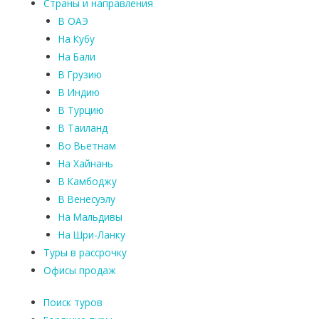
Страны и направления
В ОАЭ
На Кубу
На Бали
В Грузию
В Индию
В Турцию
В Таиланд
Во Вьетнам
На Хайнань
В Камбоджу
В Венесуэлу
На Мальдивы
На Шри-Ланку
Туры в рассрочку
Офисы продаж
Поиск туров