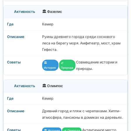
🏛️ Фазелис
Кемер
Руины древнего города среди соснового
леса на берегу моря. Амфитеатр, мост, храм
Гефеста.
Совмещение истории и
🏛️
🌿
История
Природа
природы.
🏛️ Олимпос
Кемер
Древний город и пляж с черепахами. Хиппи-
атмосфера, пансионы в домиках на деревьях.
Аутентичное место.
🏛️ История
🌿 Природа