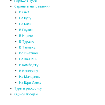
Горящие туры
Страны и направления
В ОАЭ
На Кубу
На Бали
В Грузию
В Индию
В Турцию
В Таиланд
Во Вьетнам
На Хайнань
В Камбоджу
В Венесуэлу
На Мальдивы
На Шри-Ланку
Туры в рассрочку
Офисы продаж