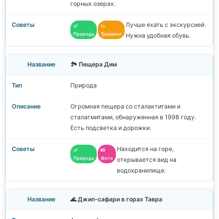
горных озерах.
Лучше ехать с экскурсией.
🌿
🥾
Природа
Треккинг
Нужна удобная обувь.
🏞️ Пещера Дим
Природа
Огромная пещера со сталактитами и
сталагмитами, обнаруженная в 1998 году.
Есть подсветка и дорожки.
Находится на горе,
🌿
📸
Природа
Фото
открывается вид на
водохранилище.
🌊 Джип-сафари в горах Тавра