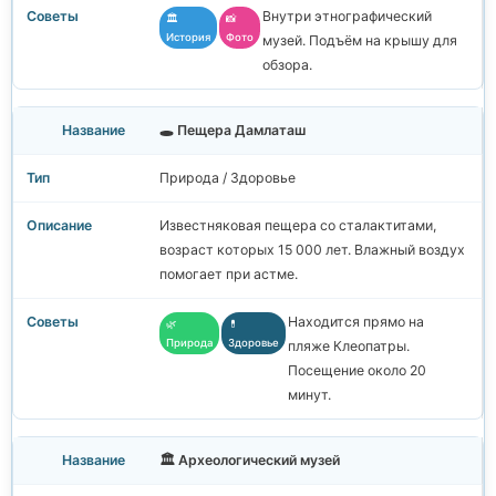
Внутри этнографический
🏛️
📸
История
Фото
музей. Подъём на крышу для
обзора.
🕳️ Пещера Дамлаташ
Природа / Здоровье
Известняковая пещера со сталактитами,
возраст которых 15 000 лет. Влажный воздух
помогает при астме.
Находится прямо на
🌿
💊
Природа
Здоровье
пляже Клеопатры.
Посещение около 20
минут.
🏛️ Археологический музей