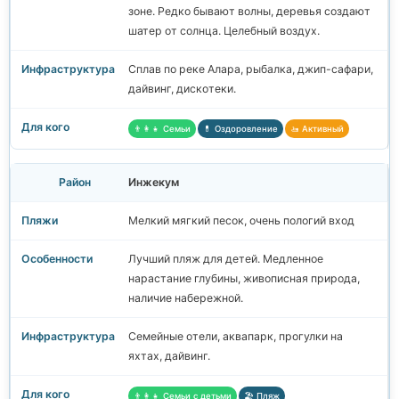
зоне. Редко бывают волны, деревья создают
шатер от солнца. Целебный воздух.
Сплав по реке Алара, рыбалка, джип-сафари,
дайвинг, дискотеки.
👨‍👩‍👧 Семьи
💊 Оздоровление
🚤 Активный
Инжекум
Мелкий мягкий песок, очень пологий вход
Лучший пляж для детей. Медленное
нарастание глубины, живописная природа,
наличие набережной.
Семейные отели, аквапарк, прогулки на
яхтах, дайвинг.
👨‍👩‍👧 Семьи с детьми
🏖️ Пляж