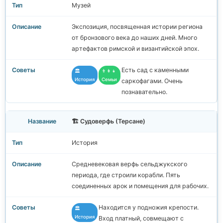
Музей
Экспозиция, посвященная истории региона
от бронзового века до наших дней. Много
артефактов римской и византийской эпох.
Есть сад с каменными
🏛️
👨‍👩‍👧
История
Семьи
саркофагами. Очень
познавательно.
🏗️ Судоверфь (Терсане)
История
Средневековая верфь сельджукского
периода, где строили корабли. Пять
соединенных арок и помещения для рабочих.
Находится у подножия крепости.
🏛️
История
Вход платный, совмещают с