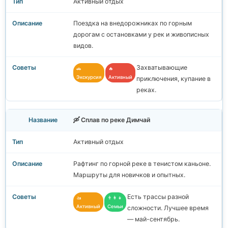
Активный отдых
Поездка на внедорожниках по горным
дорогам с остановками у рек и живописных
видов.
Захватывающие
🚗
🔥
Экскурсия
Активный
приключения, купание в
реках.
🛶 Сплав по реке Димчай
Активный отдых
Рафтинг по горной реке в тенистом каньоне.
Маршруты для новичков и опытных.
Есть трассы разной
🚤
👨‍👩‍👧
Активный
Семьи
сложности. Лучшее время
— май-сентябрь.