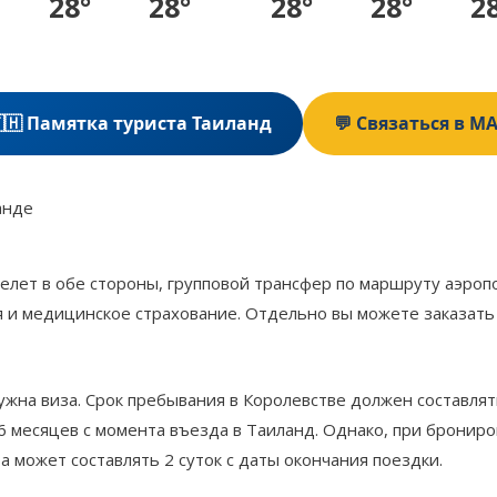
28°
28°
28°
28°
2
🇭 Памятка туриста Таиланд
💬 Связаться в M
анде
релет в обе стороны, групповой трансфер по маршруту аэро
 и медицинское страхование. Отдельно вы можете заказать
на виза. Срок пребывания в Королевстве должен составлять
6 месяцев с момента въезда в Таиланд. Однако, при брониро
та может составлять 2 суток с даты окончания поездки.