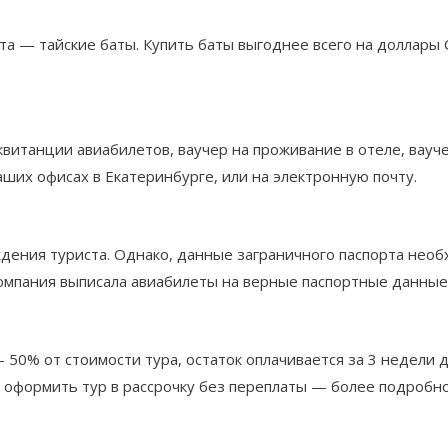
та — тайские баты. Купить баты выгоднее всего на доллар
витанции авиабилетов, ваучер на проживание в отеле, вауч
аших офисах в Екатеринбурге, или на электронную почту.
ждения туриста. Однако, данные заграничного паспорта необ
компания выписала авиабилеты на верные паспортные данные
0% от стоимости тура, остаток оплачивается за 3 недели д
о оформить тур в рассрочку без переплаты — более подробн