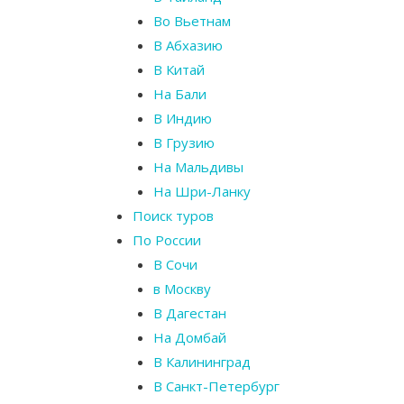
Во Вьетнам
В Абхазию
В Китай
На Бали
В Индию
В Грузию
На Мальдивы
На Шри-Ланку
Поиск туров
По России
В Сочи
в Москву
В Дагестан
На Домбай
В Калининград
В Санкт-Петербург