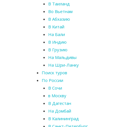
В Таиланд
Во Вьетнам
В Абхазию
В Китай
На Бали
В Индию
В Грузию
На Мальдивы
На Шри-Ланку
Поиск туров
По России
В Сочи
в Москву
В Дагестан
На Домбай
В Калининград
В Санкт-Петербург