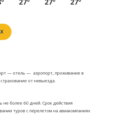
8°
27°
27°
27°
AX
порт — отель — аэропорт, проживание в
 страхование от невыезда.
 не более 60 дней. Срок действия
вании туров с перелетом на авиакомпаниях