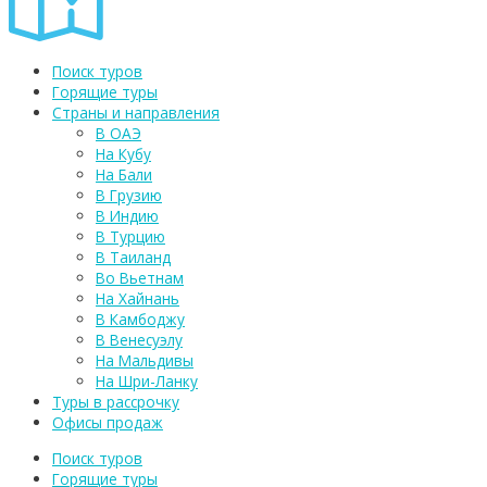
Поиск туров
Горящие туры
Страны и направления
В ОАЭ
На Кубу
На Бали
В Грузию
В Индию
В Турцию
В Таиланд
Во Вьетнам
На Хайнань
В Камбоджу
В Венесуэлу
На Мальдивы
На Шри-Ланку
Туры в рассрочку
Офисы продаж
Поиск туров
Горящие туры