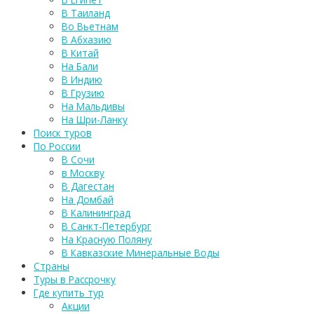
В Таиланд
Во Вьетнам
В Абхазию
В Китай
На Бали
В Индию
В Грузию
На Мальдивы
На Шри-Ланку
Поиск туров
По России
В Сочи
в Москву
В Дагестан
На Домбай
В Калининград
В Санкт-Петербург
На Красную Поляну
В Кавказские Минеральные Воды
Страны
Туры в Рассрочку
Где купить тур
Акции