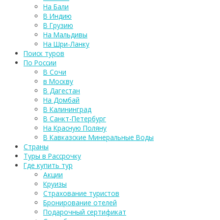
На Бали
В Индию
В Грузию
На Мальдивы
На Шри-Ланку
Поиск туров
По России
В Сочи
в Москву
В Дагестан
На Домбай
В Калининград
В Санкт-Петербург
На Красную Поляну
В Кавказские Минеральные Воды
Страны
Туры в Рассрочку
Где купить тур
Акции
Круизы
Страхование туристов
Бронирование отелей
Подарочный сертификат