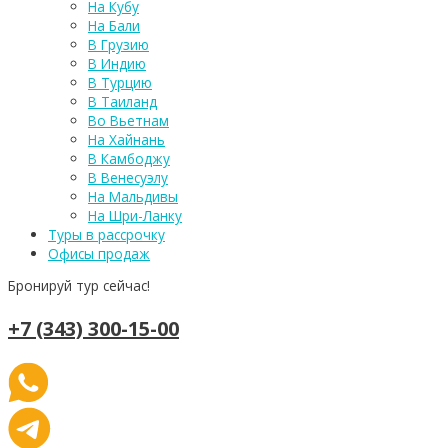
На Кубу
На Бали
В Грузию
В Индию
В Турцию
В Таиланд
Во Вьетнам
На Хайнань
В Камбоджу
В Венесуэлу
На Мальдивы
На Шри-Ланку
Туры в рассрочку
Офисы продаж
Бронируй тур сейчас!
+7 (343) 300-15-00