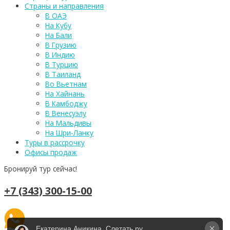
Страны и направления
В ОАЭ
На Кубу
На Бали
В Грузию
В Индию
В Турцию
В Таиланд
Во Вьетнам
На Хайнань
В Камбоджу
В Венесуэлу
На Мальдивы
На Шри-Ланку
Туры в рассрочку
Офисы продаж
Бронируй тур сейчас!
+7 (343) 300-15-00
Екатерина Аникина, Слетать.ру