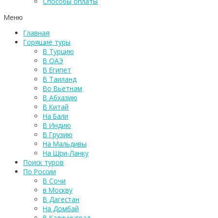
Способы оплаты
Меню
Главная
Горящие туры
В Турцию
В ОАЭ
В Египет
В Таиланд
Во Вьетнам
В Абхазию
В Китай
На Бали
В Индию
В Грузию
На Мальдивы
На Шри-Ланку
Поиск туров
По России
В Сочи
в Москву
В Дагестан
На Домбай
В Калининград