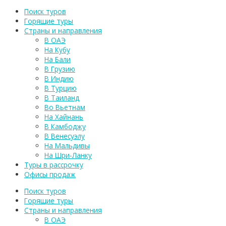
Поиск туров
Горящие туры
Страны и направления
В ОАЭ
На Кубу
На Бали
В Грузию
В Индию
В Турцию
В Таиланд
Во Вьетнам
На Хайнань
В Камбоджу
В Венесуэлу
На Мальдивы
На Шри-Ланку
Туры в рассрочку
Офисы продаж
Поиск туров
Горящие туры
Страны и направления
В ОАЭ