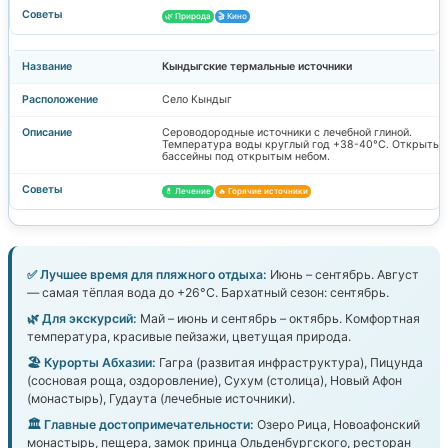
🌿 Природа
🎬 Кино
Кындыгские термальные источники
Село Кындыг
Сероводородные источники с лечебной глиной.
Температура воды круглый год +38-40°C. Открытые
бассейны под открытым небом.
💊 Лечение
🔥 Горячие источники
✅ Лучшее время для пляжного отдыха:
Июнь – сентябрь. Август
— самая тёплая вода до +26°C. Бархатный сезон: сентябрь.
🌿 Для экскурсий:
Май – июнь и сентябрь – октябрь. Комфортная
температура, красивые пейзажи, цветущая природа.
🏖️ Курорты Абхазии:
Гагра (развитая инфраструктура), Пицунда
(сосновая роща, оздоровление), Сухум (столица), Новый Афон
(монастырь), Гудаута (лечебные источники).
🏛️ Главные достопримечательности:
Озеро Рица, Новоафонский
монастырь, пещера, замок принца Ольденбургского, ресторан