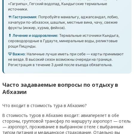
«Гагрипш», Гегский водопад, Кындыгские термальные
источники.
🍴 Гастрономия:
Попробуйте мамалыгу, аджапсандал, лобио,
хачапури по-абхазски, шашлык, местные вина, чачу, свежие
фрукты (инжир, хурма, фейхоа).
💊 Лечение и оздоровление:
Термальные источники Кындыга,
сероводородные в Гудауте, минеральные воды, реликтовые
рощи Пицунды.
💡 Важно:
Наличные лучше иметь при себе — карты принимают
не везде. В высокий сезон возможны очереди на границе.
Регистрация в течение 3 дней после въезда обязательна.
Часто задаваемые вопросы по отдыху в
Абхазии
Что входит в стоимость тура в Абхазию?
В стоимость туров в Абхазию входит: авиаперелет в обе
стороны, групповой трансфер по маршруту аэропорт — отель
— аэропорт, проживание в выбранном отеле с выбранным
типом питания и медицинское страхование. Отдельно вы