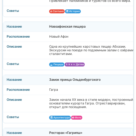
Привлекает паломников и туристов со всего мира.
⛪ Святыня
🏛️ История
Новоафонская пещера
Новый Афон
Одна из крупнейших карстовых пещер Абхазии.
Экскурсии на поезде по подземным залам с озёрами 
сталактитами.
🕳️ Пещера
👨‍👩‍👧‍👦 Детям
Замок принца Ольденбургского
Гагра
Замок начала XX века в стиле модерн, построенный
основателем курорта Гагра. Отреставрирован,
открыт для посещения.
🏛️ Архитектура
📸 Фото
Ресторан «Гагрипш»