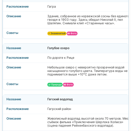
Гагра
Здание, собранное из норвежской сосны без единого
гвоздя в 1903 году. Здесь обедал Николай II, пел
Шаляпин. Снимали клип «Старинные часы».
⭐ Знаменитый
📸 Фото
Голубое озеро
По дороге к Рице
Небольшое озеро с невероятно прозрачной водой
насыщенного голубого цвета. Температура воды не
поднимается выше +10°C даже летом.
🌿 Природа
📸 Фото
Гегский водопад
Гагрский район
Живописный водопад высотой около 70 метров. Мест
съёмок фильма «Приключения Шерлока Холмса»
(сцена падения Рейхенбахского водопада).