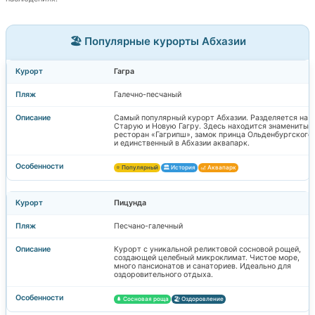
🏖️ Популярные курорты Абхазии
Гагра
Галечно-песчаный
Самый популярный курорт Абхазии. Разделяется на
Старую и Новую Гагру. Здесь находится знаменитый
ресторан «Гагрипш», замок принца Ольденбургского
и единственный в Абхазии аквапарк.
⭐ Популярный
🏛️ История
🎢 Аквапарк
Пицунда
Песчано-галечный
Курорт с уникальной реликтовой сосновой рощей,
создающей целебный микроклимат. Чистое море,
много пансионатов и санаториев. Идеально для
оздоровительного отдыха.
🌲 Сосновая роща
🏖️ Оздоровление