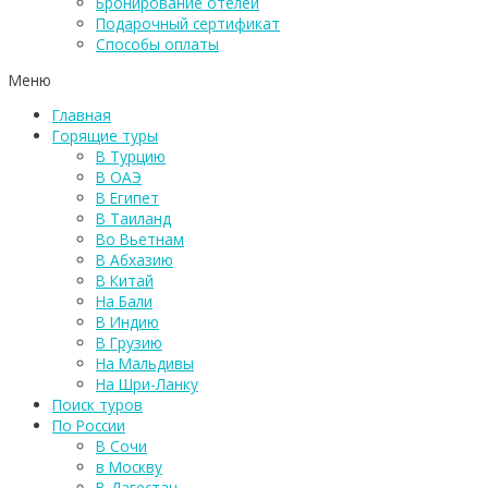
Бронирование отелей
Подарочный сертификат
Способы оплаты
Меню
Главная
Горящие туры
В Турцию
В ОАЭ
В Египет
В Таиланд
Во Вьетнам
В Абхазию
В Китай
На Бали
В Индию
В Грузию
На Мальдивы
На Шри-Ланку
Поиск туров
По России
В Сочи
в Москву
В Дагестан