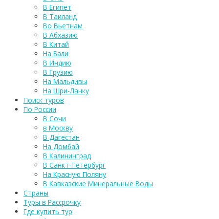
В Египет
В Таиланд
Во Вьетнам
В Абхазию
В Китай
На Бали
В Индию
В Грузию
На Мальдивы
На Шри-Ланку
Поиск туров
По России
В Сочи
в Москву
В Дагестан
На Домбай
В Калининград
В Санкт-Петербург
На Красную Поляну
В Кавказские Минеральные Воды
Страны
Туры в Рассрочку
Где купить тур