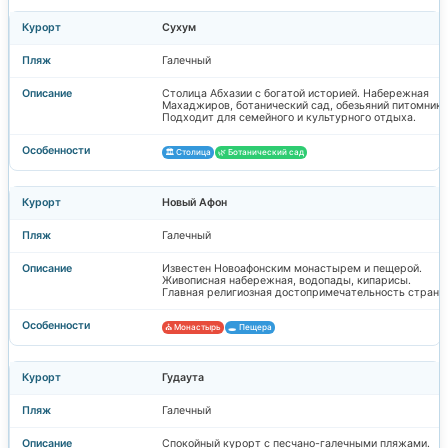
Сухум
Галечный
Столица Абхазии с богатой историей. Набережная
Махаджиров, ботанический сад, обезьяний питомник.
Подходит для семейного и культурного отдыха.
🏛️ Столица
🌿 Ботанический сад
Новый Афон
Галечный
Известен Новоафонским монастырем и пещерой.
Живописная набережная, водопады, кипарисы.
Главная религиозная достопримечательность страны
⛪ Монастырь
🕳️ Пещера
Гудаута
Галечный
Спокойный курорт с песчано-галечными пляжами.