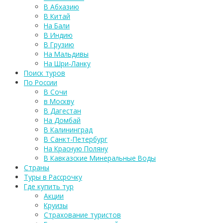
В Абхазию
В Китай
На Бали
В Индию
В Грузию
На Мальдивы
На Шри-Ланку
Поиск туров
По России
В Сочи
в Москву
В Дагестан
На Домбай
В Калининград
В Санкт-Петербург
На Красную Поляну
В Кавказские Минеральные Воды
Страны
Туры в Рассрочку
Где купить тур
Акции
Круизы
Страхование туристов