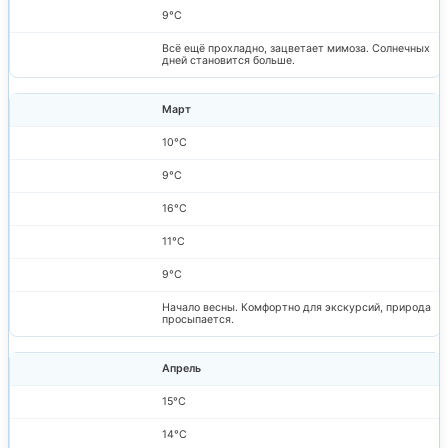
9°C
Всё ещё прохладно, зацветает мимоза. Солнечных
дней становится больше.
Март
10°C
9°C
16°C
11°C
9°C
Начало весны. Комфортно для экскурсий, природа
просыпается.
Апрель
15°C
14°C