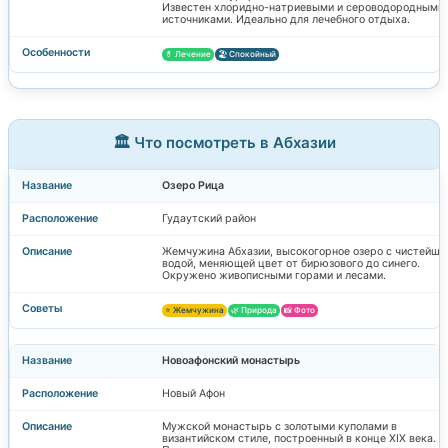
Известен хлоридно-натриевыми и сероводородными
источниками. Идеально для лечебного отдыха.
💊 Лечение
🏖️ Спокойный
🏛️ Что посмотреть в Абхазии
Озеро Рица
Гудаутский район
Жемчужина Абхазии, высокогорное озеро с чистейше
водой, меняющей цвет от бирюзового до синего.
Окружено живописными горами и лесами.
⭐ Жемчужина
🌿 Природа
📸 Фото
Новоафонский монастырь
Новый Афон
Мужской монастырь с золотыми куполами в
византийском стиле, построенный в конце XIX века.