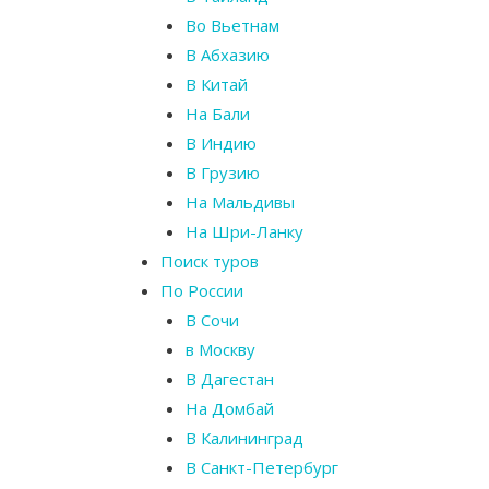
Во Вьетнам
В Абхазию
В Китай
На Бали
В Индию
В Грузию
На Мальдивы
На Шри-Ланку
Поиск туров
По России
В Сочи
в Москву
В Дагестан
На Домбай
В Калининград
В Санкт-Петербург