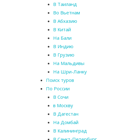
В Таиланд
Во Вьетнам
В Абхазию
В Китай
На Бали
В Индию
В Грузию
На Мальдивы
На Шри-Ланку
Поиск туров
По России
В Сочи
в Москву
В Дагестан
На Домбай
В Калининград
В Санкт-Петербург