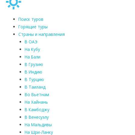
Поиск туров
Горящие туры
Страны и направления
В ОАЭ
На Кубу
На Бали
В Грузию
В Индию
В Турцию
В Таиланд
Во Вьетнам
На Хайнань
В Камбоджу
В Венесуэлу
На Мальдивы
На Шри-Ланку