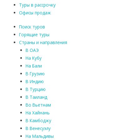
Туры в рассрочку
Офисы продаж
Поиск туров
Горящие туры
Страны и направления
В ОАЭ
На Кубу
На Бали
В Грузию
В Индию
В Турцию
В Таиланд
Во Вьетнам
На Хайнань
В Камбоджу
В Венесуэлу
На Мальдивы