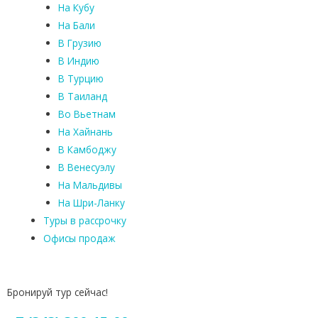
На Кубу
На Бали
В Грузию
В Индию
В Турцию
В Таиланд
Во Вьетнам
На Хайнань
В Камбоджу
В Венесуэлу
На Мальдивы
На Шри-Ланку
Туры в рассрочку
Офисы продаж
Бронируй тур сейчас!