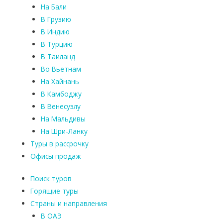
На Бали
В Грузию
В Индию
В Турцию
В Таиланд
Во Вьетнам
На Хайнань
В Камбоджу
В Венесуэлу
На Мальдивы
На Шри-Ланку
Туры в рассрочку
Офисы продаж
Поиск туров
Горящие туры
Страны и направления
В ОАЭ