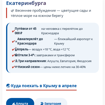
Екатеринбурга
🌿 Весеннее пробуждение — цветущие сады и
тёплое море на южном берегу
Путёвки от 45
на человека с перелётом до
000 ₽
Краснодара
Авиаперелёт до
— ближайший аэропорт к
✈️
Краснодара
Крыму
🌡️
Апрель
— воздух +18 °C, вода +12 °C
🏨
Отели 3-4*
с завтраками и трансфером
🏝️
Три направления
: Алушта, Евпатория, Феодосия
💸
Низкий сезон
— цены ниже летних на 30-40%
🌏 Куда поехать в Крыму в апреле
🌊 Алушта
🏖️ Евпатория