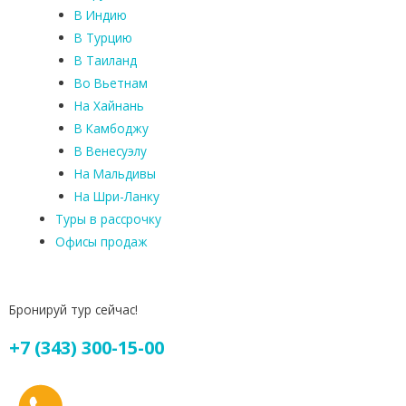
В Индию
В Турцию
В Таиланд
Во Вьетнам
На Хайнань
В Камбоджу
В Венесуэлу
На Мальдивы
На Шри-Ланку
Туры в рассрочку
Офисы продаж
Бронируй тур сейчас!
+7 (343) 300-15-00