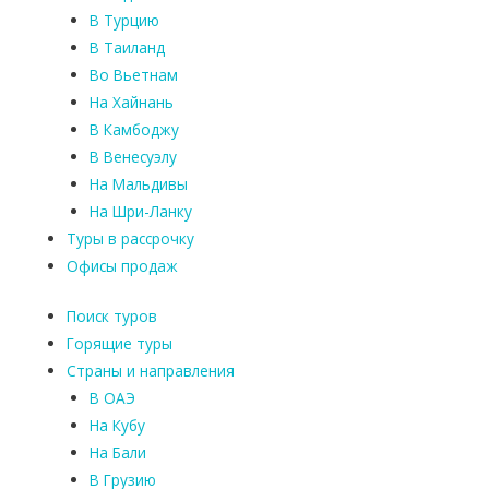
В Турцию
В Таиланд
Во Вьетнам
На Хайнань
В Камбоджу
В Венесуэлу
На Мальдивы
На Шри-Ланку
Туры в рассрочку
Офисы продаж
Поиск туров
Горящие туры
Страны и направления
В ОАЭ
На Кубу
На Бали
В Грузию