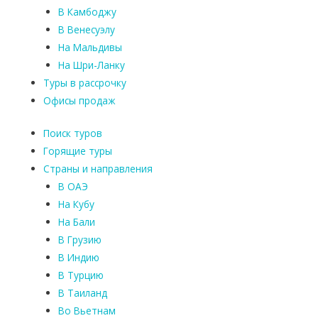
В Камбоджу
В Венесуэлу
На Мальдивы
На Шри-Ланку
Туры в рассрочку
Офисы продаж
Поиск туров
Горящие туры
Страны и направления
В ОАЭ
На Кубу
На Бали
В Грузию
В Индию
В Турцию
В Таиланд
Во Вьетнам