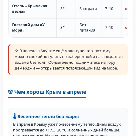
Отель «Крымская
3*
Завтраки
7–10
от 42 
весна»
Гостевой дом «У
Без
3*
7–10
от 38 
моря»
питания
💡 В апреле в Алуште ещё мало туристов, поэтому
можно спокойно гулять по набережной и наслаждаться
видами без толп. Обязательно поднимитесь на гору
Демерджи — открывается потрясающий вид на море.
🌸 Чем хорош Крым в апреле
🌡️ Весеннее тепло без жары
В апреле в Крыму уже по-весеннему тепло. Днём воздух
прогревается до +17…+20 °C, а солнечных дней больше,
чем пасмурных. Идеальная погода для прогулок,