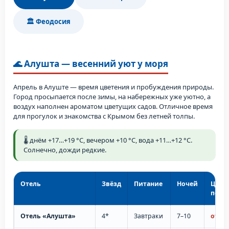
🏛️ Феодосия
🌊 Алушта — весенний уют у моря
Апрель в Алуште — время цветения и пробуждения природы.
Город просыпается после зимы, на набережных уже уютно, а
воздух наполнен ароматом цветущих садов. Отличное время
для прогулок и знакомства с Крымом без летней толпы.
🌡️ днём +17…+19 °C, вечером +10 °C, вода +11…+12 °C.
Солнечно, дожди редкие.
Отель
Звёзд
Питание
Ночей
Цена 
пере
Отель «Алушта»
4*
Завтраки
7–10
от 48 