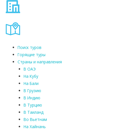
Поиск туров
Горящие туры
Страны и направления
В ОАЭ
На Кубу
На Бали
В Грузию
В Индию
В Турцию
В Таиланд
Во Вьетнам
На Хайнань