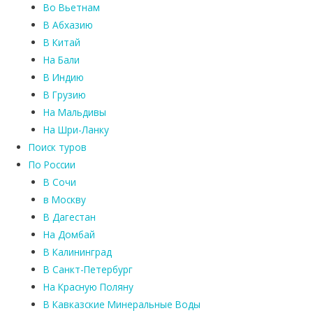
Во Вьетнам
В Абхазию
В Китай
На Бали
В Индию
В Грузию
На Мальдивы
На Шри-Ланку
Поиск туров
По России
В Сочи
в Москву
В Дагестан
На Домбай
В Калининград
В Санкт-Петербург
На Красную Поляну
В Кавказские Минеральные Воды