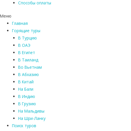
Способы оплаты
Меню
Главная
Горящие туры
В Турцию
В ОАЭ
В Египет
В Таиланд
Во Вьетнам
В Абхазию
В Китай
На Бали
В Индию
В Грузию
На Мальдивы
На Шри-Ланку
Поиск туров