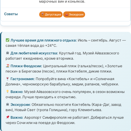
марочных вин и коньяков.
Дегустация
Экскурсия
Лучшее время для пляжного отдыха:
Июль – сентябрь. Август —
самая тёплая вода до +24°C.
Для любителей искусства:
Круглый год. Музей Айвазовского
работает ежедневно, кроме вторника.
Пляжи Феодосии:
Центральный пляж (галька/песок), «Золотые
пески» в Береговом (песок), пляжи Коктебеля, дикие пляжи.
Гастрономия:
Попробуйте вина «Коктебель» и «Солнечная
Долина», черноморскую барабульку, мидии, рапанов, чебуреки.
Важно:
Музей Айвазовского очень популярен, в сезон возможны
очереди. Лучше приходить к открытию.
Экскурсии:
Обязательно посетите Коктебель (Кара-Даг, завод
вин), Новый Свет (тропа Голицына), гору Клементьева.
Важно:
Аэропорт Симферополя не работает. Добираться лучше
через Сочи или на поезде до Феодосии.