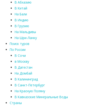
В Абхазию
В Китай
На Бали
В Индию
В Грузию
На Мальдивы
На Шри-Ланку
Поиск туров
По России
В Сочи
в Москву
В Дагестан
На Домбай
В Калининград
В Санкт-Петербург
На Красную Поляну
В Кавказские Минеральные Воды
Страны