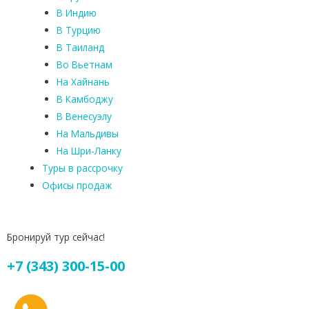
В Индию
В Турцию
В Таиланд
Во Вьетнам
На Хайнань
В Камбоджу
В Венесуэлу
На Мальдивы
На Шри-Ланку
Туры в рассрочку
Офисы продаж
Бронируй тур сейчас!
+7 (343) 300-15-00