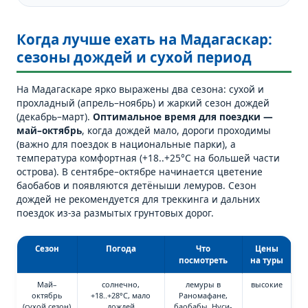
Когда лучше ехать на Мадагаскар:
сезоны дождей и сухой период
На Мадагаскаре ярко выражены два сезона: сухой и
прохладный (апрель–ноябрь) и жаркий сезон дождей
(декабрь–март).
Оптимальное время для поездки —
май–октябрь
, когда дождей мало, дороги проходимы
(важно для поездок в национальные парки), а
температура комфортная (+18..+25°C на большей части
острова). В сентябре–октябре начинается цветение
баобабов и появляются детёныши лемуров. Сезон
дождей не рекомендуется для треккинга и дальних
поездок из-за размытых грунтовых дорог.
Сезон
Погода
Что
Цены
посмотреть
на туры
Май–
солнечно,
лемуры в
высокие
октябрь
+18..+28°C, мало
Раномафане,
(сухой сезон)
дождей
баобабы, Нуси-