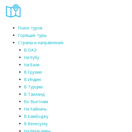
Поиск туров
Горящие туры
Страны и направления
В ОАЭ
На Кубу
На Бали
В Грузию
В Индию
В Турцию
В Таиланд
Во Вьетнам
На Хайнань
В Камбоджу
В Венесуэлу
На Мальдивы