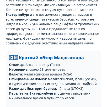
Из-за изоляции от африканского континента 88% видов
растений и 92% видов млекопитающих не встречаются
больше нигде на планете. Для путешественников из
Екатеринбурга
это возможность увидеть лемуров в
естественной среде, гигантские баобабы, которых нет
нигде в мире, и уникальные ландшафты от тропических
лесов до пустынь. Страна предлагает не только
природные достопримечательности, но и колониальное
наследие, французскую кухню и недорогие цены по
сравнению с другими экзотическими направлениями.
🇲🇬 Краткий обзор Мадагаскара
Столица:
Антананариву (Тана)
Население:
около 28 млн человек
Валюта:
малагасийский ариари (MGA)
Официальные языки:
малагасийский, французский;
в туристических зонах иногда понимают английский
Разница с Екатеринбургом:
–2 часа (UTC+3)
Перелёт из Екатеринбурга:
с двумя стыковками,
минимальное время в пути от 16 часов