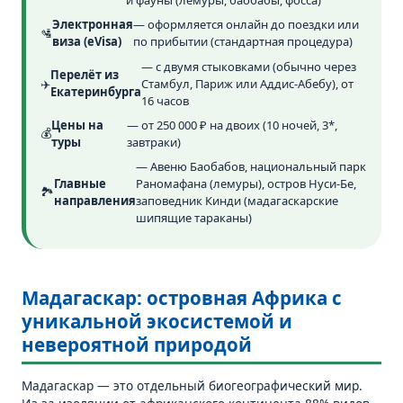
и фауны (лемуры, баобабы, фосса)
Электронная
— оформляется онлайн до поездки или
🛂
виза (eVisa)
по прибытии (стандартная процедура)
— с двумя стыковками (обычно через
Перелёт из
✈️
Стамбул, Париж или Аддис-Абебу), от
Екатеринбурга
16 часов
Цены на
— от 250 000 ₽ на двоих (10 ночей, 3*,
💰
туры
завтраки)
— Авеню Баобабов, национальный парк
Главные
Раномафана (лемуры), остров Нуси-Бе,
🏞️
направления
заповедник Кинди (мадагаскарские
шипящие тараканы)
Мадагаскар: островная Африка с
уникальной экосистемой и
невероятной природой
Мадагаскар — это отдельный биогеографический мир.