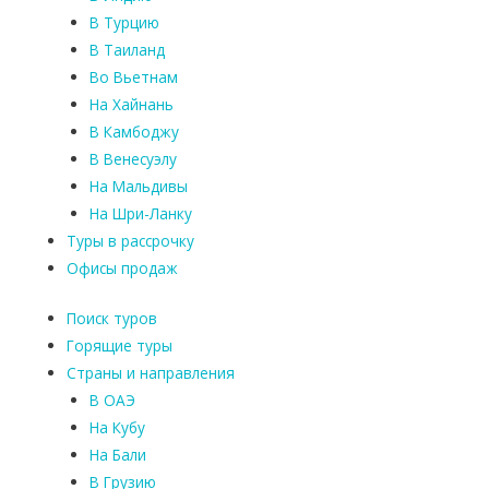
В Турцию
В Таиланд
Во Вьетнам
На Хайнань
В Камбоджу
В Венесуэлу
На Мальдивы
На Шри-Ланку
Туры в рассрочку
Офисы продаж
Поиск туров
Горящие туры
Страны и направления
В ОАЭ
На Кубу
На Бали
В Грузию