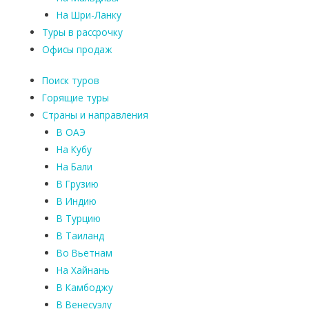
На Шри-Ланку
Туры в рассрочку
Офисы продаж
Поиск туров
Горящие туры
Страны и направления
В ОАЭ
На Кубу
На Бали
В Грузию
В Индию
В Турцию
В Таиланд
Во Вьетнам
На Хайнань
В Камбоджу
В Венесуэлу