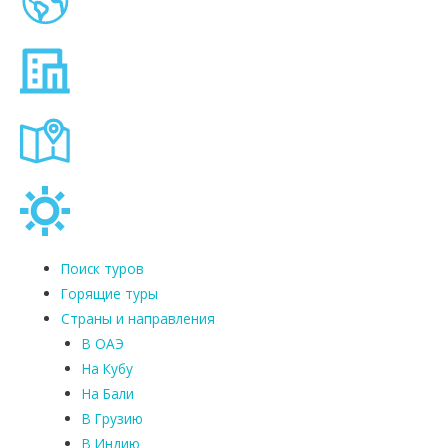
Поиск туров
Горящие туры
Страны и направления
В ОАЭ
На Кубу
На Бали
В Грузию
В Индию