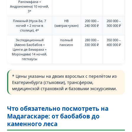
Раномафана +
Андраномена) 10 ночей,
3*
Пляжный (Нуси-Бе, 7
HB
200 000 –
260 000 –
ночей + 2 ночи в
(завтрак+ужин)
240 000 ₽
300 000 ₽
столице), 4*
Экспедиционный
полный
280 000 –
350 000 –
(Авеню Баобабов +
пансион
330 000 ₽
400 000 ₽
Цинги-де-Бемараха +
Морондава) 14 ночей,
гестхаусы
* Цены указаны на двоих взрослых с перелётом из
Екатеринбурга (стыковки), трансфером,
медицинской страховкой и базовыми экскурсиями.
Что обязательно посмотреть на
Мадагаскаре: от баобабов до
каменного леса