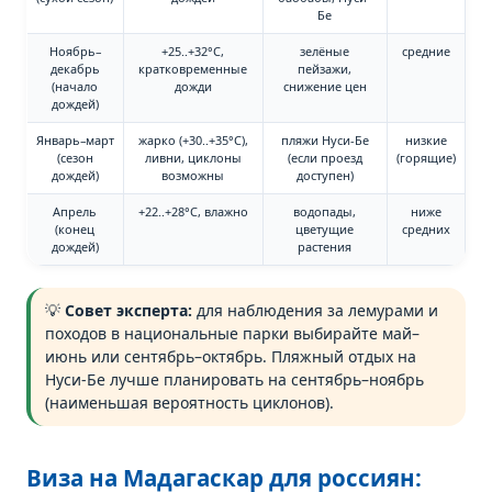
Бе
Ноябрь–
+25..+32°C,
зелёные
средние
декабрь
кратковременные
пейзажи,
(начало
дожди
снижение цен
дождей)
Январь–март
жарко (+30..+35°C),
пляжи Нуси-Бе
низкие
(сезон
ливни, циклоны
(если проезд
(горящие)
дождей)
возможны
доступен)
Апрель
+22..+28°C, влажно
водопады,
ниже
(конец
цветущие
средних
дождей)
растения
💡
Совет эксперта:
для наблюдения за лемурами и
походов в национальные парки выбирайте май–
июнь или сентябрь–октябрь. Пляжный отдых на
Нуси-Бе лучше планировать на сентябрь–ноябрь
(наименьшая вероятность циклонов).
Виза на Мадагаскар для россиян: