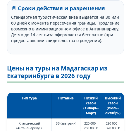
📄 Сроки действия и разрешения
Стандартная туристическая виза выдаётся на 30 или
60 дней с момента пересечения границы. Продление
возможно в иммиграционном офисе в Антананариву.
Детям до 14 лет виза оформляется бесплатно (при
предоставлении свидетельства о рождении).
Цены на туры на Мадагаскар из
Екатеринбурга в 2026 году
Тип тура
Питание
Низкий
Высокий
сезон
сезон
(январь–
(июль–
март)
октябрь)
Классический
BB (завтраки)
220 000 –
280 000 –
(Антананариву +
260 000 ₽
320 000 ₽