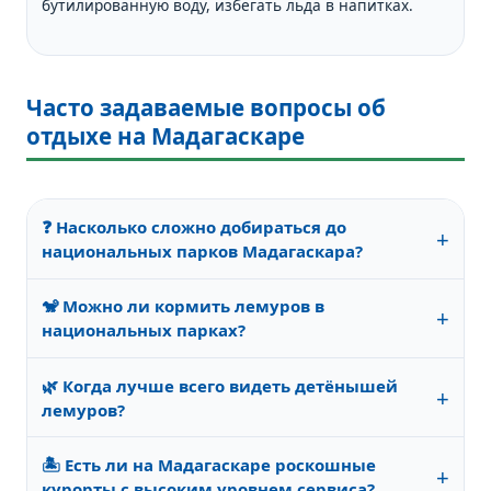
бутилированную воду, избегать льда в напитках.
Часто задаваемые вопросы об
отдыхе на Мадагаскаре
❓ Насколько сложно добираться до
+
национальных парков Мадагаскара?
В большинство парков (Раномафана, Андраномена,
🐒 Можно ли кормить лемуров в
Исалу) можно доехать на джипе по грунтовым
+
национальных парках?
дорогам (2–6 часов от ближайших городов). В
период дождей дороги размывает, и проезд
Нет, строжайше запрещено. Лемуры — дикие
становится невозможен. Рекомендуется брать
🌿 Когда лучше всего видеть детёнышей
животные, прикорм вызывает зависимость и
+
организованный тур с водителем, хорошо знающим
лемуров?
нарушает их естественное поведение. В некоторых
маршрут.
парках есть лемуры, привыкшие к людям, но даже с
Период размножения большинства видов —
ними нельзя делиться едой.
🏝️ Есть ли на Мадагаскаре роскошные
сентябрь–декабрь, поэтому маленькие лемуры
+
курорты с высоким уровнем сервиса?