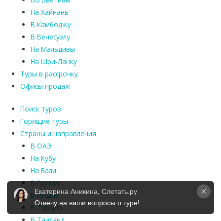
На Хайнань
В Камбоджу
В Венесуэлу
На Мальдивы
На Шри-Ланку
Туры в рассрочку
Офисы продаж
Поиск туров
Горящие туры
Страны и направления
В ОАЭ
На Кубу
На Бали
В Грузию
Екатерина Аникина, Слетать.ру
В Индию
Отвечу на ваши вопросы о туре!
В Турцию
В Таиланд