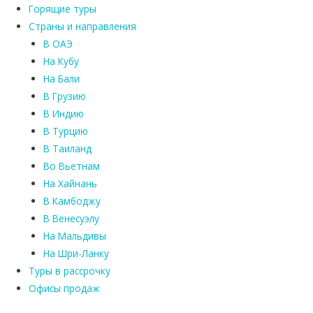
Горящие туры
Страны и направления
В ОАЭ
На Кубу
На Бали
В Грузию
В Индию
В Турцию
В Таиланд
Во Вьетнам
На Хайнань
В Камбоджу
В Венесуэлу
На Мальдивы
На Шри-Ланку
Туры в рассрочку
Офисы продаж