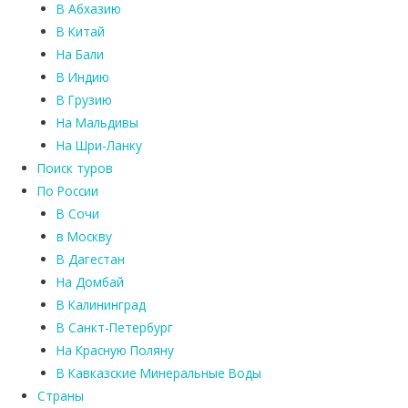
В Абхазию
В Китай
На Бали
В Индию
В Грузию
На Мальдивы
На Шри-Ланку
Поиск туров
По России
В Сочи
в Москву
В Дагестан
На Домбай
В Калининград
В Санкт-Петербург
На Красную Поляну
В Кавказские Минеральные Воды
Страны