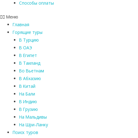
Способы оплаты
Меню
Главная
Горящие туры
В Турцию
В ОАЭ
В Египет
В Таиланд
Во Вьетнам
В Абхазию
В Китай
На Бали
В Индию
В Грузию
На Мальдивы
На Шри-Ланку
Поиск туров