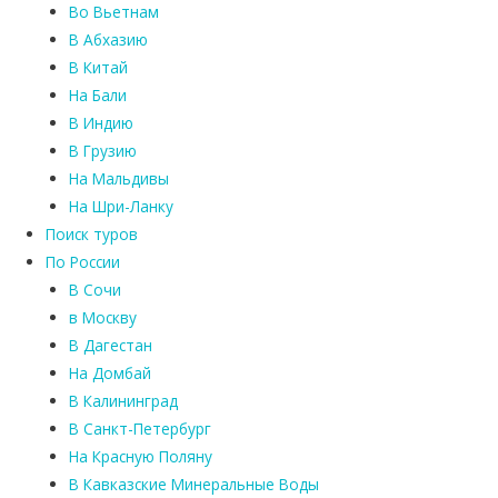
Во Вьетнам
В Абхазию
В Китай
На Бали
В Индию
В Грузию
На Мальдивы
На Шри-Ланку
Поиск туров
По России
В Сочи
в Москву
В Дагестан
На Домбай
В Калининград
В Санкт-Петербург
На Красную Поляну
В Кавказские Минеральные Воды