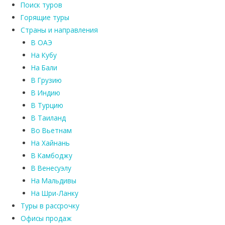
Поиск туров
Горящие туры
Страны и направления
В ОАЭ
На Кубу
На Бали
В Грузию
В Индию
В Турцию
В Таиланд
Во Вьетнам
На Хайнань
В Камбоджу
В Венесуэлу
На Мальдивы
На Шри-Ланку
Туры в рассрочку
Офисы продаж