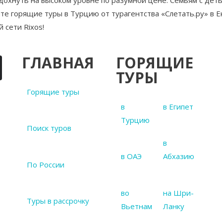
тдохнуть на высоком уровне по разумной цене. Семьям с де
е горящие туры в Турцию от турагентства «Слетать.ру» в Е
 сети Rixos!
ГЛАВНАЯ
ГОРЯЩИЕ
ТУРЫ
Горящие туры
в
в Египет
Турцию
Поиск туров
в
в ОАЭ
Абхазию
По России
во
на Шри-
Туры в рассрочку
Вьетнам
Ланку