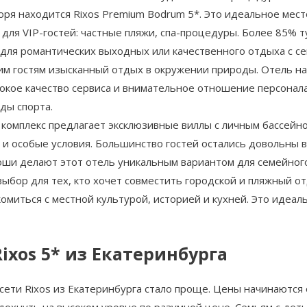
ря находится Rixos Premium Bodrum 5*. Это идеальное мест
 для VIP-гостей: частные пляжи, спа-процедуры. Более 85% 
 для романтических выходных или качественного отдыха с се
оим гостям изысканный отдых в окружении природы. Отель на
сокое качество сервиса и внимательное отношение персонала
ды спорта.
Этот комплекс предлагает эксклюзивные виллы с личным бассе
 и особые условия. Большинство гостей остались довольны 
оши делают этот отель уникальным вариантом для семейного
выбор для тех, кто хочет совместить городской и пляжный о
омиться с местной культурой, историей и кухней. Это идеал
ixos 5* из Екатеринбурга
ети Rixos из Екатеринбурга стало проще. Цены начинаются о