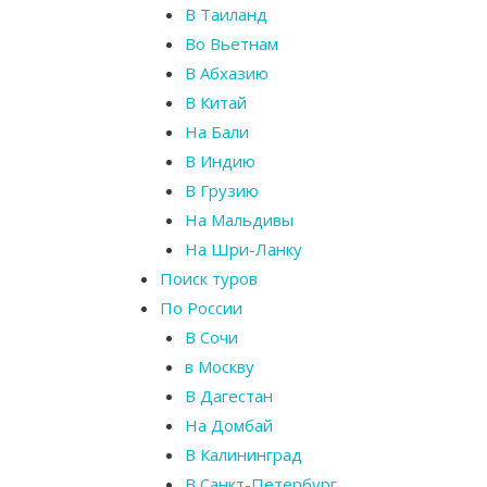
В Таиланд
Во Вьетнам
В Абхазию
В Китай
На Бали
В Индию
В Грузию
На Мальдивы
На Шри-Ланку
Поиск туров
По России
В Сочи
в Москву
В Дагестан
На Домбай
В Калининград
В Санкт-Петербург