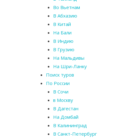
Во Вьетнам
В Абхазию
В Китай
На Бали
В Индию
В Грузию
На Мальдивы
На Шри-Ланку
Поиск туров
По России
В Сочи
в Москву
В Дагестан
На Домбай
В Калининград
В Санкт-Петербург