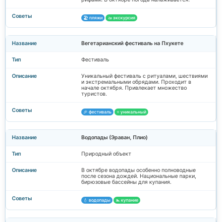
🏖️ пляжи
🚤 экскурсия
Вегетарианский фестиваль на Пхукете
Фестиваль
Уникальный фестиваль с ритуалами, шествиями
и экстремальными обрядами. Проходит в
начале октября. Привлекает множество
туристов.
🎉 фестиваль
⭐ уникальный
Водопады (Эраван, Плио)
Природный объект
В октябре водопады особенно полноводные
после сезона дождей. Национальные парки,
бирюзовые бассейны для купания.
💧 водопады
🏊 купание