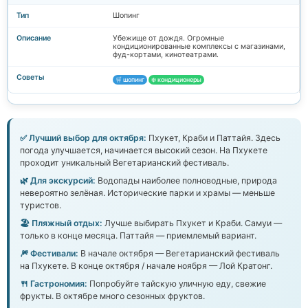
Шопинг
Убежище от дождя. Огромные
кондиционированные комплексы с магазинами,
фуд-кортами, кинотеатрами.
🛒 шопинг
❄️ кондиционеры
✅ Лучший выбор для октября:
Пхукет, Краби и Паттайя. Здесь
погода улучшается, начинается высокий сезон. На Пхукете
проходит уникальный Вегетарианский фестиваль.
🌿 Для экскурсий:
Водопады наиболее полноводные, природа
невероятно зелёная. Исторические парки и храмы — меньше
туристов.
🏖️ Пляжный отдых:
Лучше выбирать Пхукет и Краби. Самуи —
только в конце месяца. Паттайя — приемлемый вариант.
🎆 Фестивали:
В начале октября — Вегетарианский фестиваль
на Пхукете. В конце октября / начале ноября — Лой Кратонг.
🍴 Гастрономия:
Попробуйте тайскую уличную еду, свежие
фрукты. В октябре много сезонных фруктов.