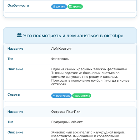
🛒 шопинг
🏛️ храмы
🏛️ Что посмотреть и чем заняться в октябре
Лой Кратонг
Фестиваль
Один из самых красивых тайских фестивалей.
Тысячи лодочек из банановых листьев со
свечами запускают по рекам и каналам.
Проходит в полнолуние ноября (иногда в конце
октября).
🎆 фестиваль
🕯️ романтика
Острова Пхи-Пхи
Природный объект
Живописный архипелаг с изумрудной водой,
известняковыми скалами и коралловыми
рифами. В октябре погода налаживается.