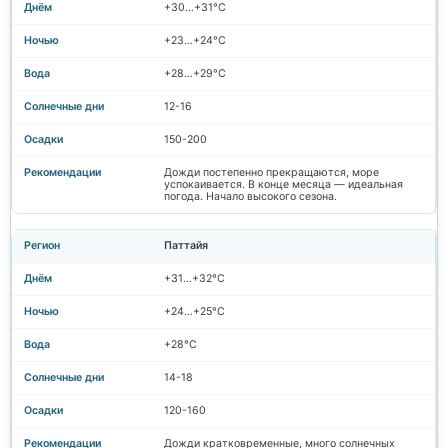
+30…+31°C
+23…+24°C
+28…+29°C
12-16
150-200
Дожди постепенно прекращаются, море
успокаивается. В конце месяца — идеальная
погода. Начало высокого сезона.
Паттайя
+31…+32°C
+24…+25°C
+28°C
14-18
120-160
Дожди кратковременные, много солнечных