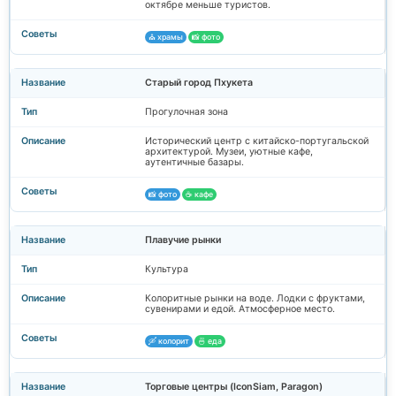
октябре меньше туристов.
⛪ храмы
📸 фото
Старый город Пхукета
Прогулочная зона
Исторический центр с китайско-португальской
архитектурой. Музеи, уютные кафе,
аутентичные базары.
📸 фото
☕ кафе
Плавучие рынки
Культура
Колоритные рынки на воде. Лодки с фруктами,
сувенирами и едой. Атмосферное место.
🛶 колорит
🍜 еда
Торговые центры (IconSiam, Paragon)