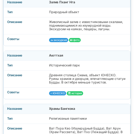
Залив Пханг Нга
Природный объект
Живописный залив с известняковыми скалами,
поднимающимися из изумрудной воды.
Экскурсии на каяках, пещеры, лагуны.
🚤 экскурсия
📸 фото
Аюттхая
Исторический парк
Древняя столица Сиама, объект ЮНЕСКО.
Руины храмов и дворцов, впечатляющие статуи
Будды. В октябре меньше туристов.
⭐ ЮНЕСКО
🏛️ история
Храмы Бангкока
Религиозные памятники
Ват Пхра Кео (Изумрудный Будда), Ват Арун
(Храм Рассвета), Ват Пхо (Лежащий Будда). В