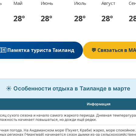
ь
Май
Июнь
Июль
Август
Се
28°
28°
28°
28°
2
🇭 Памятка туриста Таиланд
💬 Связаться в M
☀️ Особенности отдыха в Таиланде в марте
Информация
сяц сухого сезона и начало самого жаркого периода. Дневная температур
лажность начинает повышаться, но дожди ещё редки.
ичная погода. На Андаманском море (Пхукет, Краби) жарко, море спокойное
ных регионах (Чиангмай) начинается сезон дымки из-за сельскохозяйствен