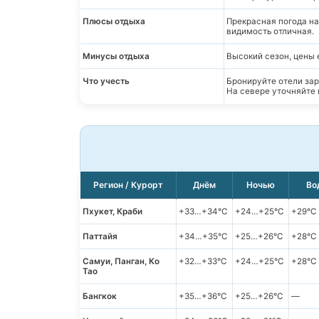
Плюсы отдыха
Прекрасная погода на
видимость отличная.
Минусы отдыха
Высокий сезон, цены 
Что учесть
Бронируйте отели зар
На севере уточняйте 
Регион / Курорт
Днём
Ночью
Во
Пхукет, Краби
+33…+34°C
+24…+25°C
+29°C
Паттайя
+34…+35°C
+25…+26°C
+28°C
Самуи, Панган, Ко
+32…+33°C
+24…+25°C
+28°C
Тао
Бангкок
+35…+36°C
+25…+26°C
—