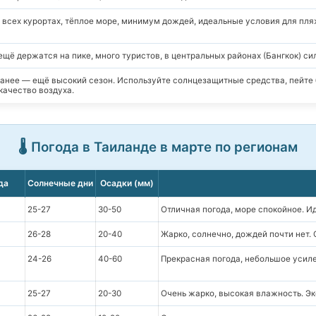
 всех курортах, тёплое море, минимум дождей, идеальные условия для пляж
ещё держатся на пике, много туристов, в центральных районах (Бангкок) с
анее — ещё высокий сезон. Используйте солнцезащитные средства, пейте 
качество воздуха.
🌡️ Погода в Таиланде в марте по регионам
да
Солнечные дни
Осадки (мм)
25-27
30-50
Отличная погода, море спокойное. И
26-28
20-40
Жарко, солнечно, дождей почти нет. 
24-26
40-60
Прекрасная погода, небольшое усиле
25-27
20-30
Очень жарко, высокая влажность. Эк