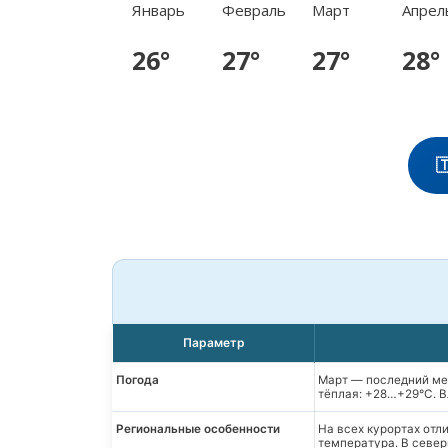
Январь
Февраль
Март
Апрел
26°
27°
27°
28°

Параметр
Погода
Март — последний ме
тёплая: +28…+29°C. В
Региональные особенности
На всех курортах отл
температура. В север