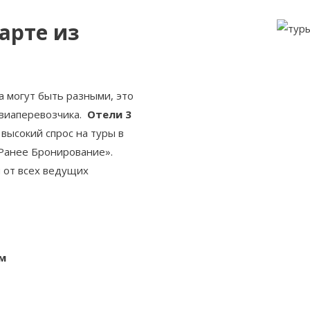
арте из
а могут быть разными, это
 авиаперевозчика.
Отели 3
 высокий спрос на туры в
«Ранее Бронирование».
 от всех ведущих
м