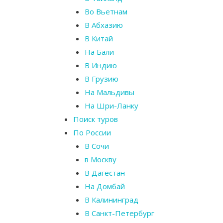
Во Вьетнам
В Абхазию
В Китай
На Бали
В Индию
В Грузию
На Мальдивы
На Шри-Ланку
Поиск туров
По России
В Сочи
в Москву
В Дагестан
На Домбай
В Калининград
В Санкт-Петербург