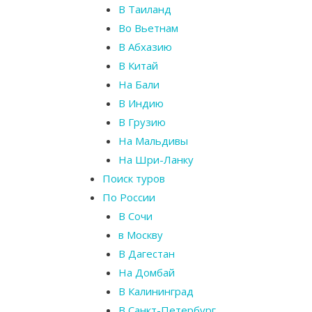
В Таиланд
Во Вьетнам
В Абхазию
В Китай
На Бали
В Индию
В Грузию
На Мальдивы
На Шри-Ланку
Поиск туров
По России
В Сочи
в Москву
В Дагестан
На Домбай
В Калининград
В Санкт-Петербург