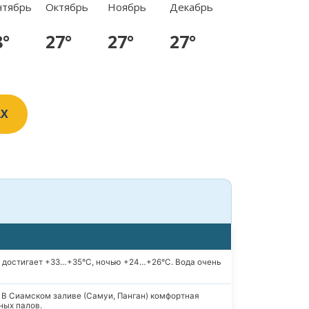
нтябрь
Октябрь
Ноябрь
Декабрь
8°
27°
27°
27°
AX
а достигает +33…+35°C, ночью +24…+26°C. Вода очень
. В Сиамском заливе (Самуи, Панган) комфортная
ных палов.