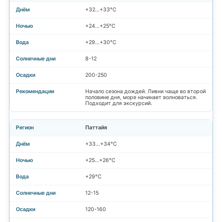
+32…+33°C
+24…+25°C
+29…+30°C
8-12
200-250
Начало сезона дождей. Ливни чаще во второй
половине дня, море начинает волноваться.
Подходит для экскурсий.
Паттайя
+33…+34°C
+25…+26°C
+29°C
12-15
120-160