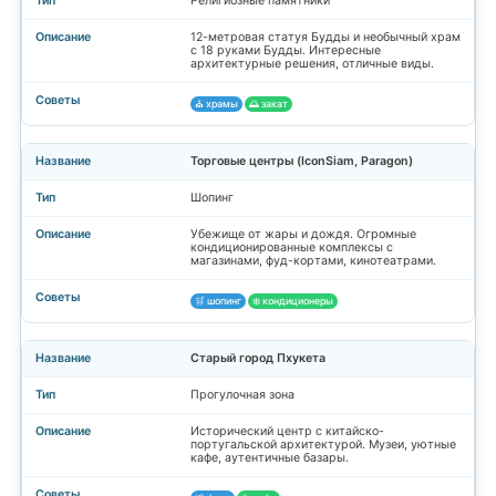
Религиозные памятники
12-метровая статуя Будды и необычный храм
с 18 руками Будды. Интересные
архитектурные решения, отличные виды.
⛪ храмы
🌅 закат
Торговые центры (IconSiam, Paragon)
Шопинг
Убежище от жары и дождя. Огромные
кондиционированные комплексы с
магазинами, фуд-кортами, кинотеатрами.
🛒 шопинг
❄️ кондиционеры
Старый город Пхукета
Прогулочная зона
Исторический центр с китайско-
португальской архитектурой. Музеи, уютные
кафе, аутентичные базары.