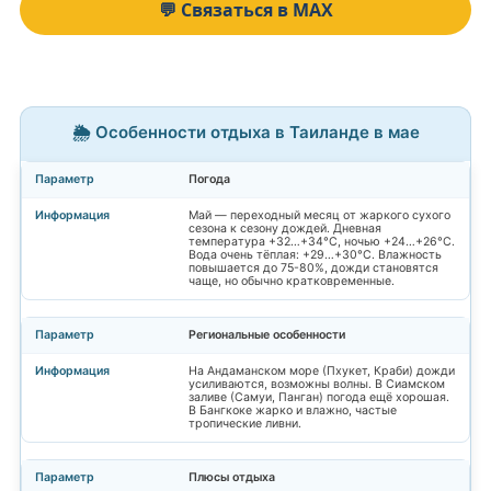
💬 Связаться в MAX
🌦️ Особенности отдыха в Таиланде в мае
Погода
Май — переходный месяц от жаркого сухого
сезона к сезону дождей. Дневная
температура +32…+34°C, ночью +24…+26°C.
Вода очень тёплая: +29…+30°C. Влажность
повышается до 75-80%, дожди становятся
чаще, но обычно кратковременные.
Региональные особенности
На Андаманском море (Пхукет, Краби) дожди
усиливаются, возможны волны. В Сиамском
заливе (Самуи, Панган) погода ещё хорошая.
В Бангкоке жарко и влажно, частые
тропические ливни.
Плюсы отдыха