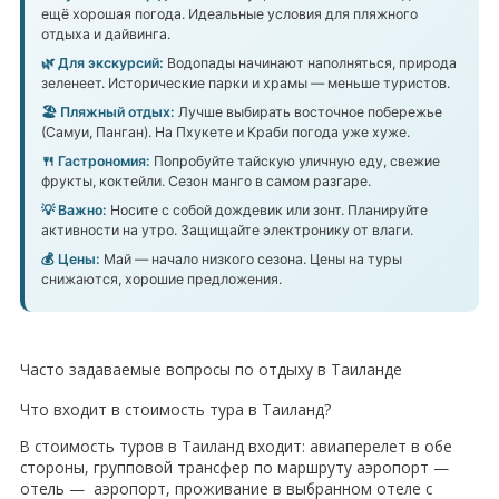
ещё хорошая погода. Идеальные условия для пляжного
отдыха и дайвинга.
🌿 Для экскурсий:
Водопады начинают наполняться, природа
зеленеет. Исторические парки и храмы — меньше туристов.
🏖️ Пляжный отдых:
Лучше выбирать восточное побережье
(Самуи, Панган). На Пхукете и Краби погода уже хуже.
🍴 Гастрономия:
Попробуйте тайскую уличную еду, свежие
фрукты, коктейли. Сезон манго в самом разгаре.
💡 Важно:
Носите с собой дождевик или зонт. Планируйте
активности на утро. Защищайте электронику от влаги.
💰 Цены:
Май — начало низкого сезона. Цены на туры
снижаются, хорошие предложения.
Часто задаваемые вопросы по отдыху в Таиланде
Что входит в стоимость тура в Таиланд?
В стоимость туров в Таиланд входит: авиаперелет в обе
стороны, групповой трансфер по маршруту аэропорт —
отель — аэропорт, проживание в выбранном отеле с