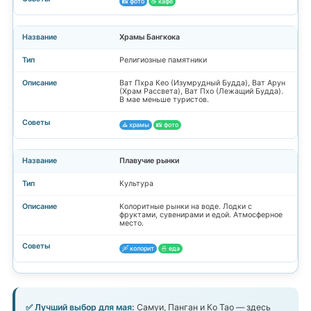
📸 фото
☕ кафе
Храмы Бангкока
Религиозные памятники
Ват Пхра Кео (Изумрудный Будда), Ват Арун
(Храм Рассвета), Ват Пхо (Лежащий Будда).
В мае меньше туристов.
⛪ храмы
📸 фото
Плавучие рынки
Культура
Колоритные рынки на воде. Лодки с
фруктами, сувенирами и едой. Атмосферное
место.
🛶 колорит
🍜 еда
✅ Лучший выбор для мая:
Самуи, Панган и Ко Тао — здесь