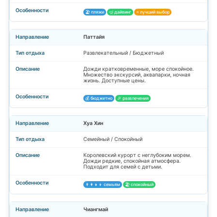
🏖️ пляжи
🤿 дайвинг
⭐ лучший выбор
Паттайя
Развлекательный / Бюджетный
Дожди кратковременные, море спокойное.
Множество экскурсий, аквапарки, ночная
жизнь. Доступные цены.
💰 бюджетно
🎉 развлечения
Хуа Хин
Семейный / Спокойный
Королевский курорт с неглубоким морем.
Дожди редкие, спокойная атмосфера.
Подходит для семей с детьми.
👨‍👩‍👧‍👦 семьям
🏖️ спокойный
Чиангмай