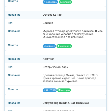
💧 водопады
🏊 купание
Остров Ко Тао
Дайвинг
Мировая столица доступного дайвинга. В мае
ещё хорошие условия для погружений.
Множество школ для новичков.
🤿 дайвинг
🐠 снорклинг
Аюттхая
Исторический парк
Древняя столица Сиама, объект ЮНЕСКО.
Руины храмов и дворцов. В мае природа
зелёная, меньше туристов.
⭐ ЮНЕСКО
🏛️ история
Самури: Big Buddha, Ват Плай Лам