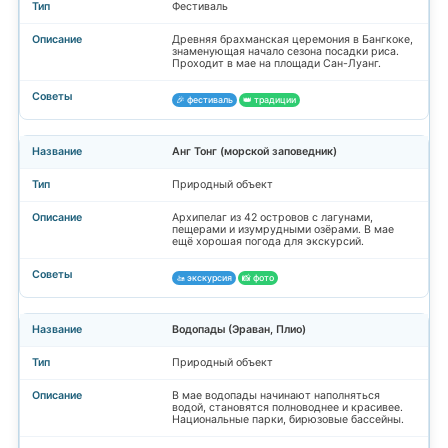
Фестиваль
Древняя брахманская церемония в Бангкоке,
знаменующая начало сезона посадки риса.
Проходит в мае на площади Сан-Луанг.
🎉 фестиваль
👑 традиции
Анг Тонг (морской заповедник)
Природный объект
Архипелаг из 42 островов с лагунами,
пещерами и изумрудными озёрами. В мае
ещё хорошая погода для экскурсий.
🚤 экскурсия
📸 фото
Водопады (Эраван, Плио)
Природный объект
В мае водопады начинают наполняться
водой, становятся полноводнее и красивее.
Национальные парки, бирюзовые бассейны.