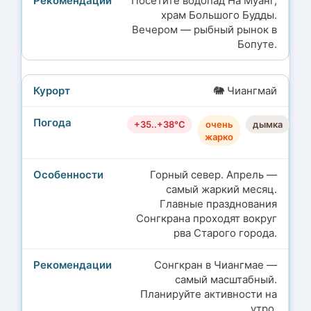
Посетите водопад На Муанг,
храм Большого Будды.
Вечером — рыбный рынок в
Бопуте.
🐘 Чиангмай
+35..+38°C
очень
дымка
жарко
Горный север. Апрель —
самый жаркий месяц.
Главные празднования
Сонгкрана проходят вокруг
рва Старого города.
Сонгкран в Чиангмае —
самый масштабный.
Планируйте активности на
утро.