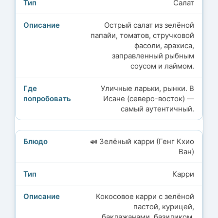
Салат
Острый салат из зелёной
папайи, томатов, стручковой
фасоли, арахиса,
заправленный рыбным
соусом и лаймом.
Уличные ларьки, рынки. В
Исане (северо-восток) —
самый аутентичный.
🍛 Зелёный карри (Генг Кхио
Ван)
Карри
Кокосовое карри с зелёной
пастой, курицей,
баклажанами, базиликом.