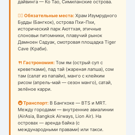
дайвинга — Ко Тао, Симиланские острова.
🚶‍♂️ Обязательные места:
Храм Изумрудного
Будды (Бангкок), острова Пхи-Пхи,
исторический парк Аюттхая, этичные
слоновьи питомники, плавучий рынок
Дамноен Садуак, смотровая площадка Tiger
Cave (Краби).
🍴 Гастрономия:
Том ям (острый суп с
креветками), пад тай (жареная лапша), сом
там (салат из папайи), манго с клейким
рисом (апрель-май — сезон манго), сатай,
зелёное карри.
🚇 Транспорт:
В Бангкоке — BTS и MRT.
Между городами — внутренние авиалинии
(AirAsia, Bangkok Airways, Lion Air). На
островах — аренда байка (с
международными правами) или такси.