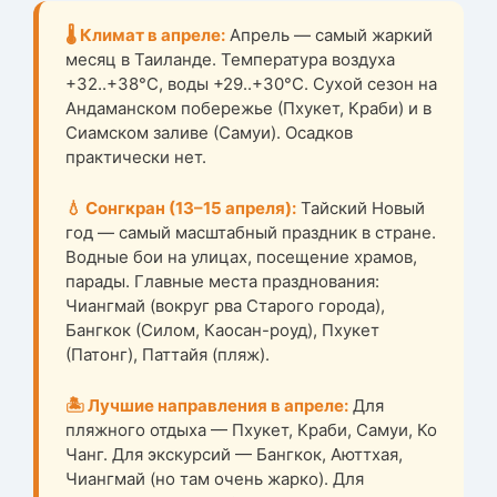
🌡️ Климат в апреле:
Апрель — самый жаркий
месяц в Таиланде. Температура воздуха
+32..+38°C, воды +29..+30°C. Сухой сезон на
Андаманском побережье (Пхукет, Краби) и в
Сиамском заливе (Самуи). Осадков
практически нет.
💧 Сонгкран (13–15 апреля):
Тайский Новый
год — самый масштабный праздник в стране.
Водные бои на улицах, посещение храмов,
парады. Главные места празднования:
Чиангмай (вокруг рва Старого города),
Бангкок (Силом, Каосан-роуд), Пхукет
(Патонг), Паттайя (пляж).
🏝️ Лучшие направления в апреле:
Для
пляжного отдыха — Пхукет, Краби, Самуи, Ко
Чанг. Для экскурсий — Бангкок, Аюттхая,
Чиангмай (но там очень жарко). Для