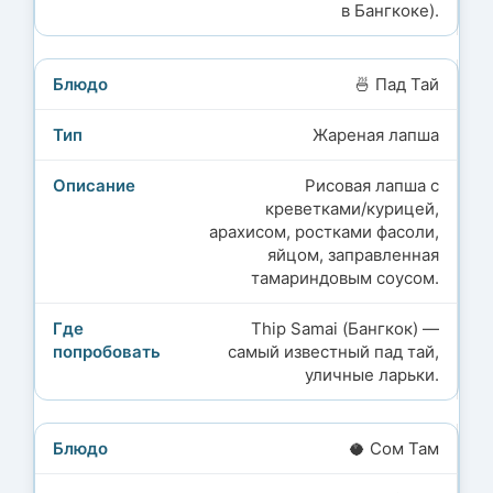
в Бангкоке).
🍜 Пад Тай
Жареная лапша
Рисовая лапша с
креветками/курицей,
арахисом, ростками фасоли,
яйцом, заправленная
тамариндовым соусом.
Thip Samai (Бангкок) —
самый известный пад тай,
уличные ларьки.
🥥 Сом Там