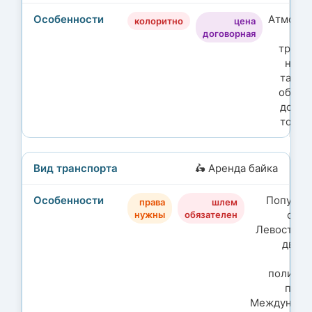
Атмосф
колоритно
цена
договорная
трансп
но д
такси
обсуж
до по
торгу
🛵 Аренда байка
Популяр
права
шлем
остр
нужны
обязателен
Левосторо
движ
ча
полицей
пров
Междунаро