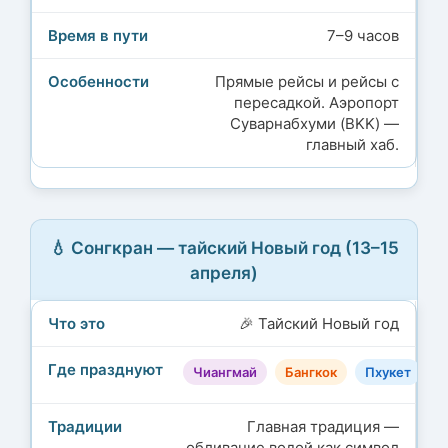
7–9 часов
Прямые рейсы и рейсы с
пересадкой. Аэропорт
Суварнабхуми (BKK) —
главный хаб.
💧 Сонгкран — тайский Новый год (13–15
апреля)
🎉 Тайский Новый год
Чиангмай
Бангкок
Пхукет
П
Главная традиция —
обливание водой как символ