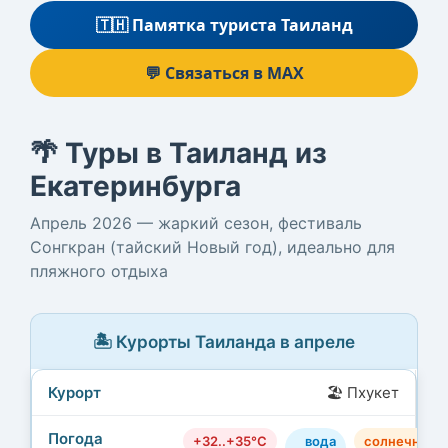
🇹🇭 Памятка туриста Таиланд
💬 Связаться в MAX
🌴 Туры в Таиланд из
Екатеринбурга
Апрель 2026 — жаркий сезон, фестиваль
Сонгкран (тайский Новый год), идеально для
пляжного отдыха
🏝️ Курорты Таиланда в апреле
🏖️ Пхукет
+32..+35°C
вода
солнечно