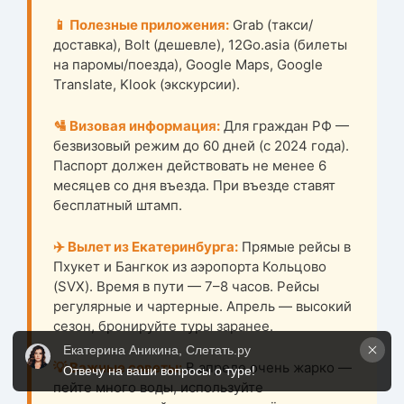
📱 Полезные приложения:
Grab (такси/
доставка), Bolt (дешевле), 12Go.asia (билеты
на паромы/поезда), Google Maps, Google
Translate, Klook (экскурсии).
🛂 Визовая информация:
Для граждан РФ —
безвизовый режим до 60 дней (с 2024 года).
Паспорт должен действовать не менее 6
месяцев со дня въезда. При въезде ставят
бесплатный штамп.
✈️ Вылет из Екатеринбурга:
Прямые рейсы в
Пхукет и Бангкок из аэропорта Кольцово
(SVX). Время в пути — 7–8 часов. Рейсы
регулярные и чартерные. Апрель — высокий
сезон, бронируйте туры заранее.
Екатерина Аникина, Слетать.ру
💡 Важные советы:
В апреле очень жарко —
Отвечу на ваши вопросы о туре!
пейте много воды, используйте