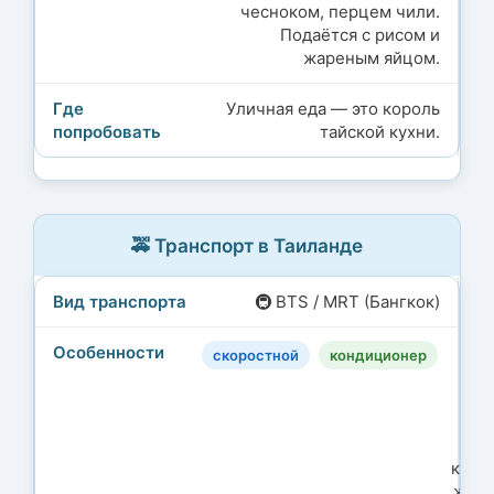
чесноком, перцем чили.
Подаётся с рисом и
жареным яйцом.
Уличная еда — это король
тайской кухни.
🚕 Транспорт в Таиланде
🚇 BTS / MRT (Бангкок)
Л
скоростной
кондиционер
с
изб
п
О
карт
жето