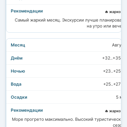
🔥 жарко
Самый жаркий месяц. Экскурсии лучше планировать
на утро или вечер.
Август
+32..+35°C
+23..+25°C
+25..+27°C
5 мм
🔥 жарко
Море прогрето максимально. Высокий туристический
сезон.