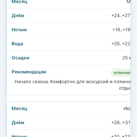
Май
+24..+27°C
+16..+19°C
+20..+22°C
25 мм
отлично
Начало сезона. Комфортно для экскурсий и пляжного
отдыха.
Июнь
+28..+31°C
+20..+23°C