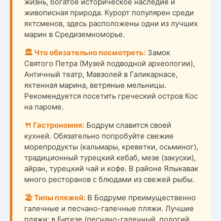
жизнь, богатое историческое наследие и
живописная природа. Курорт популярен среди
яхтсменов, здесь расположены одни из лучших
марин в Средиземноморье.
🏛️ Что обязательно посмотреть:
Замок
Святого Петра (Музей подводной археологии),
Античный театр, Мавзолей в Галикарнасе,
яхтенная марина, ветряные мельницы.
Рекомендуется посетить греческий остров Кос
на пароме.
🍴 Гастрономия:
Бодрум славится своей
кухней. Обязательно попробуйте свежие
морепродукты (кальмары, креветки, осьминог),
традиционный турецкий кебаб, мезе (закуски),
айран, турецкий чай и кофе. В районе Ялыкавак
много ресторанов с блюдами из свежей рыбы.
🏖️ Типы пляжей:
В Бодруме преимущественно
галечные и песчано-галечные пляжи. Лучшие
пляжи: в Битезе (песчано-галечный, пологий