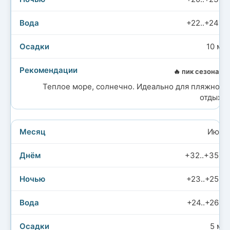
+22..+24°C
10 мм
🔥 пик сезона
Теплое море, солнечно. Идеально для пляжного
отдыха.
Июль
+32..+35°C
+23..+25°C
+24..+26°C
5 мм