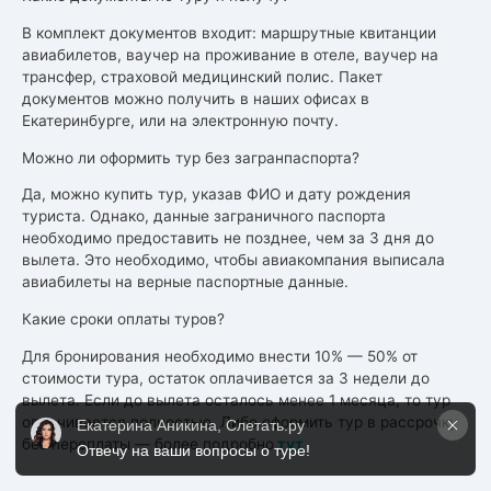
В комплект документов входит: маршрутные квитанции
авиабилетов, ваучер на проживание в отеле, ваучер на
трансфер, страховой медицинский полис. Пакет
документов можно получить в наших офисах в
Екатеринбурге, или на электронную почту.
Можно ли оформить тур без загранпаспорта?
Да, можно купить тур, указав ФИО и дату рождения
туриста. Однако, данные заграничного паспорта
необходимо предоставить не позднее, чем за 3 дня до
вылета. Это необходимо, чтобы авиакомпания выписала
авиабилеты на верные паспортные данные.
Какие сроки оплаты туров?
Для бронирования необходимо внести 10% — 50% от
стоимости тура, остаток оплачивается за 3 недели до
вылета. Если до вылета осталось менее 1 месяца, то тур
оплачивается полностью. Либо оформить тур в рассрочку
Екатерина Аникина, Слетать.ру
без переплаты — более подробно
тут
Отвечу на ваши вопросы о туре!