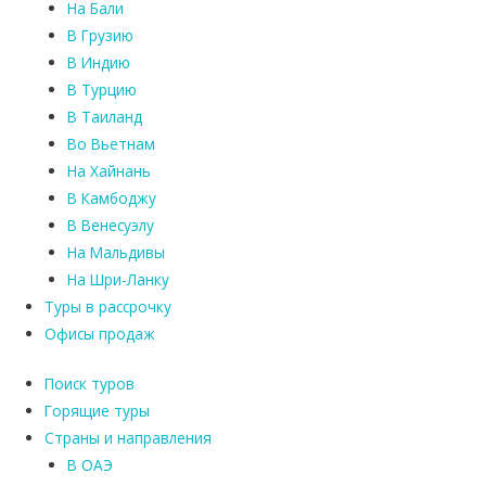
На Бали
В Грузию
В Индию
В Турцию
В Таиланд
Во Вьетнам
На Хайнань
В Камбоджу
В Венесуэлу
На Мальдивы
На Шри-Ланку
Туры в рассрочку
Офисы продаж
Поиск туров
Горящие туры
Страны и направления
В ОАЭ