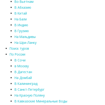
Во Вьетнам
В Абхазию
В Китай
На Бали
В Индию
В Грузию
На Мальдивы
На Шри-Ланку
Поиск туров
По России
В Сочи
в Москву
В Дагестан
На Домбай
В Калининград
В Санкт-Петербург
На Красную Поляну
В Кавказские Минеральные Воды