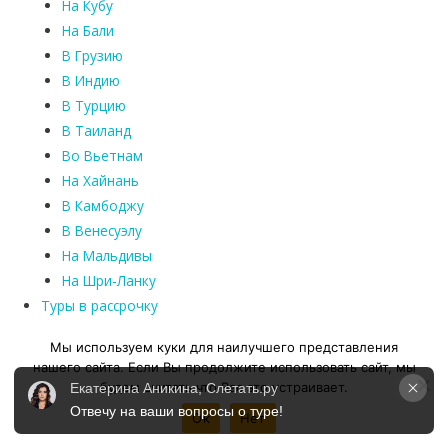
На Кубу
На Бали
В Грузию
В Индию
В Турцию
В Таиланд
Во Вьетнам
На Хайнань
В Камбоджу
В Венесуэлу
На Мальдивы
На Шри-Ланку
Туры в рассрочку
Офисы продаж
Мы используем куки для наилучшего представления
нашего сайта. Если Вы продолжите использовать сайт, мы
Бронируй тур сейчас!
будем считать что Вас это устраивает.
Екатерина Аникина, Слетать.ру
+7 (343) 300-15-00
Отвечу на ваши вопросы о туре!
Ок
Нет