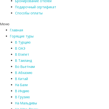
Бронирование отелей
Подарочный сертификат
Способы оплаты
Меню
Главная
Горящие туры
В Турцию
В ОАЭ
В Египет
В Таиланд
Во Вьетнам
В Абхазию
В Китай
На Бали
В Индию
В Грузию
На Мальдивы