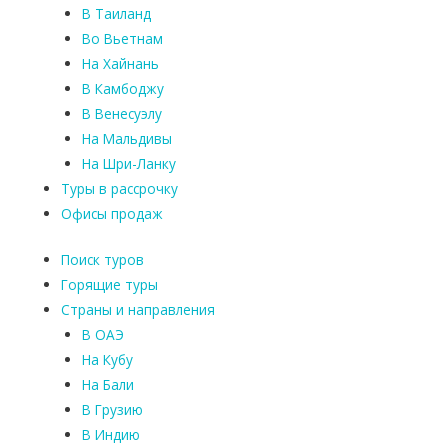
В Таиланд
Во Вьетнам
На Хайнань
В Камбоджу
В Венесуэлу
На Мальдивы
На Шри-Ланку
Туры в рассрочку
Офисы продаж
Поиск туров
Горящие туры
Страны и направления
В ОАЭ
На Кубу
На Бали
В Грузию
В Индию