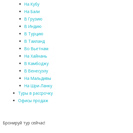
На Кубу
На Бали
В Грузию
В Индию
В Турцию
В Таиланд
Во Вьетнам
На Хайнань
В Камбоджу
В Венесуэлу
На Мальдивы
На Шри-Ланку
Туры в рассрочку
Офисы продаж
Бронируй тур сейчас!