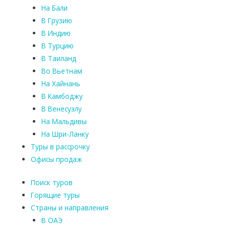
На Бали
В Грузию
В Индию
В Турцию
В Таиланд
Во Вьетнам
На Хайнань
В Камбоджу
В Венесуэлу
На Мальдивы
На Шри-Ланку
Туры в рассрочку
Офисы продаж
Поиск туров
Горящие туры
Страны и направления
В ОАЭ