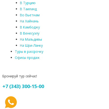
В Турцию
В Таиланд
Во Вьетнам
На Хайнань
В Камбоджу
В Венесуэлу
На Мальдивы
На Шри-Ланку
Туры в рассрочку
Офисы продаж
Бронируй тур сейчас!
+7 (343) 300-15-00