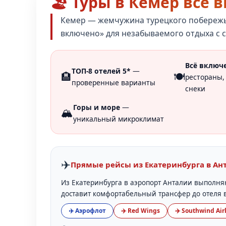
🏖️ Туры в Кемер все
Кемер — жемчужина турецкого побережья
включено» для незабываемого отдыха с 
Всё включ
ТОП-8 отелей 5*
—
🏨
🍽️
рестораны,
проверенные варианты
снеки
Горы и море
—
🏔️
уникальный микроклимат
✈️
Прямые рейсы из Екатеринбурга в Ан
Из Екатеринбурга в аэропорт Анталии выполн
доставит комфортабельный трансфер до отеля
✈️ Аэрофлот
✈️ Red Wings
✈️ Southwind Air