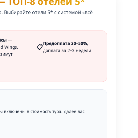
— ТОП-8 отелей 5*
 Выбирайте отели 5* с системой «всё
йсы
—
Предоплата 30–50%
,
📋
ed Wings,
доплата за 2–3 недели
Азимут
ы включены в стоимость тура. Далее вас