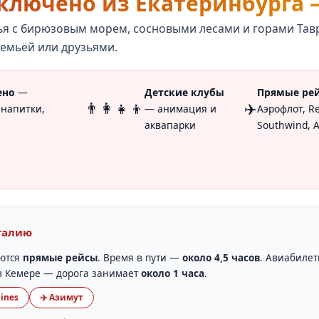
 включено из Екатеринбурга 
 с бирюзовым морем, сосновыми лесами и горами Тавр.
семьёй или друзьями.
ено
—
Детские клубы
Прямые ре
👨‍👩‍👧‍👦
✈️
 напитки,
— анимация и
Аэрофлот, R
аквапарки
Southwind, 
талию
яются
прямые рейсы
. Время в пути —
около 4,5 часов
. Авиабилет
 в Кемере — дорога занимает
около 1 часа
.
lines
✈️ Азимут