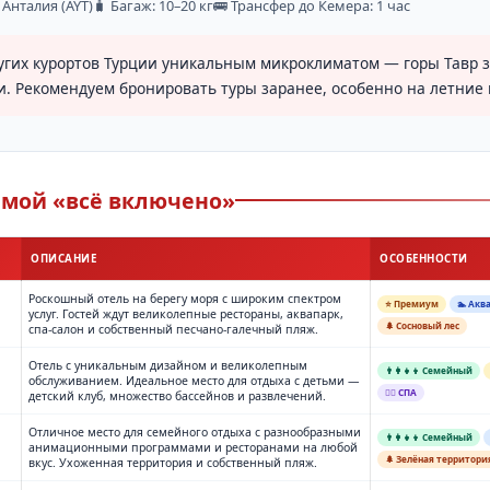
 Анталия (AYT)
🧳 Багаж: 10–20 кг
🚌 Трансфер до Кемера: 1 час
угих курортов Турции уникальным микроклиматом — горы Тавр з
 Рекомендуем бронировать туры заранее, особенно на летние 
темой «всё включено»
ОПИСАНИЕ
ОСОБЕННОСТИ
Роскошный отель на берегу моря с широким спектром
⭐ Премиум
🏊 Акв
услуг. Гостей ждут великолепные рестораны, аквапарк,
🌲 Сосновый лес
спа-салон и собственный песчано-галечный пляж.
Отель с уникальным дизайном и великолепным
👨‍👩‍👧‍👦 Семейный
обслуживанием. Идеальное место для отдыха с детьми —
💆‍♂️ СПА
детский клуб, множество бассейнов и развлечений.
Отличное место для семейного отдыха с разнообразными
👨‍👩‍👧‍👦 Семейный
анимационными программами и ресторанами на любой
🌲 Зелёная территори
вкус. Ухоженная территория и собственный пляж.