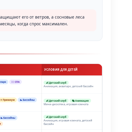
ащищают его от ветров, а сосновые леса
месяцы, когда спрос максимален.
УСЛОВИЯ ДЛЯ ДЕТЕЙ
апарк
💆‍♂️ СПА
👶 Детский клуб
Анимация, аквапарк, детский бассейн
⭐ Премиум
🏊 Бассейны
👶 Детский клуб
🎭 Анимация
Мини-дискотека, игровая комната
👶 Детский клуб
🏊 Бассейны
Анимация, игровая комната, детский
я
бассейн