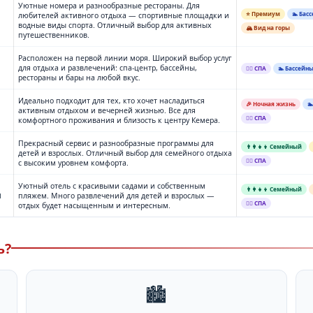
Уютные номера и разнообразные рестораны. Для
⭐ Премиум
🏊 Бас
любителей активного отдыха — спортивные площадки и
водные виды спорта. Отличный выбор для активных
🏔️ Вид на горы
путешественников.
Расположен на первой линии моря. Широкий выбор услуг
для отдыха и развлечений: спа-центр, бассейны,
💆‍♂️ СПА
🏊 Бассейн
рестораны и бары на любой вкус.
Идеально подходит для тех, кто хочет насладиться
🎉 Ночная жизнь

активным отдыхом и вечерней жизнью. Все для
💆‍♂️ СПА
комфортного проживания и близость к центру Кемера.
Прекрасный сервис и разнообразные программы для
👨‍👩‍👧‍👦 Семейный
детей и взрослых. Отличный выбор для семейного отдыха
💆‍♂️ СПА
с высоким уровнем комфорта.
Уютный отель с красивыми садами и собственным
👨‍👩‍👧‍👦 Семейный
я
пляжем. Много развлечений для детей и взрослых —
💆‍♂️ СПА
отдых будет насыщенным и интересным.
ь?
🏙️