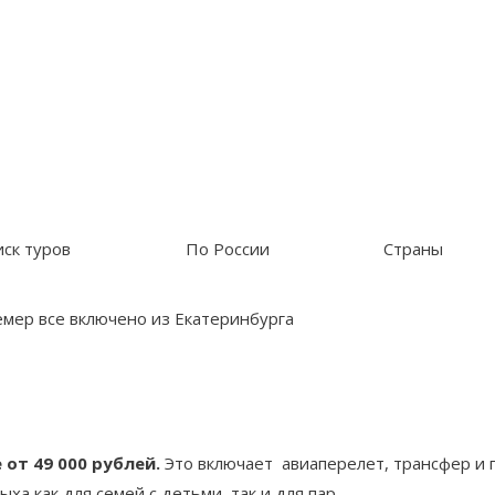
ск туров
По России
Страны
мер все включено из Екатеринбурга
 от 49 000 рублей.
Это включает авиаперелет, трансфер и 
а как для семей с детьми, так и для пар.