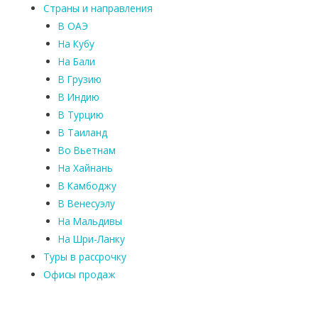
Страны и направления
В ОАЭ
На Кубу
На Бали
В Грузию
В Индию
В Турцию
В Таиланд
Во Вьетнам
На Хайнань
В Камбоджу
В Венесуэлу
На Мальдивы
На Шри-Ланку
Туры в рассрочку
Офисы продаж