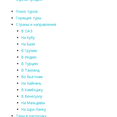
Поиск туров
Горящие туры
Страны и направления
В ОАЭ
На Кубу
На Бали
В Грузию
В Индию
В Турцию
В Таиланд
Во Вьетнам
На Хайнань
В Камбоджу
В Венесуэлу
На Мальдивы
На Шри-Ланку
Туры в рассрочку