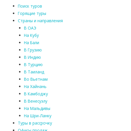
Поиск туров
Горящие туры
Страны и направления
В ОАЭ
На Кубу
На Бали
В Грузию
В Индию
В Турцию
В Таиланд
Во Вьетнам
На Хайнань
В Камбоджу
В Венесуэлу
На Мальдивы
На Шри-Ланку
Туры в рассрочку
Офисы продаж