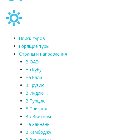
Поиск туров
Горящие туры
Страны и направления
В ОАЭ
На Кубу
На Бали
В Грузию
В Индию
В Турцию
В Таиланд
Во Вьетнам
На Хайнань
В Камбоджу
В Венесуэлу