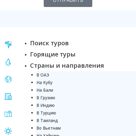
Поиск туров
Горящие туры
Страны и направления
В ОАЭ
На Кубу
На Бали
В Грузию
В Индию
В Турцию
В Таиланд
Во Вьетнам
На Хайнань