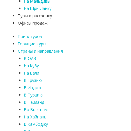
На Мальдивы
На Шри-Ланку
Туры в рассрочку
Офисы продаж
Поиск туров
Горящие туры
Страны и направления
В ОАЭ
На Кубу
На Бали
В Грузию
В Индию
В Турцию
В Таиланд
Во Вьетнам
На Хайнань
В Камбоджу