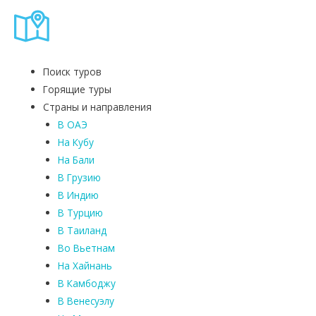
Поиск туров
Горящие туры
Страны и направления
В ОАЭ
На Кубу
На Бали
В Грузию
В Индию
В Турцию
В Таиланд
Во Вьетнам
На Хайнань
В Камбоджу
В Венесуэлу