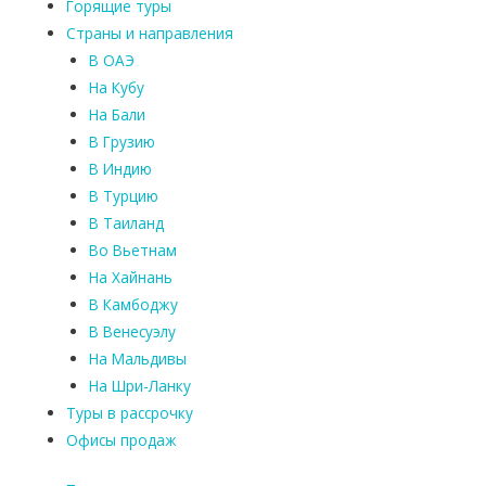
Горящие туры
Страны и направления
В ОАЭ
На Кубу
На Бали
В Грузию
В Индию
В Турцию
В Таиланд
Во Вьетнам
На Хайнань
В Камбоджу
В Венесуэлу
На Мальдивы
На Шри-Ланку
Туры в рассрочку
Офисы продаж