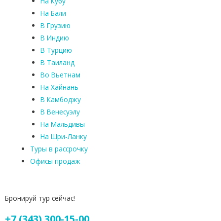
На Кубу
На Бали
В Грузию
В Индию
В Турцию
В Таиланд
Во Вьетнам
На Хайнань
В Камбоджу
В Венесуэлу
На Мальдивы
На Шри-Ланку
Туры в рассрочку
Офисы продаж
Бронируй тур сейчас!
+7 (343) 300-15-00