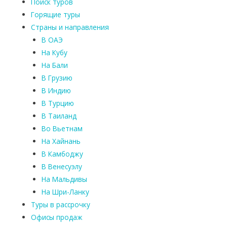
Поиск туров
Горящие туры
Страны и направления
В ОАЭ
На Кубу
На Бали
В Грузию
В Индию
В Турцию
В Таиланд
Во Вьетнам
На Хайнань
В Камбоджу
В Венесуэлу
На Мальдивы
На Шри-Ланку
Туры в рассрочку
Офисы продаж