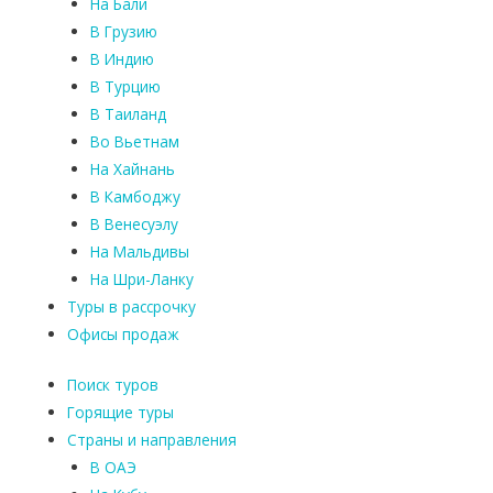
На Бали
В Грузию
В Индию
В Турцию
В Таиланд
Во Вьетнам
На Хайнань
В Камбоджу
В Венесуэлу
На Мальдивы
На Шри-Ланку
Туры в рассрочку
Офисы продаж
Поиск туров
Горящие туры
Страны и направления
В ОАЭ