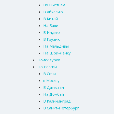
Во Вьетнам
В Абхазию
В Китай
На Бали
В Индию
В Грузию
На Мальдивы
На Шри-Ланку
Поиск туров
По России
В Сочи
в Москву
В Дагестан
На Домбай
В Калининград
В Санкт-Петербург