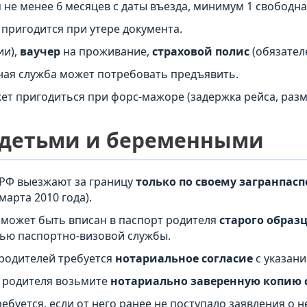
 не менее 6 месяцев с даты въезда, минимум 1 свободн
пригодится при утере документа.
ии),
ваучер
на проживание,
страховой полис
(обязателе
ая служба может потребовать предъявить.
т пригодиться при форс-мажоре (задержка рейса, разм
с детьми и беременными
РФ выезжают за границу
только по своему загранпасп
арта 2010 года).
 может быть вписан в паспорт родителя
старого образц
ью паспортно-визовой службы.
родителей требуется
нотариальное согласие
с указани
 родителя возьмите
нотариально заверенную копию 
ебуется, если от него ранее не поступало заявления о н