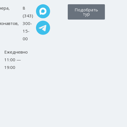
нера,
8
Подобрать
тур
(343)
монавтов,
300-
15-
00
Ежедневно
11:00 —
19:00