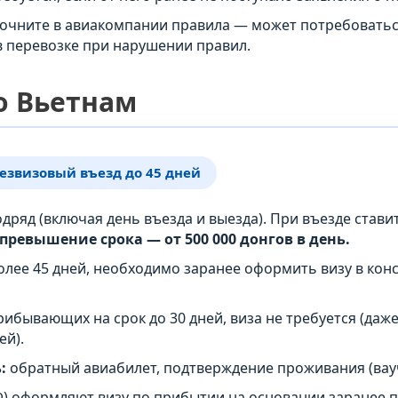
очните в авиакомпании правила — может потребоватьс
в перевозке при нарушении правил.
во Вьетнам
езвизовый въезд до 45 дней
одряд (включая день въезда и выезда). При въезде став
превышение срока — от 500 000 донгов в день.
олее 45 дней, необходимо заранее оформить визу в кон
рибывающих на срок до 30 дней, виза не требуется (даж
ей).
:
обратный авиабилет, подтверждение проживания (вауч
Ф) оформляют визу по прибытии на основании заранее 