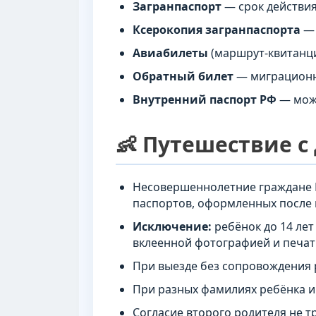
Загранпаспорт
— срок действия
Ксерокопия загранпаспорта
— 
Авиабилеты
(маршрут-квитанц
Обратный билет
— миграционн
Внутренний паспорт РФ
— може
👶 Путешествие 
Несовершеннолетние граждане 
паспортов, оформленных после м
Исключение:
ребёнок до 14 лет
вклеенной фотографией и печат
При выезде без сопровождения 
При разных фамилиях ребёнка и
Согласие второго родителя не тр