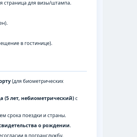
ая страница для визы/штампа.
н).
ещение в гостинице).
орту
(для биометрических
а (5 лет, небиометрический)
с
ем срока поездки и страны.
свидетельства о рождении
.
есогласии в погранслужбу.