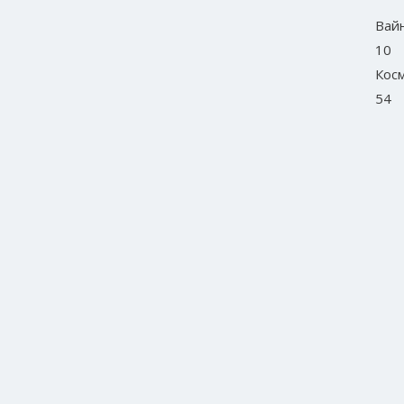
Вай
10
Кос
54