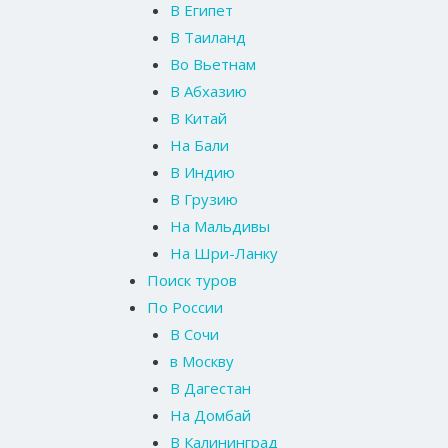
В Египет
В Таиланд
Во Вьетнам
В Абхазию
В Китай
На Бали
В Индию
В Грузию
На Мальдивы
На Шри-Ланку
Поиск туров
По России
В Сочи
в Москву
В Дагестан
На Домбай
В Калининград