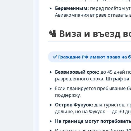
Беременным:
перед полётом ут
Авиакомпания вправе отказать 
🛂 Виза и въезд 
✅ Граждане РФ имеют право на б
Безвизовый срок:
до 45 дней п
разрешённого срока.
Штраф за 
Если планируется пребывание б
поддержку.
Остров Фукуок:
для туристов, п
дольше, но на Фукуок — до 30 дн
На границе могут потребовать
Иностранные граждане (не из Р