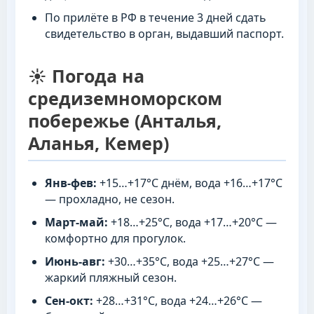
По прилёте в РФ в течение 3 дней сдать
свидетельство в орган, выдавший паспорт.
☀️ Погода на
средиземноморском
побережье (Анталья,
Аланья, Кемер)
Янв-фев:
+15…+17°C днём, вода +16…+17°C
— прохладно, не сезон.
Март-май:
+18…+25°C, вода +17…+20°C —
комфортно для прогулок.
Июнь-авг:
+30…+35°C, вода +25…+27°C —
жаркий пляжный сезон.
Сен-окт:
+28…+31°C, вода +24…+26°C —