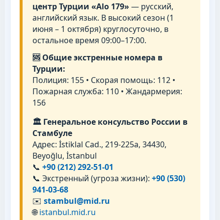
центр Турции «Alo 179»
— русский,
английский язык. В высокий сезон (1
июня – 1 октября) круглосуточно, в
остальное время 09:00–17:00.
🆘 Общие экстренные номера в
Турции:
Полиция: 155 • Скорая помощь: 112 •
Пожарная служба: 110 • Жандармерия:
156
🏛 Генеральное консульство России в
Стамбуле
Адрес: İstiklal Cad., 219-225а, 34430,
Beyoğlu, İstanbul
📞
+90 (212) 292-51-01
📞 Экстренный (угроза жизни):
+90 (530)
941-03-68
✉️
stambul@mid.ru
🌐
istanbul.mid.ru