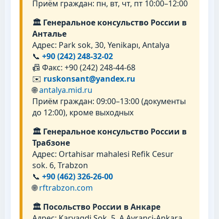
Приём граждан: пн, вт, чт, пт 10:00–12:00
🏛 Генеральное консульство России в
Анталье
Адрес: Park sok, 30, Yenikapı, Antalya
📞
+90 (242) 248-32-02
📠 Факс: +90 (242) 248-44-68
✉️
ruskonsant@yandex.ru
🌐
antalya.mid.ru
Приём граждан: 09:00–13:00 (документы
до 12:00), кроме выходных
🏛 Генеральное консульство России в
Трабзоне
Адрес: Ortahisar mahalesi Refik Cesur
sok. 6, Trabzon
📞
+90 (462) 326-26-00
🌐
rftrabzon.com
🏛 Посольство России в Анкаре
Адрес: Karyagdi Sok. 5, A.Ayranci-Ankara