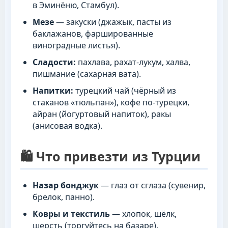
в Эминёню, Стамбул).
Мезе
— закуски (джажык, пасты из
баклажанов, фаршированные
виноградные листья).
Сладости:
пахлава, рахат-лукум, халва,
пишмание (сахарная вата).
Напитки:
турецкий чай (чёрный из
стаканов «тюльпан»), кофе по-турецки,
айран (йогуртовый напиток), ракы
(анисовая водка).
🛍️ Что привезти из Турции
Назар бонджук
— глаз от сглаза (сувенир,
брелок, панно).
Ковры и текстиль
— хлопок, шёлк,
шерсть (торгуйтесь на базаре).