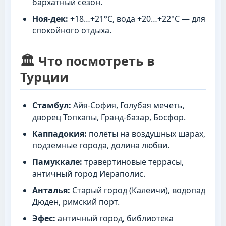
бархатный сезон.
Ноя-дек:
+18…+21°C, вода +20…+22°C — для
спокойного отдыха.
🏛️ Что посмотреть в
Турции
Стамбул:
Айя-София, Голубая мечеть,
дворец Топкапы, Гранд-базар, Босфор.
Каппадокия:
полёты на воздушных шарах,
подземные города, долина любви.
Памуккале:
травертиновые террасы,
античный город Иераполис.
Анталья:
Старый город (Калеичи), водопад
Дюден, римский порт.
Эфес:
античный город, библиотека