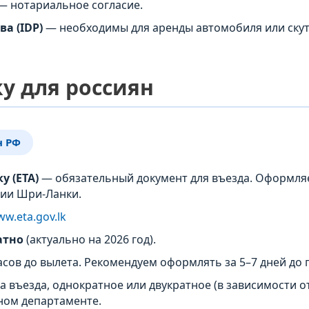
— нотариальное согласие.
а (IDP)
— необходимы для аренды автомобиля или ску
у для россиян
н РФ
у (ETA)
— обязательный документ для въезда. Оформля
ии Шри-Ланки.
ww.eta.gov.lk
атно
(актуально на 2026 год).
асов до вылета. Рекомендуем оформлять за 5–7 дней до 
а въезда, однократное или двукратное (в зависимости 
ном департаменте.