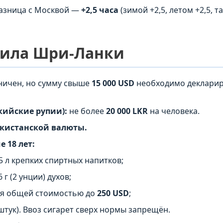
Разница с Москвой —
+2,5 часа
(зимой +2,5, летом +2,5, 
вила Шри-Ланки
ничен, но сумму свыше
15 000 USD
необходимо декларир
ийские рупии):
не более
20 000 LKR
на человека.
кистанской валюты.
 18 лет:
1,5 л крепких спиртных напитков;
 г (2 унции) духов;
ия общей стоимостью до
250 USD
;
штук). Ввоз сигарет сверх нормы запрещён.