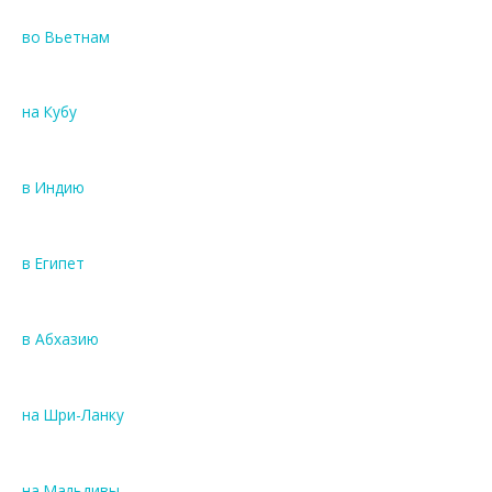
во Вьетнам
на Кубу
в Индию
в Египет
в Абхазию
на Шри-Ланку
на Мальдивы