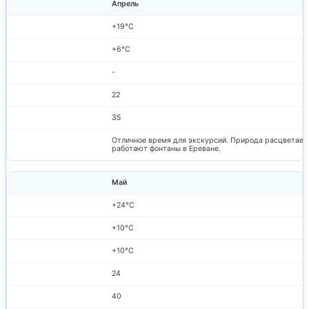
Апрель
+19°C
+6°C
-
22
35
Отличное время для экскурсий. Природа расцветает,
работают фонтаны в Ереване.
Май
+24°C
+10°C
+10°C
24
40