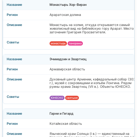
Монастырь Хор-Виран
Араратская долина
Монастырь на холме, откуда открывается самый
живописный вид на библейскую гору Арарат. Место
заточения Григория Просветителя.
монастырь
панорама
Эчмиадзин и Звартноц
Армавирская область
Духовный центр Армении, кафедральный собор (303
г.), музей с сокровищами и копьём Лонгина. Рядом
руины храма Звартноц (VII в.). Объекты ЮНЕСКО.
ЮНЕСКО
святыня
Гарни и Гегард
Котайкская область
Языческий храм Солнца (I в.) — единственный на