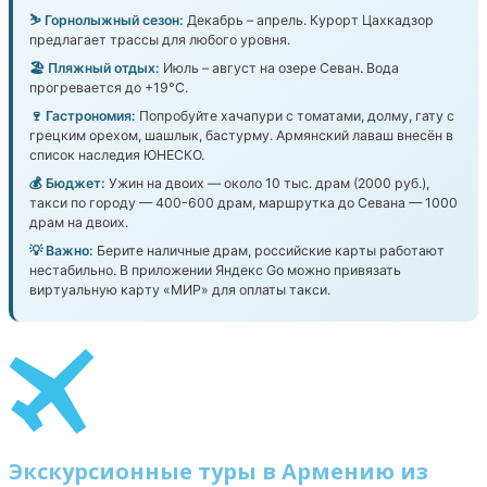
⛷️ Горнолыжный сезон:
Декабрь – апрель. Курорт Цахкадзор
предлагает трассы для любого уровня.
🏖️ Пляжный отдых:
Июль – август на озере Севан. Вода
прогревается до +19°C.
🍷 Гастрономия:
Попробуйте хачапури с томатами, долму, гату с
грецким орехом, шашлык, бастурму. Армянский лаваш внесён в
список наследия ЮНЕСКО.
💰 Бюджет:
Ужин на двоих — около 10 тыс. драм (2000 руб.),
такси по городу — 400-600 драм, маршрутка до Севана — 1000
драм на двоих.
💡 Важно:
Берите наличные драм, российские карты работают
нестабильно. В приложении Яндекс Go можно привязать
виртуальную карту «МИР» для оплаты такси.
Экскурсионные туры в Армению из