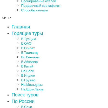
Бронирование отелей
Подарочный сертификат
Способы оплаты
Меню
Главная
Горящие туры
В Турцию
В ОАЭ
В Египет
В Таиланд
Во Вьетнам
В Абхазию
В Китай
На Бали
В Индию
В Грузию
На Мальдивы
На Шри-Ланку
Поиск туров
По России
В Сочи