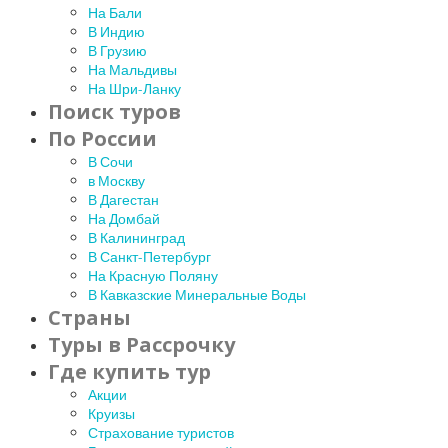
На Бали
В Индию
В Грузию
На Мальдивы
На Шри-Ланку
Поиск туров
По России
В Сочи
в Москву
В Дагестан
На Домбай
В Калининград
В Санкт-Петербург
На Красную Поляну
В Кавказские Минеральные Воды
Страны
Туры в Рассрочку
Где купить тур
Акции
Круизы
Страхование туристов