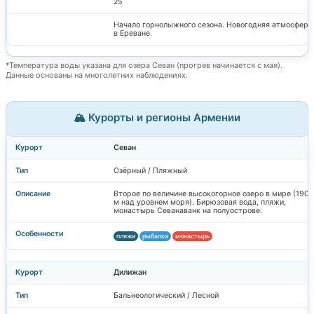
25
Начало горнолыжного сезона. Новогодняя атмосфера
в Ереване.
*Температура воды указана для озера Севан (прогрев начинается с мая).
Данные основаны на многолетних наблюдениях.
🏔️ Курорты и регионы Армении
Севан
Озёрный / Пляжный
Второе по величине высокогорное озеро в мире (1900
м над уровнем моря). Бирюзовая вода, пляжи,
монастырь Севанаванк на полуострове.
пляжи
рыбалка
монастырь
Дилижан
Бальнеологический / Лесной