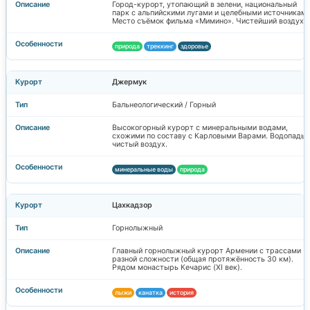
Город-курорт, утопающий в зелени, национальный
парк с альпийскими лугами и целебными источниками
Место съёмок фильма «Мимино». Чистейший воздух.
природа
треккинг
здоровье
Джермук
Бальнеологический / Горный
Высокогорный курорт с минеральными водами,
схожими по составу с Карловыми Варами. Водопады,
чистый воздух.
минеральные воды
природа
Цахкадзор
Горнолыжный
Главный горнолыжный курорт Армении с трассами
разной сложности (общая протяжённость 30 км).
Рядом монастырь Кечарис (XI век).
лыжи
канатка
история