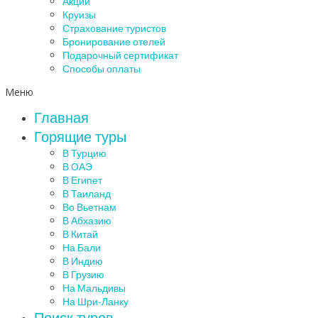
Акции
Круизы
Страхование туристов
Бронирование отелей
Подарочный сертификат
Способы оплаты
Меню
Главная
Горящие туры
В Турцию
В ОАЭ
В Египет
В Таиланд
Во Вьетнам
В Абхазию
В Китай
На Бали
В Индию
В Грузию
На Мальдивы
На Шри-Ланку
Поиск туров