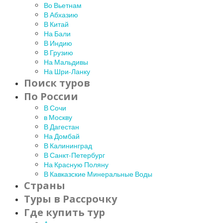
Во Вьетнам
В Абхазию
В Китай
На Бали
В Индию
В Грузию
На Мальдивы
На Шри-Ланку
Поиск туров
По России
В Сочи
в Москву
В Дагестан
На Домбай
В Калининград
В Санкт-Петербург
На Красную Поляну
В Кавказские Минеральные Воды
Страны
Туры в Рассрочку
Где купить тур