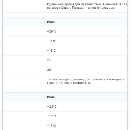
Идеальное время для путешествий. Начинается сезо
на озере Севан. Проходят винные конкурсы.
Июнь
+29°C
+14°C
+15°C
26
30
Тёплая погода, отлично для треккинга и походов в
горы. На Севане комфортно.
Июль
+33°C
+17°C
+18°C