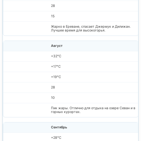
28
15
Жарко в Ереване, спасает Джермук и Дилижан.
Лучшее время для высокогорья.
Август
+32°C
+17°C
+19°C
28
10
Пик жары. Отлично для отдыха на озере Севан и в
горных курортах.
Сентябрь
+28°C