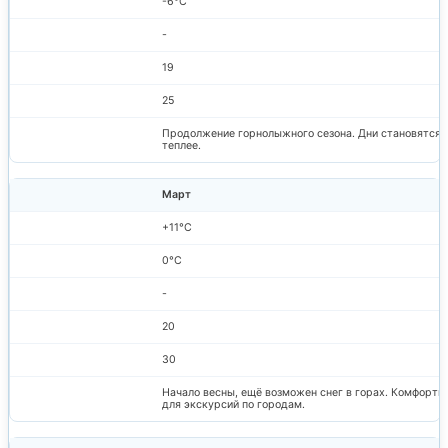
-6°C
-
19
25
Продолжение горнолыжного сезона. Дни становятся
теплее.
Март
+11°C
0°C
-
20
30
Начало весны, ещё возможен снег в горах. Комфортн
для экскурсий по городам.