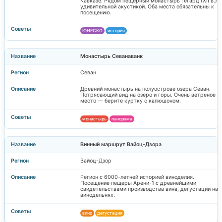
Кавказе. Рядом пещерный монастырь Гегард (XII в.) с
удивительной акустикой. Оба места обязательны к
посещению.
ЮНЕСКО
история
Монастырь Севанаванк
Севан
Древний монастырь на полуострове озера Севан.
Потрясающий вид на озеро и горы. Очень ветреное
место — берите куртку с капюшоном.
монастырь
панорама
Винный маршрут Вайоц-Дзора
Вайоц-Дзор
Регион с 6000-летней историей виноделия.
Посещение пещеры Арени-1 с древнейшими
свидетельствами производства вина, дегустации на
винодельнях.
вино
дегустация