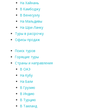
На Хайнань
В Камбоджу
В Венесуэлу
На Мальдивы
На Шри-Ланку
Туры в рассрочку
Офисы продаж
Поиск туров
Горящие туры
Страны и направления
В ОАЭ
На Кубу
На Бали
В Грузию
В Индию
В Турцию
В Таиланд