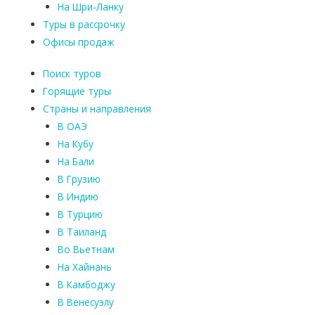
На Шри-Ланку
Туры в рассрочку
Офисы продаж
Поиск туров
Горящие туры
Страны и направления
В ОАЭ
На Кубу
На Бали
В Грузию
В Индию
В Турцию
В Таиланд
Во Вьетнам
На Хайнань
В Камбоджу
В Венесуэлу