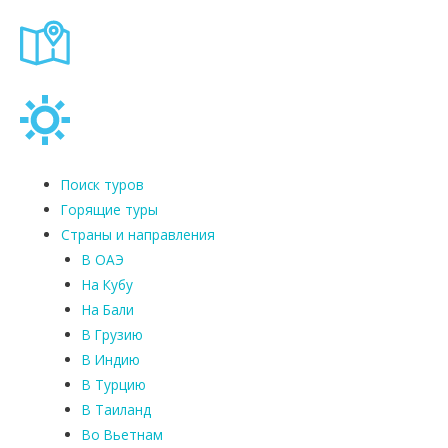
Поиск туров
Горящие туры
Страны и направления
В ОАЭ
На Кубу
На Бали
В Грузию
В Индию
В Турцию
В Таиланд
Во Вьетнам