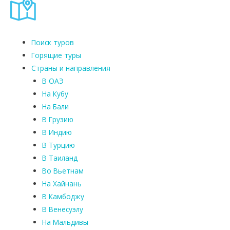
Поиск туров
Горящие туры
Страны и направления
В ОАЭ
На Кубу
На Бали
В Грузию
В Индию
В Турцию
В Таиланд
Во Вьетнам
На Хайнань
В Камбоджу
В Венесуэлу
На Мальдивы