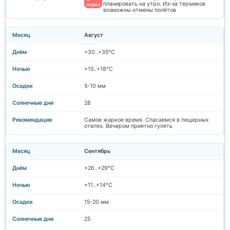
планировать на утро. Из-за термиков
жарко
возможны отмены полётов
Август
+30..+35°C
+15..+18°C
5-10 мм
28
Самое жаркое время. Спасаемся в пещерных
отелях. Вечером приятно гулять
Сентябрь
+26..+29°C
+11..+14°C
15-20 мм
25