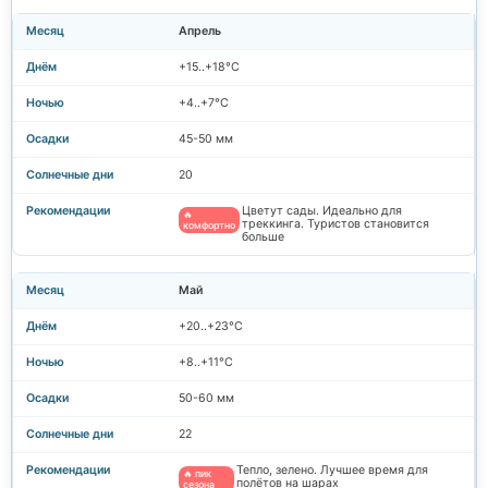
Апрель
+15..+18°C
+4..+7°C
45-50 мм
20
Цветут сады. Идеально для
🔥
треккинга. Туристов становится
комфортно
больше
Май
+20..+23°C
+8..+11°C
50-60 мм
22
Тепло, зелено. Лучшее время для
🔥 пик
полётов на шарах
сезона