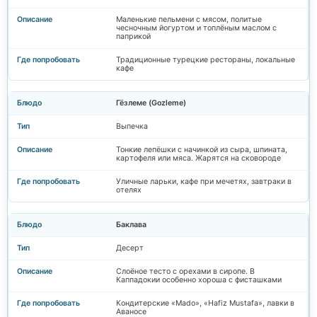
Маленькие пельмени с мясом, политые
чесночным йогуртом и топлёным маслом с
паприкой
Традиционные турецкие рестораны, локальные
кафе
Гёзлеме (Gozleme)
Выпечка
Тонкие лепёшки с начинкой из сыра, шпината,
картофеля или мяса. Жарятся на сковороде
Уличные ларьки, кафе при мечетях, завтраки в
отелях
Баклава
Десерт
Слоёное тесто с орехами в сиропе. В
Каппадокии особенно хороша с фисташками
Кондитерские «Mado», «Hafiz Mustafa», лавки в
Аваносе