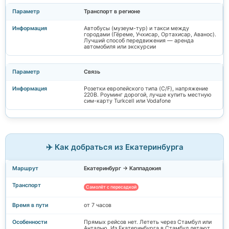
Транспорт в регионе
Автобусы (музеум-тур) и такси между
городами (Гёреме, Учхисар, Ортахисар, Аванос).
Лучший способ передвижения — аренда
автомобиля или экскурсии
Связь
Розетки европейского типа (C/F), напряжение
220В. Роуминг дорогой, лучше купить местную
сим-карту Turkcell или Vodafone
✈️ Как добраться из Екатеринбурга
Екатеринбург → Каппадокия
Самолёт с пересадкой
от 7 часов
Прямых рейсов нет. Лететь через Стамбул или
Анталью. Из Екатеринбурга в Стамбул летают