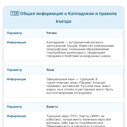
🇹🇷 Общая информация о Каппадокии и правила
въезда
Регион
Каппадокия — исторический регион в
центральной Турции. Известен уникальными
ландшафтами, скальными образованиями
(«волшебные дымоходы»), пещерными
городами и полётами на воздушных шарах
Язык
Официальный язык — турецкий. В
туристических зонах (Гёреме, Учхисар)
понимают английский. Русский язык знают
редко, но в отелях и ресторанах могут быть
русскоговорящие сотрудники
Валюта
Турецкая лира (TRY). Карты «МИР» не
работают, лучше иметь наличные евро или
доллары, либо карты Visa/Mastercard.
Обменники есть в аэропорту и городах