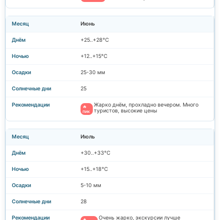
Июнь
+25..+28°C
+12..+15°C
25-30 мм
25
Жарко днём, прохладно вечером. Много
🔥
туристов, высокие цены
пик
Июль
+30..+33°C
+15..+18°C
5-10 мм
28
Очень жарко, экскурсии лучше
🔥