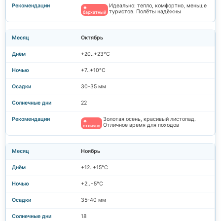
Идеально: тепло, комфортно, меньше
🔥
туристов. Полёты надёжны
бархатный
Октябрь
+20..+23°C
+7..+10°C
30-35 мм
22
Золотая осень, красивый листопад.
🔥
Отличное время для походов
отлично
Ноябрь
+12..+15°C
+2..+5°C
35-40 мм
18