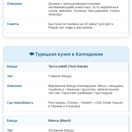
Долина с причудливыми скалами,
напоминающими животных. Есть верблюжья
скала, змеиная, тюленья. Без церквей, только
природа
Быстрая остановка на 30 минут для фото.
Рядом нет кафе и магазинов
🍽️ Турецкая кухня в Каппадокии
Тести кебаб (Testi Kebab)
Главное блюдо
Фирменное блюдо Каппадокии. Мясо с овощами,
тушёное в глиняном горшочке, запечатанном
тестом. Горшочек разбивают при подаче
Рестораны «Dibek», «Sedef», «Old Greek House»
в Гёреме и Учхисаре
Манты (Manti)
Основное блюдо