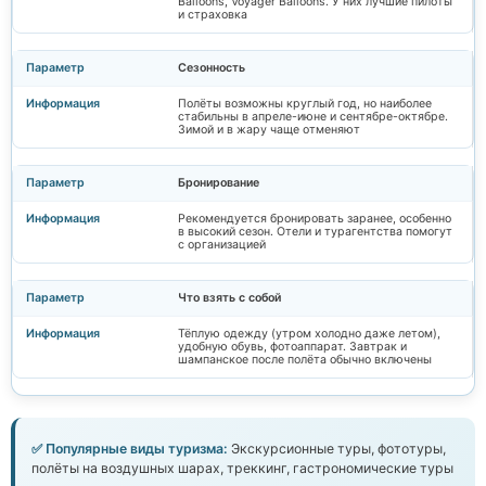
Balloons, Voyager Balloons. У них лучшие пилоты
и страховка
Сезонность
Полёты возможны круглый год, но наиболее
стабильны в апреле-июне и сентябре-октябре.
Зимой и в жару чаще отменяют
Бронирование
Рекомендуется бронировать заранее, особенно
в высокий сезон. Отели и турагентства помогут
с организацией
Что взять с собой
Тёплую одежду (утром холодно даже летом),
удобную обувь, фотоаппарат. Завтрак и
шампанское после полёта обычно включены
✅ Популярные виды туризма:
Экскурсионные туры, фототуры,
полёты на воздушных шарах, треккинг, гастрономические туры