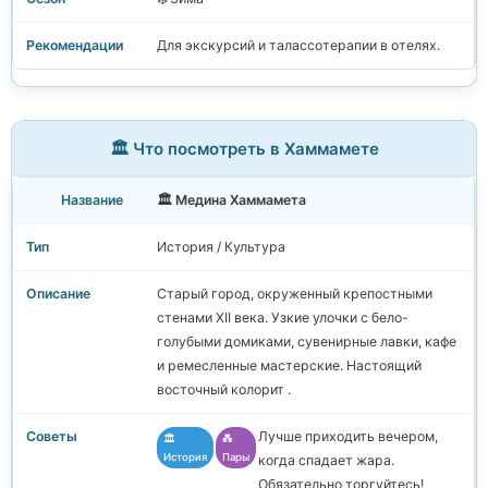
Для экскурсий и талассотерапии в отелях.
🏛️ Что посмотреть в Хаммамете
🏛️ Медина Хаммамета
История / Культура
Старый город, окруженный крепостными
стенами XII века. Узкие улочки с бело-
голубыми домиками, сувенирные лавки, кафе
и ремесленные мастерские. Настоящий
восточный колорит .
Лучше приходить вечером,
🏛️
💑
История
Пары
когда спадает жара.
Обязательно торгуйтесь!