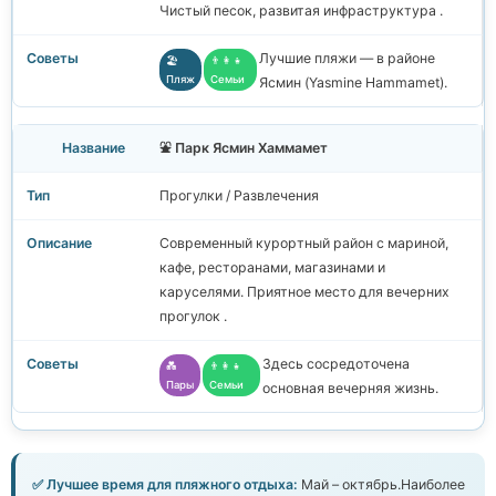
Чистый песок, развитая инфраструктура .
Лучшие пляжи — в районе
🏖️
👨‍👩‍👧
Пляж
Семьи
Ясмин (Yasmine Hammamet).
⛲ Парк Ясмин Хаммамет
Прогулки / Развлечения
Современный курортный район с мариной,
кафе, ресторанами, магазинами и
каруселями. Приятное место для вечерних
прогулок .
Здесь сосредоточена
💑
👨‍👩‍👧
Пары
Семьи
основная вечерняя жизнь.
✅ Лучшее время для пляжного отдыха:
Май – октябрь.Наиболее