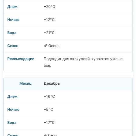
+20°C
+12°C
+21°C
🍂 Осень
Подходит для экскурсий, купаются уже не
все.
Декабрь
+16°C
+9°C
+17°C
❄️ Зима