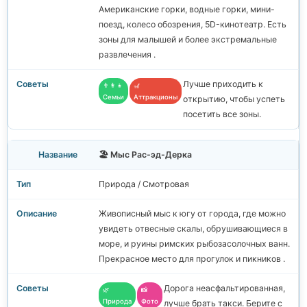
Американские горки, водные горки, мини-
поезд, колесо обозрения, 5D-кинотеатр. Есть
зоны для малышей и более экстремальные
развлечения .
Лучше приходить к
👨‍👩‍👧
🎢
Семьи
Аттракционы
открытию, чтобы успеть
посетить все зоны.
🏖️ Мыс Рас-эд-Дерка
Природа / Смотровая
Живописный мыс к югу от города, где можно
увидеть отвесные скалы, обрушивающиеся в
море, и руины римских рыбозасолочных ванн.
Прекрасное место для прогулок и пикников .
Дорога неасфальтированная,
🌿
📸
Природа
Фото
лучше брать такси. Берите с