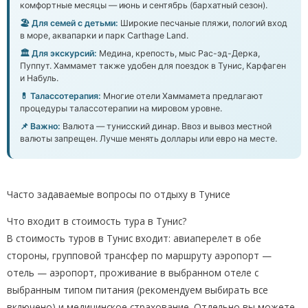
комфортные месяцы — июнь и сентябрь (бархатный сезон).
🏖️ Для семей с детьми:
Широкие песчаные пляжи, пологий вход
в море, аквапарки и парк Carthage Land.
🏛️ Для экскурсий:
Медина, крепость, мыс Рас-эд-Дерка,
Пуппут. Хаммамет также удобен для поездок в Тунис, Карфаген
и Набуль.
💊 Талассотерапия:
Многие отели Хаммамета предлагают
процедуры талассотерапии на мировом уровне.
📌 Важно:
Валюта — тунисский динар. Ввоз и вывоз местной
валюты запрещен. Лучше менять доллары или евро на месте.
Часто задаваемые вопросы по отдыху в Тунисе
Что входит в стоимость тура в Тунис?
В стоимость туров в Тунис входит: авиаперелет в обе
стороны, групповой трансфер по маршруту аэропорт —
отель — аэропорт, проживание в выбранном отеле с
выбранным типом питания (рекомендуем выбирать все
включено) и медицинское страхование. Отдельно вы можете