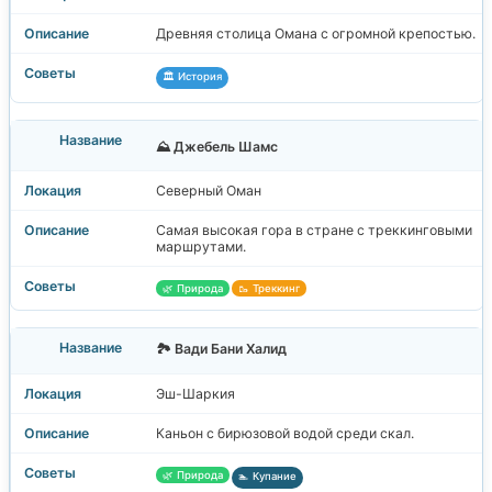
Древняя столица Омана с огромной крепостью.
🏛️ История
⛰️ Джебель Шамс
Северный Оман
Самая высокая гора в стране с треккинговыми
маршрутами.
🌿 Природа
🥾 Треккинг
🏞️ Вади Бани Халид
Эш-Шаркия
Каньон с бирюзовой водой среди скал.
🌿 Природа
🏊 Купание