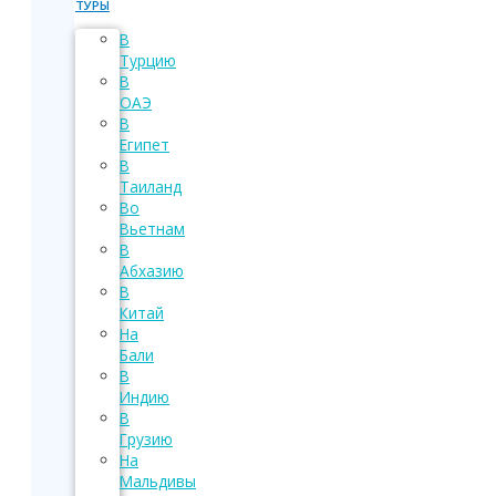
ТУРЫ
В
Турцию
В
ОАЭ
В
Египет
В
Таиланд
Во
Вьетнам
В
Абхазию
В
Китай
На
Бали
В
Индию
В
Грузию
На
Мальдивы