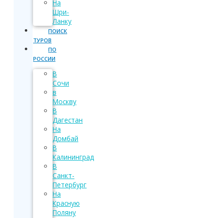
На
Шри-
Ланку
ПОИСК
ТУРОВ
ПО
РОССИИ
В
Сочи
в
Москву
В
Дагестан
На
Домбай
В
Калининград
В
Санкт-
Петербург
На
Красную
Поляну