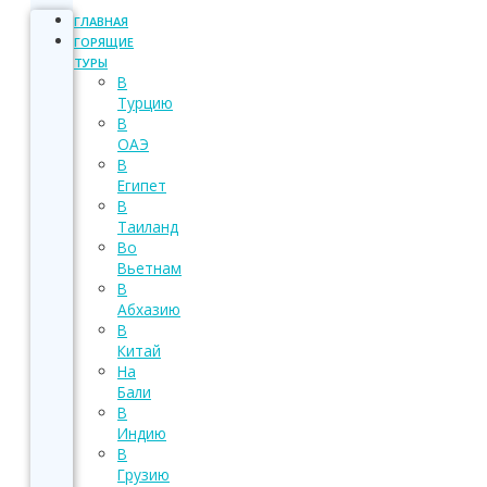
ГЛАВНАЯ
ГОРЯЩИЕ
ТУРЫ
В
Турцию
В
ОАЭ
В
Египет
В
Таиланд
Во
Вьетнам
В
Абхазию
В
Китай
На
Бали
В
Индию
В
Грузию