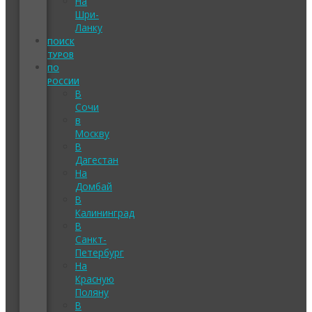
На
Шри-
Ланку
ПОИСК
ТУРОВ
ПО
РОССИИ
В
Сочи
в
Москву
В
Дагестан
На
Домбай
В
Калининград
В
Санкт-
Петербург
На
Красную
Поляну
В