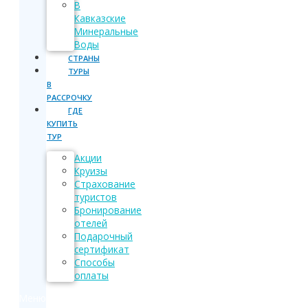
В
Кавказские
Минеральные
Воды
СТРАНЫ
ТУРЫ
В
РАССРОЧКУ
ГДЕ
КУПИТЬ
ТУР
Акции
Круизы
Страхование
туристов
Бронирование
отелей
Подарочный
сертификат
Способы
оплаты
Меню