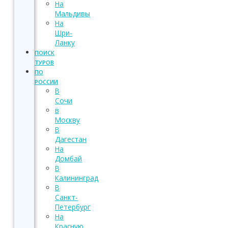
На
Мальдивы
На
Шри-
Ланку
ПОИСК
ТУРОВ
ПО
РОССИИ
В
Сочи
в
Москву
В
Дагестан
На
Домбай
В
Калининград
В
Санкт-
Петербург
На
Красную