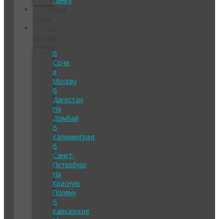
Ланку
ПОИСК
ТУРОВ
ПО
РОССИИ
В
Сочи
в
Москву
В
Дагестан
На
Домбай
В
Калининград
В
Санкт-
Петербург
На
Красную
Поляну
В
Кавказские