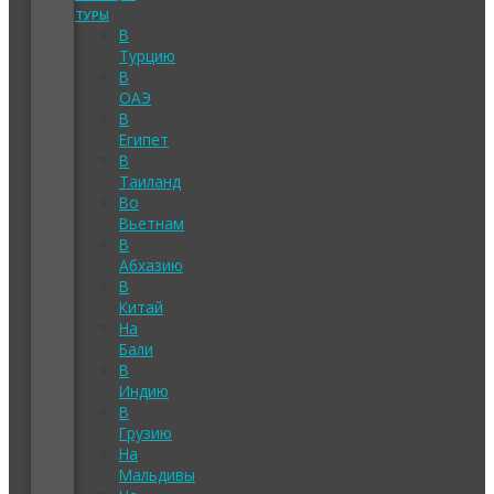
ТУРЫ
В
Турцию
В
ОАЭ
В
Египет
В
Таиланд
Во
Вьетнам
В
Абхазию
В
Китай
На
Бали
В
Индию
В
Грузию
На
Мальдивы