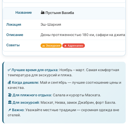
🏜️ Пустыня Вахиба
Эш-Шаркия
Дюны протяженностью 180 км, сафари на джипах.
🚗 Экскурсия
🔥 Адреналин
✅ Лучшее время для отдыха:
Ноябрь – март. Самая комфортная
температура для экскурсий и пляжа.
💰 Когда дешевле:
Май и сентябрь — лучшее соотношение цены и
качества.
🏖️ Для пляжного отдыха:
Салала и курорты Маската.
🏛️ Для экскурсий:
Маскат, Низва, замок Джабрин, форт Бахла.
📌 Важно:
Уважайте местные традиции — скромная одежда вне
отелей.