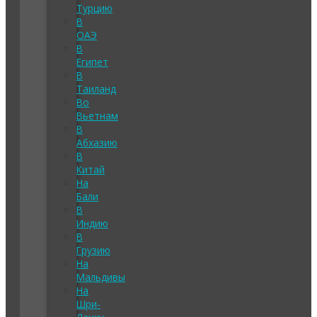
Турцию
В
ОАЭ
В
Египет
В
Таиланд
Во
Вьетнам
В
Абхазию
В
Китай
На
Бали
В
Индию
В
Грузию
На
Мальдивы
На
Шри-