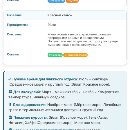
🎨 Искусство
🛒 Бутики
Красный каньон
Эйлат
Живописный каньон с красными скалами,
природными арками и расщелинами.
Популярное место для пеших прогулок среди
«марсианских» пейзажей пустыни.
🌿 Природа
🚶 Пешие прогулки
✅ Лучшее время для пляжного отдыха:
Июль – сентябрь
(Средиземное море) и круглый год (Эйлат, Красное море).
🏛️ Для экскурсий:
Март – май и октябрь – ноябрь. Комфортная
температура, минимум осадков.
💊 Для оздоровления:
Ноябрь – март (Мёртвое море). Лечебные
грязи и термальные источники доступны круглый год.
🏖️ Пляжные курорты:
Эйлат (Красное море), Тель-Авив,
Нетания, Хайфа (Средиземное море), Мёртвое море.