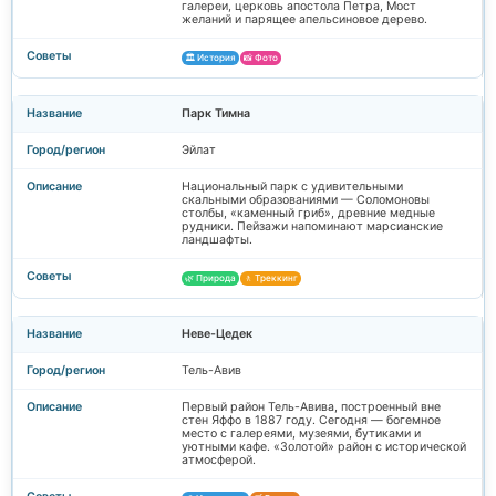
галереи, церковь апостола Петра, Мост
желаний и парящее апельсиновое дерево.
🏛️ История
📸 Фото
Парк Тимна
Эйлат
Национальный парк с удивительными
скальными образованиями — Соломоновы
столбы, «каменный гриб», древние медные
рудники. Пейзажи напоминают марсианские
ландшафты.
🌿 Природа
🚶 Треккинг
Неве-Цедек
Тель-Авив
Первый район Тель-Авива, построенный вне
стен Яффо в 1887 году. Сегодня — богемное
место с галереями, музеями, бутиками и
уютными кафе. «Золотой» район с исторической
атмосферой.