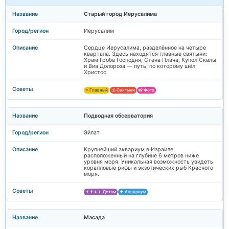
Старый город Иерусалима
Иерусалим
Сердце Иерусалима, разделённое на четыре
квартала. Здесь находятся главные святыни:
Храм Гроба Господня, Стена Плача, Купол Скалы
и Виа Долороза — путь, по которому шёл
Христос.
⭐ Главный
🕉️ Святыни
📸 Фото
Подводная обсерватория
Эйлат
Крупнейший аквариум в Израиле,
расположенный на глубине 6 метров ниже
уровня моря. Уникальная возможность увидеть
коралловые рифы и экзотических рыб Красного
моря.
👨‍👩‍👧‍👦 Детям
🐠 Аквариум
Масада