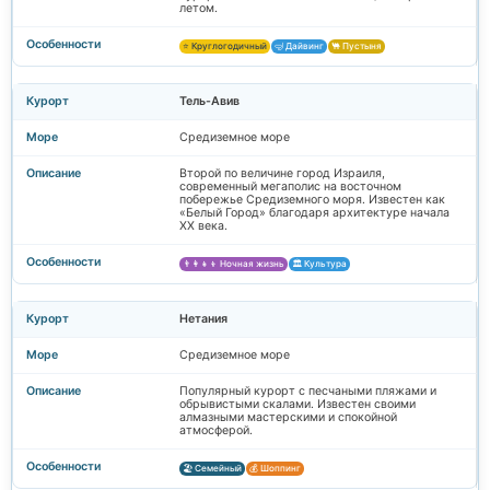
летом.
⭐ Круглогодичный
🤿 Дайвинг
🐫 Пустыня
Тель-Авив
Средиземное море
Второй по величине город Израиля,
современный мегаполис на восточном
побережье Средиземного моря. Известен как
«Белый Город» благодаря архитектуре начала
XX века.
👨‍👩‍👧‍👦 Ночная жизнь
🏛️ Культура
Нетания
Средиземное море
Популярный курорт с песчаными пляжами и
обрывистыми скалами. Известен своими
алмазными мастерскими и спокойной
атмосферой.
🏖️ Семейный
💰 Шоппинг