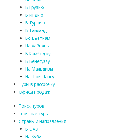
В Грузию
В Индию
В Турцию
В Таиланд
Во Вьетнам
На Хайнань
В Камбоджу
В Венесуэлу
На Мальдивы
На Шри-Ланку
Туры в рассрочку
Офисы продаж
Поиск туров
Горящие туры
Страны и направления
В ОАЭ
На Кубу