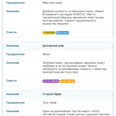
Мёртвое море
Древняя крепость на вершине скалы, объект
Всемирного наследия ЮНЕСКО. Место
героической обороны еврейских повстанцев
против римлян. Символ национального
мужества Израиля.
⭐ ЮНЕСКО
🏛️ История
Дельфиний риф
Эйлат
Зелёный оазис, где дельфины-афалины живут
свободно в естественной среде. Можно
наблюдать за дельфинами, плавать с ними под
присмотром инструктора.
👨‍👩‍👧‍👦 Детям
🐬 Дельфины
Старый Яффо
Тель-Авив
Один из древнейших портов мира с 4000-
летней историей. Узкие улочки, художественные