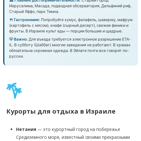
🏛️ Главные достопримечательности:
Старый город
Иерусалима, Масада, подводная обсерватория, Дельфиний риф,
Старый Яффо, парк Тимна.
🍴 Гастрономия:
Попробуйте хумус, фалафель, шаверму, мафрум
(картофель с мясом), кнафе (сырный десерт), свежие финики и
фрукты. В Израиле культ еды — порции большие и щедрые.
💡 Важно:
Для въезда требуется электронное разрешение ETA-
IL. В субботу (Шаббат) многие заведения не работают. В храмах
обязательна скромная одежда. В Эйлате почти все говорят по-
русски.
Курорты для отдыха в Израиле
Нетания
— это курортный город на побережье
Средиземного моря, известный своими прекрасными