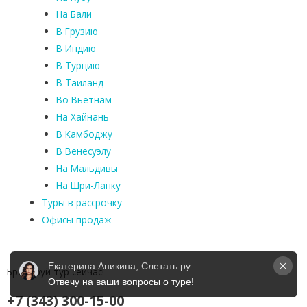
На Бали
В Грузию
В Индию
В Турцию
В Таиланд
Во Вьетнам
На Хайнань
В Камбоджу
В Венесуэлу
На Мальдивы
На Шри-Ланку
Туры в рассрочку
Офисы продаж
Екатерина Аникина, Слетать.ру
Бронируй тур сейчас!
Отвечу на ваши вопросы о туре!
+7 (343) 300-15-00