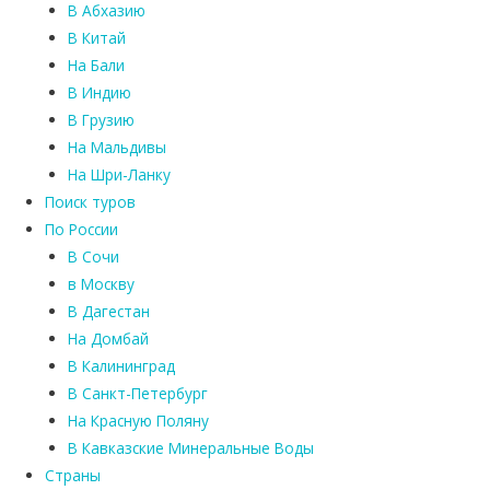
В Абхазию
В Китай
На Бали
В Индию
В Грузию
На Мальдивы
На Шри-Ланку
Поиск туров
По России
В Сочи
в Москву
В Дагестан
На Домбай
В Калининград
В Санкт-Петербург
На Красную Поляну
В Кавказские Минеральные Воды
Страны