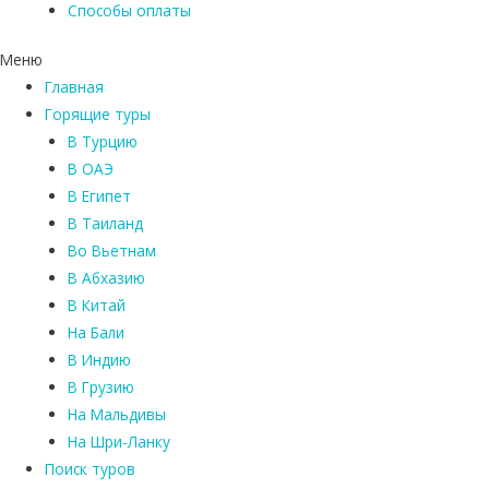
Способы оплаты
Меню
Главная
Горящие туры
В Турцию
В ОАЭ
В Египет
В Таиланд
Во Вьетнам
В Абхазию
В Китай
На Бали
В Индию
В Грузию
На Мальдивы
На Шри-Ланку
Поиск туров