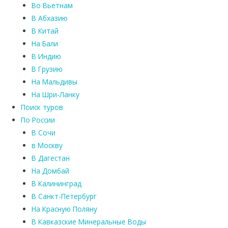
Во Вьетнам
В Абхазию
В Китай
На Бали
В Индию
В Грузию
На Мальдивы
На Шри-Ланку
Поиск туров
По России
В Сочи
в Москву
В Дагестан
На Домбай
В Калининград
В Санкт-Петербург
На Красную Поляну
В Кавказские Минеральные Воды