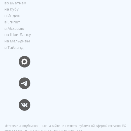
во Вьетнам
на Кубу
в Индию
в Египет
в Абхазию
на Шри-Ланку
на Мальдивы
в Тайланд
Материалы, опубликованные на сайте не являются публичной офертой согласно 437
статье ГК РФ. ИНН 6686071107 ОГРН 1169658063112