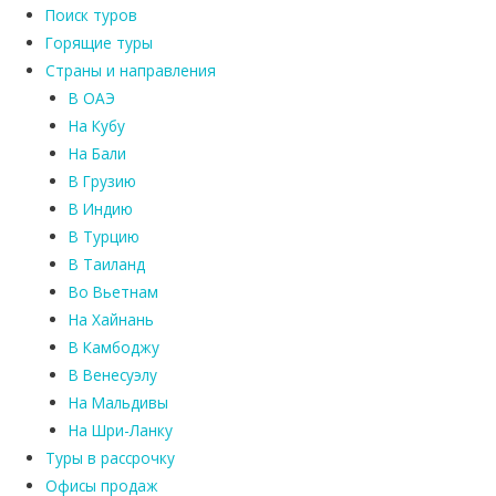
Поиск туров
Горящие туры
Страны и направления
В ОАЭ
На Кубу
На Бали
В Грузию
В Индию
В Турцию
В Таиланд
Во Вьетнам
На Хайнань
В Камбоджу
В Венесуэлу
На Мальдивы
На Шри-Ланку
Туры в рассрочку
Офисы продаж