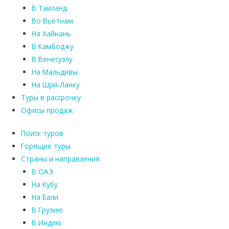
В Таиланд
Во Вьетнам
На Хайнань
В Камбоджу
В Венесуэлу
На Мальдивы
На Шри-Ланку
Туры в рассрочку
Офисы продаж
Поиск туров
Горящие туры
Страны и направления
В ОАЭ
На Кубу
На Бали
В Грузию
В Индию