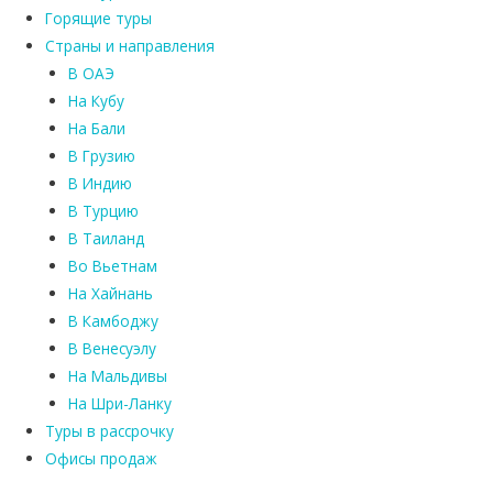
Горящие туры
Страны и направления
В ОАЭ
На Кубу
На Бали
В Грузию
В Индию
В Турцию
В Таиланд
Во Вьетнам
На Хайнань
В Камбоджу
В Венесуэлу
На Мальдивы
На Шри-Ланку
Туры в рассрочку
Офисы продаж